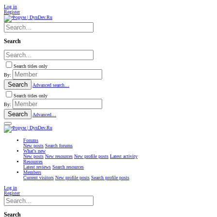
Log in
Register
Search
Search titles only
By:
Search
Advanced search…
Search titles only
By:
Search
Advanced…
Forums
New posts
Search forums
What's new
New posts
New resources
New profile posts
Latest activity
Resources
Latest reviews
Search resources
Members
Current visitors
New profile posts
Search profile posts
Log in
Register
Search