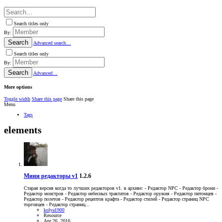
Search titles only
By:
Search
Advanced search…
Search titles only
By:
Search
Advanced…
More options
Toggle width
Share this page
Share this page
Menu
Tags
elements
Мини редакторы v1
1.2.6
Старая версия когда то лучших редакторов v1. в архиве: - Редактор NPC - Редактор брони -
Редактор монстров - Редактор небесных трактатов - Редактор оружия - Редактор питомцев -
Редактор полетов - Редактор рецептов крафта - Редактор стилей - Редактор страниц NPC
торговцев - Редактор страниц...
kolya1900
Resource
Apr 26, 2016