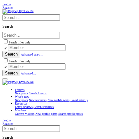
Log in
Register
Search
Search titles only
By:
Search
Advanced search…
Search titles only
By:
Search
Advanced…
Forums
New posts
Search forums
What's new
New posts
New resources
New profile posts
Latest activity
Resources
Latest reviews
Search resources
Members
Current visitors
New profile posts
Search profile posts
Log in
Register
Search