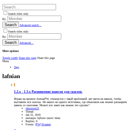
Search titles only
By:
Search
Advanced search…
Search titles only
By:
Search
Advanced…
More options
Toggle width
Share this page
Share this page
Menu
Tags
lafnian
J
1.2.x - 1.5.x
Расширение панели для скилов.
Играю на проекте AxesasPW, сталкнулся с такой проблемой: нет места на панели, чтобы
выставить все скиллы. Не нашел не одного источника, где объяснили как можно расширить
панель со скиллами. Может кто знает как можно это сделать?
jdmorton25
Thread
Jan 31, 2016
axesaspw
lafnian
скилл
читы
Replies: 0
Forum:
[PW] Клиент