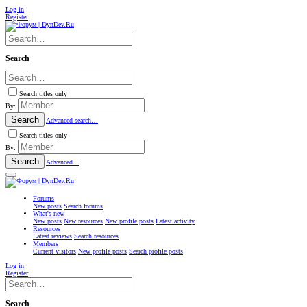
Log in
Register
Search
Search titles only
By:
Search
Advanced search…
Search titles only
By:
Search
Advanced…
Forums
New posts
Search forums
What's new
New posts
New resources
New profile posts
Latest activity
Resources
Latest reviews
Search resources
Members
Current visitors
New profile posts
Search profile posts
Log in
Register
Search