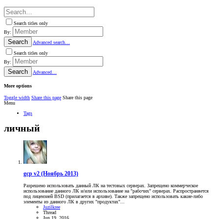
Search titles only
By:
Search
Advanced search…
Search titles only
By:
Search
Advanced…
More options
Toggle width
Share this page
Share this page
Menu
Tags
личный
gcp v2 (Ноябрь 2013)
Разрешено использовать данный ЛК на тестовых серверах. Запрещено коммерческое
использование данного ЛК и/или использование на "рабочих" серверах. Распространяется
под лицензией BSD (прилагается в архиве). Также запрещено использовать какие-либо
элементы из данного ЛК в других "продуктах"...
Juzilkree
Thread
Jun 19, 2016