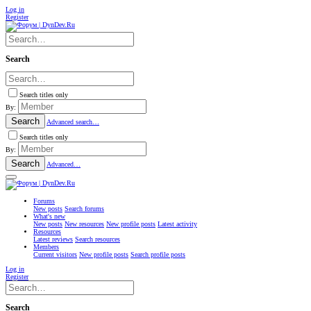
Log in
Register
Search
Search titles only
By:
Search
Advanced search…
Search titles only
By:
Search
Advanced…
Forums
New posts
Search forums
What's new
New posts
New resources
New profile posts
Latest activity
Resources
Latest reviews
Search resources
Members
Current visitors
New profile posts
Search profile posts
Log in
Register
Search