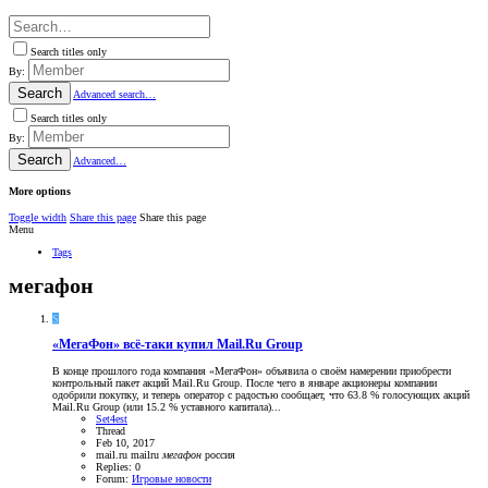
Search titles only
By:
Search
Advanced search…
Search titles only
By:
Search
Advanced…
More options
Toggle width
Share this page
Share this page
Menu
Tags
мегафон
S
«МегаФон» всё-таки купил Mail.Ru Group
В конце прошлого года компания «МегаФон» объявила о своём намерении приобрести
контрольный пакет акций Mail.Ru Group. После чего в январе акционеры компании
одобрили покупку, и теперь оператор с радостью сообщает, что 63.8 % голосующих акций
Mail.Ru Group (или 15.2 % уставного капитала)...
Set4est
Thread
Feb 10, 2017
mail.ru
mailru
мегафон
россия
Replies: 0
Forum:
Игровые новости