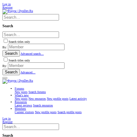
Log in
Register
Search
Search titles only
By:
Search
Advanced search…
Search titles only
By:
Search
Advanced…
Forums
New posts
Search forums
What's new
New posts
New resources
New profile posts
Latest activity
Resources
Latest reviews
Search resources
Members
Current visitors
New profile posts
Search profile posts
Log in
Register
Search