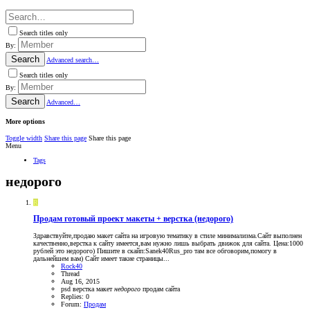
Search titles only
By:
Search
Advanced search…
Search titles only
By:
Search
Advanced…
More options
Toggle width
Share this page
Share this page
Menu
Tags
недорого
R
Продам готовый проект макеты + верстка (недорого)
Здравствуйте,продаю макет сайта на игровую тематику в стиле минимализма.Сайт выполнен
качественно,верстка к сайту имеется,вам нужно лишь выбрать движок для сайта. Цена:1000
рублей это недорого) Пишите в скайп:Sanek40Rus_pro там все обговорим,помогу в
дальнейшем вам) Сайт имеет такие страницы...
Rock40
Thread
Aug 16, 2015
psd
верстка
макет
недорого
продам
сайта
Replies: 0
Forum:
Продам