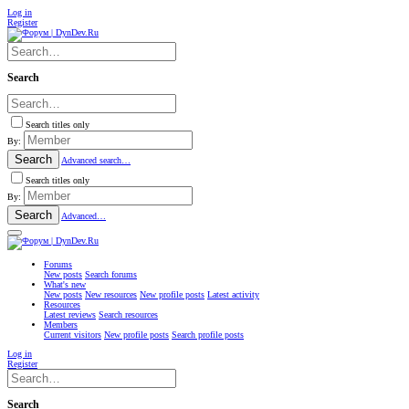
Log in
Register
Search
Search titles only
By:
Search
Advanced search…
Search titles only
By:
Search
Advanced…
Forums
New posts
Search forums
What's new
New posts
New resources
New profile posts
Latest activity
Resources
Latest reviews
Search resources
Members
Current visitors
New profile posts
Search profile posts
Log in
Register
Search