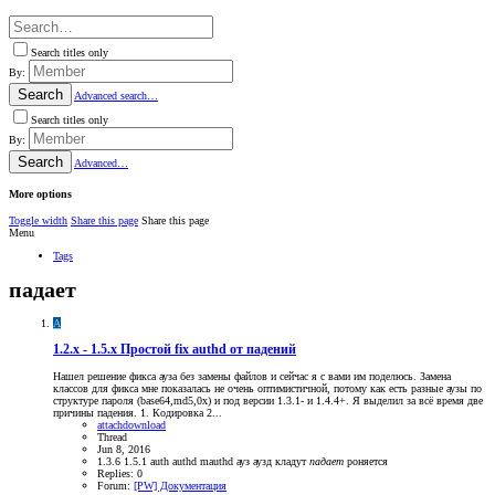
Search titles only
By:
Search
Advanced search…
Search titles only
By:
Search
Advanced…
More options
Toggle width
Share this page
Share this page
Menu
Tags
падает
A
1.2.x - 1.5.x
Простой fix authd от падений
Нашел решение фикса ауза без замены файлов и сейчас я с вами им поделюсь. Замена
классов для фикса мне показалась не очень оптимистичной, потому как есть разные аузы по
структуре пароля (base64,md5,0x) и под версии 1.3.1- и 1.4.4+. Я выделил за всё время две
причины падения. 1. Кодировка 2...
attachdownload
Thread
Jun 8, 2016
1.3.6
1.5.1
auth
authd
mauthd
ауз
аузд
кладут
падает
роняется
Replies: 0
Forum:
[PW] Документация