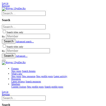
Log in
Register
Search
Search titles only
By:
Search
Advanced search…
Search titles only
By:
Search
Advanced…
Forums
New posts
Search forums
What's new
New posts
New resources
New profile posts
Latest activity
Resources
Latest reviews
Search resources
Members
Current visitors
New profile posts
Search profile posts
Log in
Register
Search