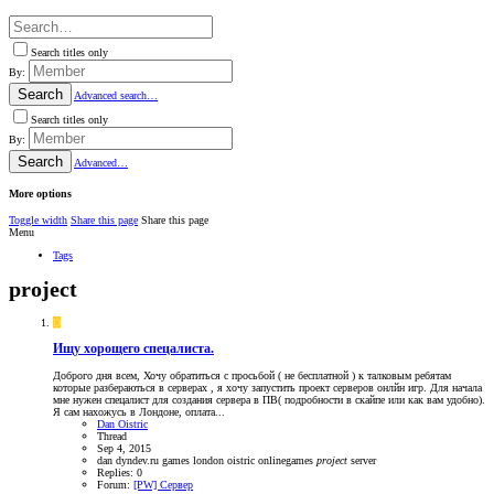
Search titles only
By:
Search
Advanced search…
Search titles only
By:
Search
Advanced…
More options
Toggle width
Share this page
Share this page
Menu
Tags
project
D
Ищу хорощего спецалиста.
Доброго дня всем, Хочу обратиться с просьбой ( не бесплатной ) к талковым ребятам
которые разбераються в серверах , я хочу запустить проект серверов онлйн игр. Для начала
мне нужен спецалист для создания сервера в ПВ( подробности в скайпе или как вам удобно).
Я сам нахожусь в Лондоне, оплата...
Dan Oistric
Thread
Sep 4, 2015
dan
dyndev.ru
games
london
oistric
onlinegames
project
server
Replies: 0
Forum:
[PW] Сервер