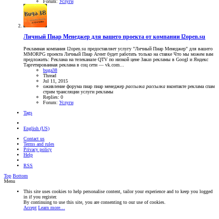
Forum:
Услуги
Личный Пиар Менеджер для вашего проекта от компании l2open.su
Рекламная компания l2open.su предоставляет услугу "Личный Пиар Менеджер" для вашего
MMORPG проекта Личный Пиар Агент будет работать только на ставке Что мы можем вам
предложить: Реклама на телеканале QTV по низкой цене Заказ рекламы в Googl и Яндекс
Таргетированная реклама в соц сети — vk.com...
buga38
Thread
Jul 11, 2015
оживление форума
пиар
пиар менеджер
рассылка
рассылка
вконтакте
реклама
спам
стрим трансляции
услуги рекламы
Replies: 0
Forum:
Услуги
Tags
English (US)
Contact us
Terms and rules
Privacy policy
Help
RSS
Top
Bottom
Menu
This site uses cookies to help personalise content, tailor your experience and to keep you logged
in if you register.
By continuing to use this site, you are consenting to our use of cookies.
Accept
Learn more…