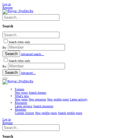
Log in
Register
Search
Search titles only
By:
Search
Advanced search…
Search titles only
By:
Search
Advanced…
Forums
New posts
Search forums
What's new
New posts
New resources
New profile posts
Latest activity
Resources
Latest reviews
Search resources
Members
Current visitors
New profile posts
Search profile posts
Log in
Register
Search