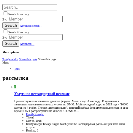
Search titles only
By:
Search
Advanced search…
Search titles only
By:
Search
Advanced…
More options
Toggle width
Share this page
Share this page
Menu
Tags
рассылка
F
Услуги по нестандартной рекламе
Приветствую пользователей данного форума. Меня зовут Александр. В прошлом я
занимался написанием платных курсов по SMM. Мой последний курс за 2015 год - "10000
хостов за 4 рубля. Полная автоматизация", который набрал большую популярность в свое
время и был распространен на многих SEO\SMM...
FreddyKrueger
Thread
May 9, 2018
freddykrueger
lineage
skype
twich
youtube
нестандартная
рассылка
реклама
спам
услуги
Replies: 0