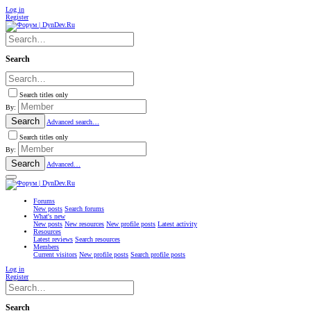
Log in
Register
Search
Search titles only
By:
Search
Advanced search…
Search titles only
By:
Search
Advanced…
Forums
New posts
Search forums
What's new
New posts
New resources
New profile posts
Latest activity
Resources
Latest reviews
Search resources
Members
Current visitors
New profile posts
Search profile posts
Log in
Register
Search