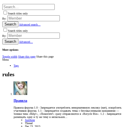
Search titles only
By:
Search
Advanced search…
Search titles only
By:
Search
Advanced…
More options
Toggle width
Share this page
Share this page
Menu
Tags
rules
Правила
Правила форума 1.0 - Запрещается употреблять ненормативную лексику (мат), оскорблять
участников форума. 1.1 - Запрещается создавать темы с бессмысленными названиями —
топики типа «Help!», «Помогите!» сразу отправляются в «Recycle Bin». 1.2 - Запрещается
размещать одну и ту же тему в нескольких...
Juzilkree
Thread
Dec 23, 2013