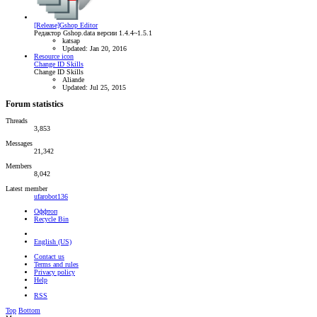
[Release]Gshop Editor
Редактор Gshop.data версии 1.4.4~1.5.1
katsap
Updated:
Jan 20, 2016
Resource icon
Change ID Skills
Change ID Skills
Aliande
Updated:
Jul 25, 2015
Forum statistics
Threads
3,853
Messages
21,342
Members
8,042
Latest member
ufarobot136
Оффтоп
Recycle Bin
English (US)
Contact us
Terms and rules
Privacy policy
Help
RSS
Top
Bottom