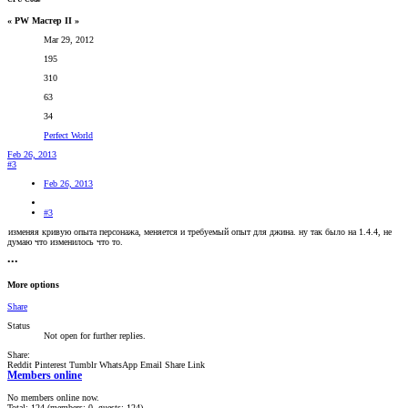
« PW Мастер II »
Mar 29, 2012
195
310
63
34
Perfect World
Feb 26, 2013
#3
Feb 26, 2013
#3
изменяя кривую опыта персонажа, меняется и требуемый опыт для джина. ну так было на 1.4.4, не
думаю что изменилось что то.
•••
More options
Share
Status
Not open for further replies.
Share:
Reddit
Pinterest
Tumblr
WhatsApp
Email
Share
Link
Members online
No members online now.
Total: 124 (members: 0, guests: 124)