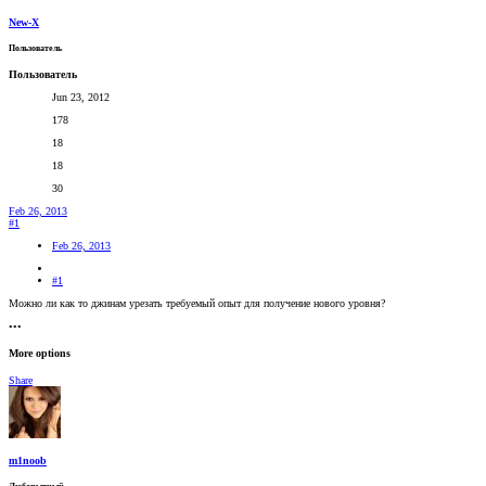
New-X
Пользователь
Пользователь
Jun 23, 2012
178
18
18
30
Feb 26, 2013
#1
Feb 26, 2013
#1
Можно ли как то джинам урезать требуемый опыт для получение нового уровня?
•••
More options
Share
m1noob