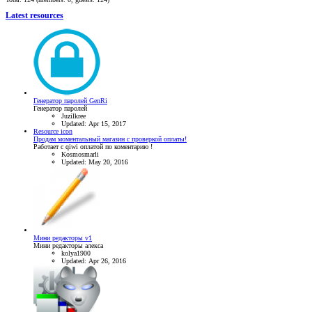
Latest resources
Генератор паролей GenRi
Генератор паролей
Juzilkree
Updated:
Apr 15, 2017
Resource icon
Продам моментальный магазин с проверкой оплаты!
Работает с qiwi оплатой по коментарию !
Kosmosmarli
Updated:
May 20, 2016
Мини редакторы v1
Мини редакторы алекса
kolya1900
Updated:
Apr 26, 2016