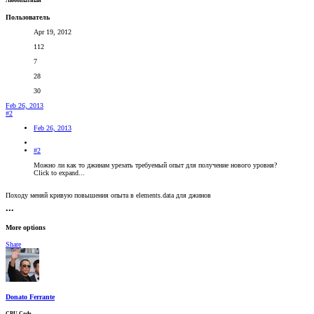
Любопытный
Пользователь
Apr 19, 2012
112
7
28
30
Feb 26, 2013
#2
Feb 26, 2013
#2
Можно ли как то джинам урезать требуемый опыт для получение нового уровня?
Click to expand...
Походу меняй кривую повышения опыта в elements.data для джинов
•••
More options
Share
Donato Ferrante
CPU Code