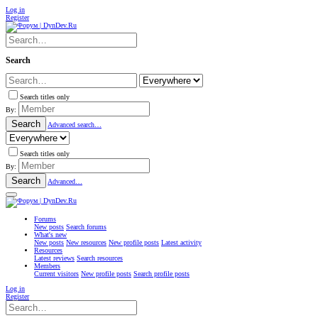
Log in
Register
Search
Search titles only
By:
Search
Advanced search…
Search titles only
By:
Search
Advanced…
Forums
New posts
Search forums
What's new
New posts
New resources
New profile posts
Latest activity
Resources
Latest reviews
Search resources
Members
Current visitors
New profile posts
Search profile posts
Log in
Register