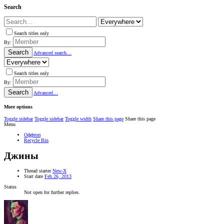
Search
Search titles only
By:
Search
Advanced search…
Search titles only
By:
Search
Advanced…
More options
Toggle sidebar
Toggle sidebar
Toggle width
Share this page
Share this page
Menu
Оффтоп
Recycle Bin
Джины
Thread starter
New-X
Start date
Feb 26, 2013
Status
Not open for further replies.