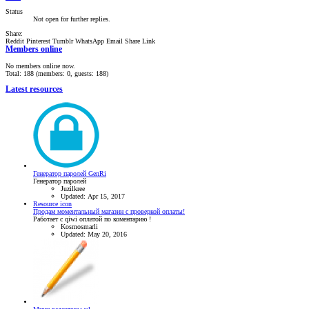
Status
Not open for further replies.
Share:
Reddit
Pinterest
Tumblr
WhatsApp
Email
Share
Link
Members online
No members online now.
Total: 188 (members: 0, guests: 188)
Latest resources
Генератор паролей GenRi
Генератор паролей
Juzilkree
Updated:
Apr 15, 2017
Resource icon
Продам моментальный магазин с проверкой оплаты!
Работает с qiwi оплатой по коментарию !
Kosmosmarli
Updated:
May 20, 2016