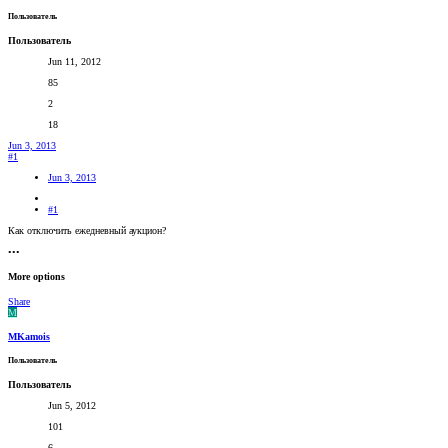
Пользователь
Пользователь
Jun 11, 2012
85
2
18
Jun 3, 2013
#1
Jun 3, 2013
#1
Как отключить ежедневный аукцион?
•••
More options
Share
M
MKamois
Пользователь
Пользователь
Jun 5, 2012
101
6