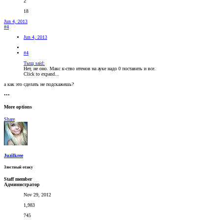
2
18
Jun 4, 2013
#4
Jun 4, 2013
#4
Тыщ said:
Нет, не оно. Макс к-ство итемов на ауке надо 0 поставить и все.
Click to expand...
а как это сделать не подскажешь?
•••
More options
Share
Juzilkree
Злостный отаку
Staff member
Администратор
Nov 29, 2012
1,983
745