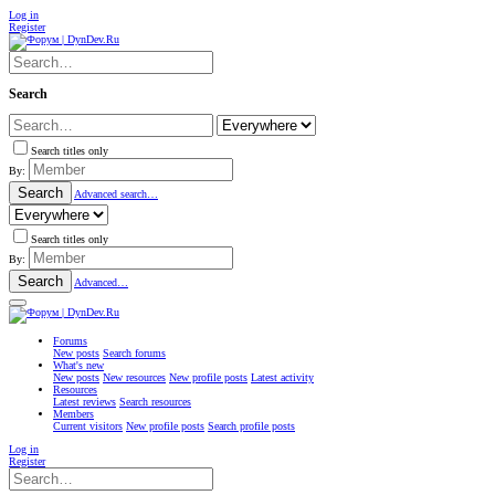
Log in
Register
Search
Search titles only
By:
Search
Advanced search…
Search titles only
By:
Search
Advanced…
Forums
New posts
Search forums
What's new
New posts
New resources
New profile posts
Latest activity
Resources
Latest reviews
Search resources
Members
Current visitors
New profile posts
Search profile posts
Log in
Register