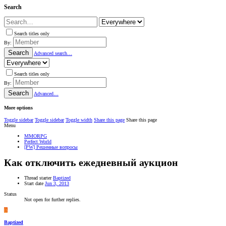
Search
Search titles only
By:
Search
Advanced search…
Search titles only
By:
Search
Advanced…
More options
Toggle sidebar
Toggle sidebar
Toggle width
Share this page
Share this page
Menu
MMORPG
Perfect World
[PW] Решенные вопросы
Как отключить ежедневный аукцион
Thread starter
Baptized
Start date
Jun 3, 2013
Status
Not open for further replies.
B
Baptized