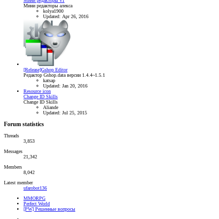
Мини редакторы v1
Мини редакторы алекса
kolya1900
Updated:
Apr 26, 2016
[Release]Gshop Editor
Редактор Gshop.data версии 1.4.4~1.5.1
katsap
Updated:
Jan 20, 2016
Resource icon
Change ID Skills
Change ID Skills
Aliande
Updated:
Jul 25, 2015
Forum statistics
Threads
3,853
Messages
21,342
Members
8,042
Latest member
ufarobot136
MMORPG
Perfect World
[PW] Решенные вопросы