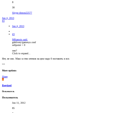
8
30
Skype dimon22577
Jun 4, 2013
#3
Jun 4, 2013
#3
MKamois said:
gdelivery/gamesys.conf
sellpoint = 0
оно?
Click to expand...
Нет, не оно. Макс к-ство итемов на ауке надо 0 поставить и все.
•••
More options
Share
B
Baptized
Пользователь
Пользователь
Jun 11, 2012
85