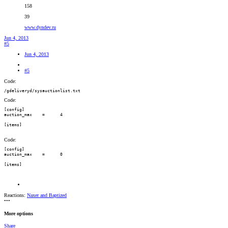
158
39
www.dyndev.ru
Jun 4, 2013
#5
Jun 4, 2013
#5
Code:
/gdeliveryd/sysauctionlist.txt
Code:
[config]

auction_max    =      4

[items]
Code:
[config]

auction_max    =      0

[items]
Reactions:
Naxer
and
Baptized
•••
More options
Share