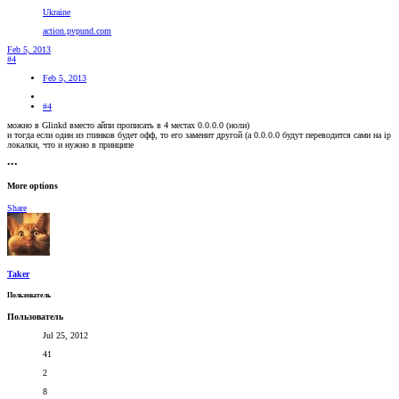
Ukraine
action.pvpund.com
Feb 5, 2013
#4
Feb 5, 2013
#4
можно в Glinkd вместо айпи прописать в 4 местах 0.0.0.0 (ноли)
и тогда если один из глинков будет офф, то его заменит другой (а
0.0.0.0 будут
переводится
сами на ip
локалки, что и нужно в принципе
•••
More options
Share
Taker
Пользователь
Пользователь
Jul 25, 2012
41
2
8