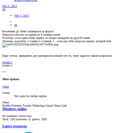
Feb 5, 2013
#6
Feb 5, 2013
#6
Вложения до 50мб заливаются на форум
Нагрузка обычно на одном из 4 глинков висит
И вобще, если один глинк падает, то юзеры попадают на другой глинк
Можешь вырубить 3 глинка и оставить 1 - если для тебя нагрузка важна, которой нет)
Пару тестов, прикрепил для наглядности (может кто то, тоже задастся таким вопросом)
Screen 1
Screen 2
•••
More options
Share
Status
Not open for further replies.
Share:
Reddit
Pinterest
Tumblr
WhatsApp
Email
Share
Link
Members online
No members online now.
Total: 258 (members: 0, guests: 258)
Latest resources