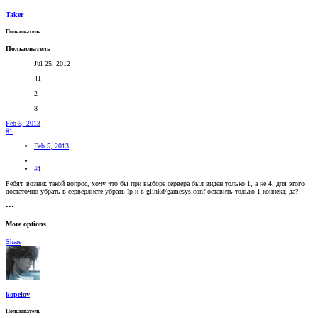
Taker
Пользователь
Пользователь
Jul 25, 2012
41
2
8
Feb 5, 2013
#1
Feb 5, 2013
#1
Ребят, возник такой вопрос, хочу что бы при выборе сервера был виден только 1, а не 4, для этого
достаточно убрать в серверлисте убрать Ip и в glinkd/gamesys.conf оставить только 1 коннект, да?
•••
More options
Share
kopelov
Пользователь