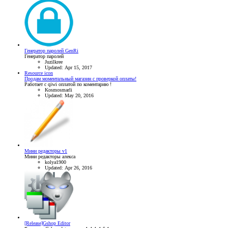
Генератор паролей GenRi
Генератор паролей
Juzilkree
Updated:
Apr 15, 2017
Resource icon
Продам моментальный магазин с проверкой оплаты!
Работает с qiwi оплатой по коментарию !
Kosmosmarli
Updated:
May 20, 2016
Мини редакторы v1
Мини редакторы алекса
kolya1900
Updated:
Apr 26, 2016
[Release]Gshop Editor