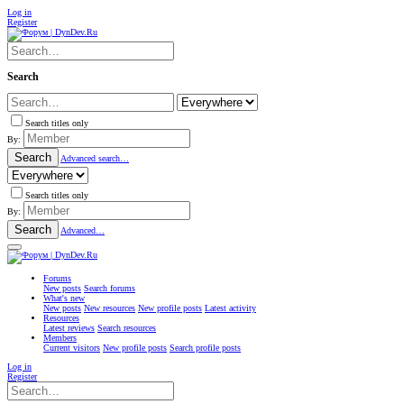
Log in
Register
Search
Search titles only
By:
Search
Advanced search…
Search titles only
By:
Search
Advanced…
Forums
New posts
Search forums
What's new
New posts
New resources
New profile posts
Latest activity
Resources
Latest reviews
Search resources
Members
Current visitors
New profile posts
Search profile posts
Log in
Register