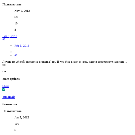
Пользователь
Nov 1, 2012
68
10
8
Feb 5, 2013
#2
Feb 5, 2013
#2
Лучше не убирай, просто не вписывай ип. И что б не видел в игре, надо в серверлисте написать 1
ип...
•••
More options
Share
M
MKamois
Пользователь
Пользователь
Jun 5, 2012
101
6