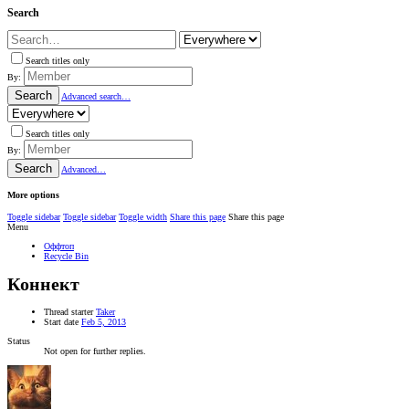
Search
Search titles only
By:
Search
Advanced search…
Search titles only
By:
Search
Advanced…
More options
Toggle sidebar
Toggle sidebar
Toggle width
Share this page
Share this page
Menu
Оффтоп
Recycle Bin
Коннект
Thread starter
Taker
Start date
Feb 5, 2013
Status
Not open for further replies.