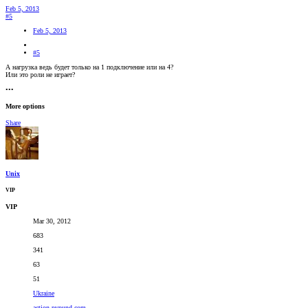
Feb 5, 2013
#5
Feb 5, 2013
#5
А нагрузка ведь будет только на 1 подключение или на 4?
Или это роли не играет?
•••
More options
Share
Unix
VIP
VIP
Mar 30, 2012
683
341
63
51
Ukraine
action.pvpund.com