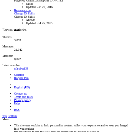
Редактор Gshop.data версии 1.4.4~1.5.1
katsap
Updated:
Jan 20, 2016
Resource icon
Change ID Skills
Change ID Skills
Aliande
Updated:
Jul 25, 2015
Forum statistics
Threads
3,853
Messages
21,342
Members
8,042
Latest member
ufarobot136
Оффтоп
Recycle Bin
English (US)
Contact us
Terms and rules
Privacy policy
Help
RSS
Top
Bottom
Menu
This site uses cookies to help personalise content, tailor your experience and to keep you logged
in if you register.
By continuing to use this site, you are consenting to our use of cookies.