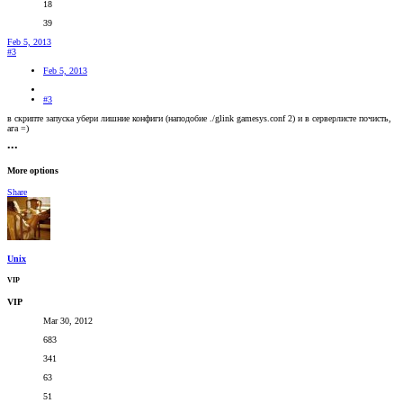
18
39
Feb 5, 2013
#3
Feb 5, 2013
#3
в скрипте запуска убери лишние конфиги (наподобие ./glink gamesys.conf 2) и в серверлисте почисть,
ага =)
•••
More options
Share
Unix
VIP
VIP
Mar 30, 2012
683
341
63
51