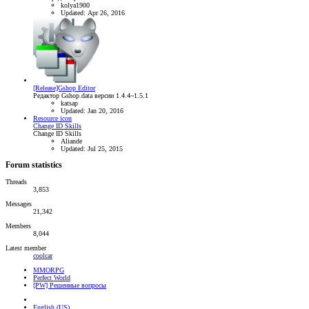
kolya1900
Updated:
Apr 26, 2016
[Release]Gshop Editor
Редактор Gshop.data версии 1.4.4~1.5.1
katsap
Updated:
Jan 20, 2016
Resource icon
Change ID Skills
Change ID Skills
Aliande
Updated:
Jul 25, 2015
Forum statistics
Threads
3,853
Messages
21,342
Members
8,044
Latest member
coolcar
MMORPG
Perfect World
[PW] Решенные вопросы
English (US)