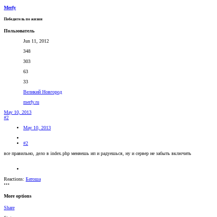
Merfy
Победитель по жизни
Пользователь
Jun 11, 2012
348
303
63
33
Великий Новгород
merfy.ru
May 10, 2013
#2
May 10, 2013
#2
все правильно, дело в index.php меняешь ип и радуешься, ну и сервер не забыть включить
Reactions:
Батоша
•••
More options
Share