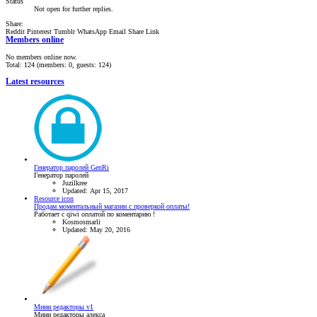
Status
Not open for further replies.
Share:
Reddit
Pinterest
Tumblr
WhatsApp
Email
Share
Link
Members online
No members online now.
Total: 124 (members: 0, guests: 124)
Latest resources
Генератор паролей GenRi
Генератор паролей
Juzilkree
Updated:
Apr 15, 2017
Resource icon
Продам моментальный магазин с проверкой оплаты!
Работает с qiwi оплатой по коментарию !
Kosmosmarli
Updated:
May 20, 2016
Мини редакторы v1
Мини редакторы алекса