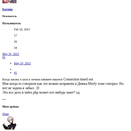
Батоша
Пользователь
Пользователь
Feb 19, 2013
17
26
18
May 10, 2013
#1
May 10, 2013
#1
Connection timed out
Когда захожу в шоп в личном кабинете пишется
Мне когда-то говорили как это можно исправить и Димка Merfy тоже говорил. Но
вот не задача я забыл : D
Это все дело в index.php может кто нибудь знает? хд
•••
More options
Share