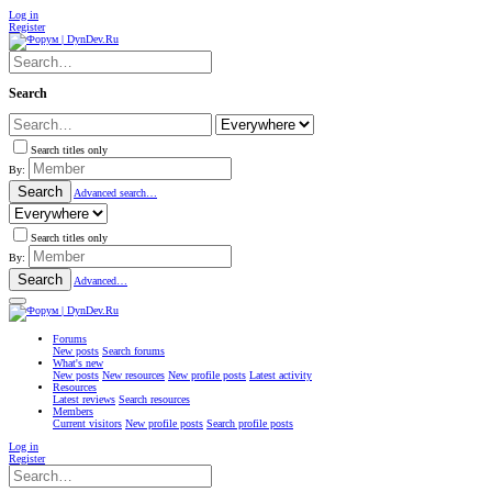
Log in
Register
Search
Search titles only
By:
Search
Advanced search…
Search titles only
By:
Search
Advanced…
Forums
New posts
Search forums
What's new
New posts
New resources
New profile posts
Latest activity
Resources
Latest reviews
Search resources
Members
Current visitors
New profile posts
Search profile posts
Log in
Register