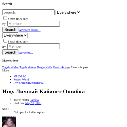
Search
Search titles only
By:
Search
Advanced search…
Search titles only
By:
Search
Advanced…
More options
Toggle sidebar
Toggle sidebar
Toggle width
Share this page
Share this page
Menu
MMORPG
Perfect World
[PW] Решенные вопросы
Ищу
Личный Кабинет Ошибка
Thread starter
Батоша
Start date
May 10, 2013
Status
Not open for further replies.