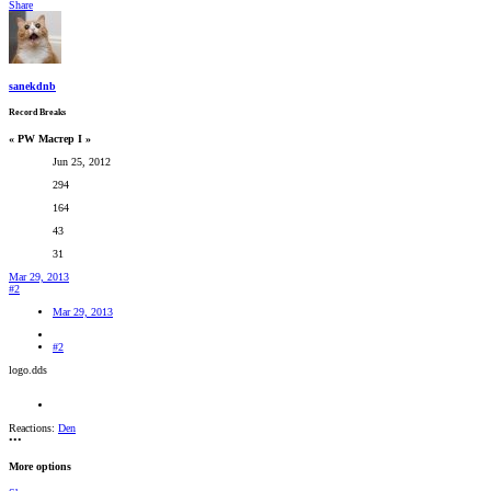
Share
sanekdnb
Record Breaks
« PW Мастер I »
Jun 25, 2012
294
164
43
31
Mar 29, 2013
#2
Mar 29, 2013
#2
logo.dds
Reactions:
Den
•••
More options