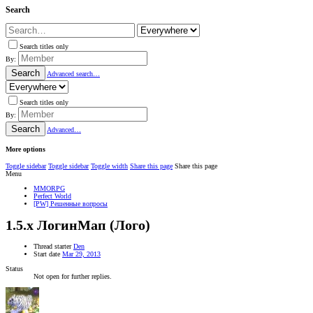
Search
Search titles only
By:
Search
Advanced search…
Search titles only
By:
Search
Advanced…
More options
Toggle sidebar
Toggle sidebar
Toggle width
Share this page
Share this page
Menu
MMORPG
Perfect World
[PW] Решенные вопросы
1.5.x
ЛогинМап (Лого)
Thread starter
Den
Start date
Mar 29, 2013
Status
Not open for further replies.