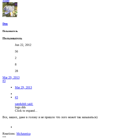
Share
Den
Пользователь
Пользователь
Jun 22, 2012
56
2
8
28
Mar 29, 2013
#3
Mar 29, 2013
#3
sanekdnb said:
logo.dds
Click to expand...
Все, нашел, даже в голову и не пришло что лого может так называться)
Reactions:
MrAmerica
•••