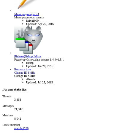
Мини редакторы v1
Мини редакторы алекса
kolya1900
Updated:
Apr 26, 2016
[Release]Gshop Editor
Редактор Gshop.data версии 1.4.4~1.5.1
katsap
Updated:
Jan 20, 2016
Resource icon
Change ID Skills
Change ID Skills
Aliande
Updated:
Jul 25, 2015
Forum statistics
Threads
3,853
Messages
21,342
Members
8,042
Latest member
ufarobot136