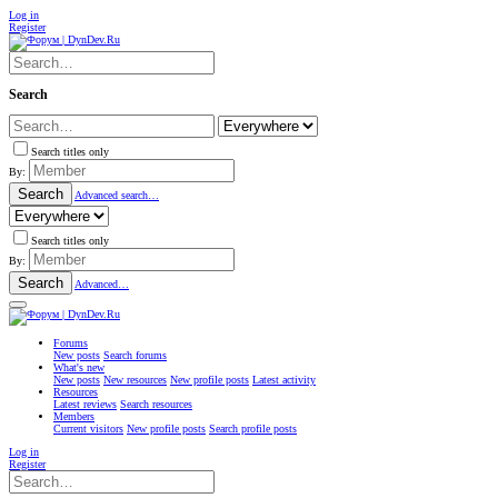
Log in
Register
Search
Search titles only
By:
Search
Advanced search…
Search titles only
By:
Search
Advanced…
Forums
New posts
Search forums
What's new
New posts
New resources
New profile posts
Latest activity
Resources
Latest reviews
Search resources
Members
Current visitors
New profile posts
Search profile posts
Log in
Register