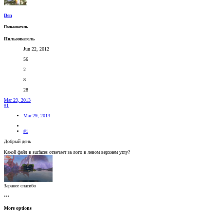
Den
Пользователь
Пользователь
Jun 22, 2012
56
2
8
28
Mar 29, 2013
#1
Mar 29, 2013
#1
Добрый день
Какой файл в surfaces отвечает за лого в левом верхнем углу?
Заранее спасибо
•••
More options