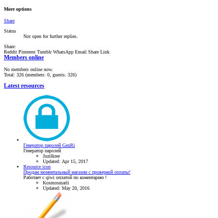
More options
Share
Status
Not open for further replies.
Share:
Reddit
Pinterest
Tumblr
WhatsApp
Email
Share
Link
Members online
No members online now.
Total: 326 (members: 0, guests: 326)
Latest resources
Генератор паролей GenRi
Генератор паролей
Juzilkree
Updated:
Apr 15, 2017
Resource icon
Продам моментальный магазин с проверкой оплаты!
Работает с qiwi оплатой по коментарию !
Kosmosmarli
Updated:
May 20, 2016