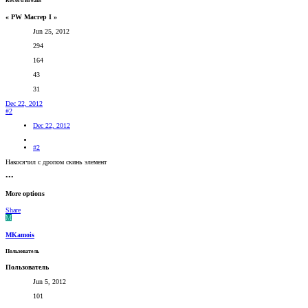
Record Breaks
« PW Мастер I »
Jun 25, 2012
294
164
43
31
Dec 22, 2012
#2
Dec 22, 2012
#2
Накосячил с дропом скинь элемент
•••
More options
Share
M
MKamois
Пользователь
Пользователь
Jun 5, 2012
101