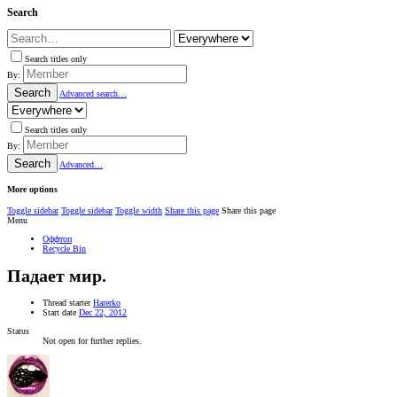
Search
Search titles only
By:
Search
Advanced search…
Search titles only
By:
Search
Advanced…
More options
Toggle sidebar
Toggle sidebar
Toggle width
Share this page
Share this page
Menu
Оффтоп
Recycle Bin
Падает мир.
Thread starter
Harerko
Start date
Dec 22, 2012
Status
Not open for further replies.