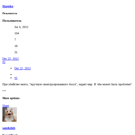
Harerko
Пользователь
Пользователь
Jul 4, 2012
104
7
18
31
Dec 22, 2012
#1
Dec 22, 2012
#1
При убийстве моего, "вручную сконструированного босса", падает мир. В чём может быть проблема?
•••
More options
Share
sanekdnb