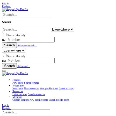
Log in
Register
Search
Search titles only
By:
Search
Advanced search…
Search titles only
By:
Search
Advanced…
Forums
New posts
Search forums
What's new
New posts
New resources
New profile posts
Latest activity
Resources
Latest reviews
Search resources
Members
Current visitors
New profile posts
Search profile posts
Log in
Register