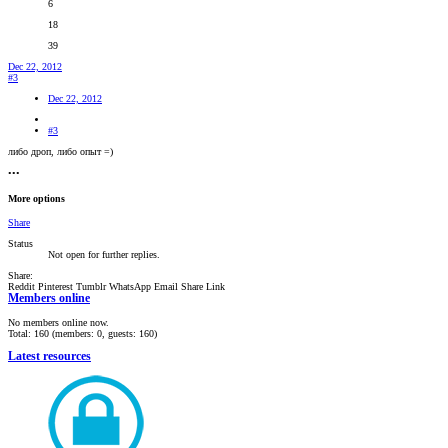
6
18
39
Dec 22, 2012
#3
Dec 22, 2012
#3
либо дроп, либо опыт =)
•••
More options
Share
Status
Not open for further replies.
Share:
Reddit
Pinterest
Tumblr
WhatsApp
Email
Share
Link
Members online
No members online now.
Total: 160 (members: 0, guests: 160)
Latest resources