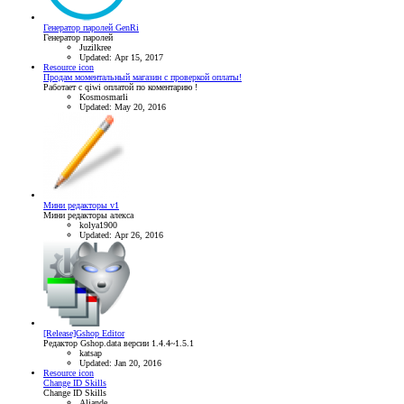
Генератор паролей GenRi
Генератор паролей
Juzilkree
Updated:
Apr 15, 2017
Resource icon
Продам моментальный магазин с проверкой оплаты!
Работает с qiwi оплатой по коментарию !
Kosmosmarli
Updated:
May 20, 2016
Мини редакторы v1
Мини редакторы алекса
kolya1900
Updated:
Apr 26, 2016
[Release]Gshop Editor
Редактор Gshop.data версии 1.4.4~1.5.1
katsap
Updated:
Jan 20, 2016
Resource icon
Change ID Skills
Change ID Skills
Aliande