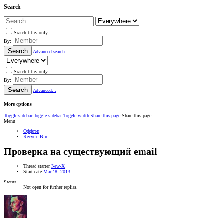
Search
Search titles only
By:
Search
Advanced search…
Search titles only
By:
Search
Advanced…
More options
Toggle sidebar
Toggle sidebar
Toggle width
Share this page
Share this page
Menu
Оффтоп
Recycle Bin
Проверка на существующий email
Thread starter
New-X
Start date
Mar 18, 2013
Status
Not open for further replies.