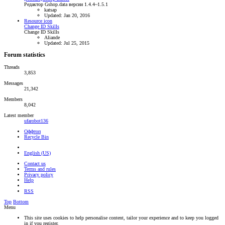
Редактор Gshop.data версии 1.4.4~1.5.1
katsap
Updated:
Jan 20, 2016
Resource icon
Change ID Skills
Change ID Skills
Aliande
Updated:
Jul 25, 2015
Forum statistics
Threads
3,853
Messages
21,342
Members
8,042
Latest member
ufarobot136
Оффтоп
Recycle Bin
English (US)
Contact us
Terms and rules
Privacy policy
Help
RSS
Top
Bottom
Menu
This site uses cookies to help personalise content, tailor your experience and to keep you logged
in if you register.