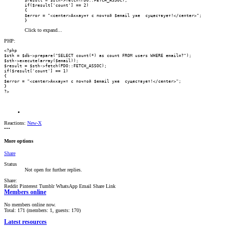
$result = $sth->fetch(PDO::FETCH_ASSOC);

if($result['count'] == 2)

{

$error = "<center>Аккаунт с почтой $email уже  существует!</center>";

}
Click to expand...
PHP:
<?php

$sth = $db->prepare("SELECT count(*) as count FROM users WHERE email=?");

$sth->execute(array($email));

$result = $sth->fetch(PDO::FETCH_ASSOC);

if($result['count'] == 1)

{

$error = "<center>Аккаунт с почтой $email уже  существует!</center>";

}

?>
Reactions:
New-X
•••
More options
Share
Status
Not open for further replies.
Share:
Reddit
Pinterest
Tumblr
WhatsApp
Email
Share
Link
Members online
No members online now.
Total: 171 (members: 1, guests: 170)
Latest resources