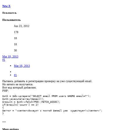
New-X
Пользователь
Пользователь
Jun 23, 2012
178
18
18
30
Mar 18, 2013
#1
Mar 18, 2013
#1
Пытаюсь добавить в регистрацию проверку на уже существующий email.
Но ничего не получается.
Вот код который добавляю.
PHP:
$sth = $db->prepare("SELECT email FROM users WHERE email=?");

$sth->execute(array($email));

$result = $sth->fetch(PDO::FETCH_ASSOC);

if($result['count'] == 2)

{

$error = "<center>Аккаунт с почтой $email уже  существует!</center>";

}
•••
More options