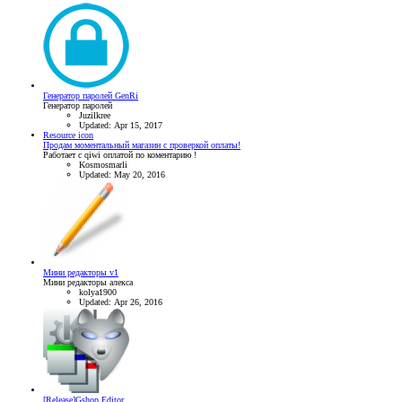
Генератор паролей GenRi
Генератор паролей
Juzilkree
Updated:
Apr 15, 2017
Resource icon
Продам моментальный магазин с проверкой оплаты!
Работает с qiwi оплатой по коментарию !
Kosmosmarli
Updated:
May 20, 2016
Мини редакторы v1
Мини редакторы алекса
kolya1900
Updated:
Apr 26, 2016
[Release]Gshop Editor