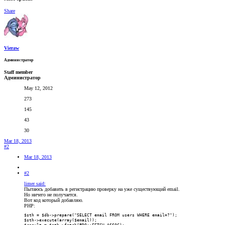
Share
Vieraw
Администратор
Staff member
Администратор
May 12, 2012
273
145
43
30
Mar 18, 2013
#2
Mar 18, 2013
#2
limer said:
Пытаюсь добавить в регистрацию проверку на уже существующий email.
Но ничего не получается.
Вот код который добавляю.
PHP:
$sth = $db->prepare("SELECT email FROM users WHERE email=?");

$sth->execute(array($email));
