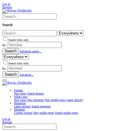
Log in
Register
Search
Search titles only
By:
Search
Advanced search…
Search titles only
By:
Search
Advanced…
Forums
New posts
Search forums
What's new
New posts
New resources
New profile posts
Latest activity
Resources
Latest reviews
Search resources
Members
Current visitors
New profile posts
Search profile posts
Log in
Register