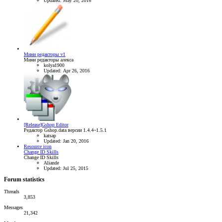
Updated:
May 20, 2016
Мини редакторы v1
Мини редакторы алекса
kolya1900
Updated:
Apr 26, 2016
[Release]Gshop Editor
Редактор Gshop.data версии 1.4.4~1.5.1
katsap
Updated:
Jan 20, 2016
Resource icon
Change ID Skills
Change ID Skills
Aliande
Updated:
Jul 25, 2015
Forum statistics
Threads
3,853
Messages
21,342