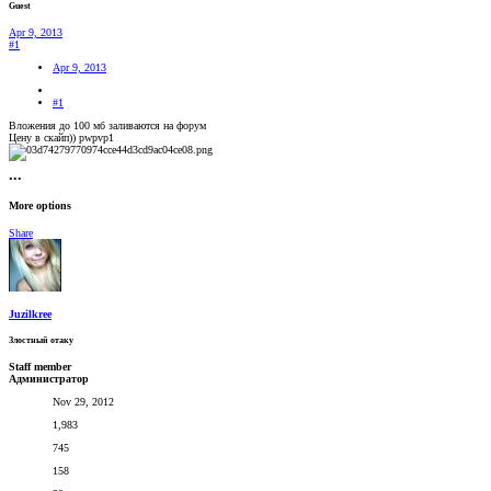
Guest
Apr 9, 2013
#1
Apr 9, 2013
#1
Вложения до 100 мб заливаются на форум
Цену в скайп)) pwpvp1
•••
More options
Share
Juzilkree
Злостный отаку
Staff member
Администратор
Nov 29, 2012
1,983
745
158