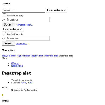
Search
Search titles only
By:
Search
Advanced search…
Search titles only
By:
Search
Advanced…
More options
Toggle sidebar
Toggle sidebar
Toggle width
Share this page
Share this page
Menu
Оффтоп
Recycle Bin
Редактор alex
Thread starter
sergey5
Start date
Apr 9, 2013
Status
Not open for further replies.
S
sergey5