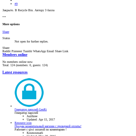
#9
Закрыто. В Recycle Bin. Автору 3 балла
•••
More options
Share
Status
Not open for further replies.
Share:
Reddit
Pinterest
Tumblr
WhatsApp
Email
Share
Link
Members online
No members online now.
Total: 124 (members: 0, guests: 124)
Latest resources
Генератор паролей GenRi
Генератор паролей
Juzilkree
Updated:
Apr 15, 2017
Resource icon
Продам моментальный магазин с проверкой оплаты!
Работает с qiwi оплатой по коментарию !
Kosmosmarli