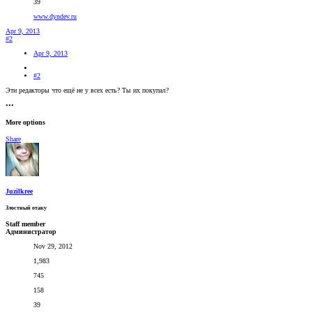
39
www.dyndev.ru
Apr 9, 2013
#2
Apr 9, 2013
#2
Эти редакторы что ещё не у всех есть? Ты их покупал?
•••
More options
Share
Juzilkree
Злостный отаку
Staff member
Администратор
Nov 29, 2012
1,983
745
158
39