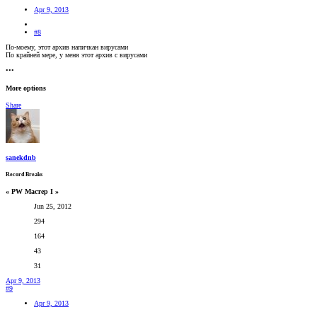
Apr 9, 2013
#8
По-моему, этот архив напичкан вирусами
По крайней мере, у меня этот архив с вирусами
•••
More options
Share
sanekdnb
Record Breaks
« PW Мастер I »
Jun 25, 2012
294
164
43
31
Apr 9, 2013
#9
Apr 9, 2013