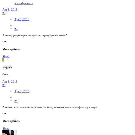
www.dyndev.ru
Apr 9, 2013
#3
Apr 9, 2013
#3
А автор редакторов не против перепродажи такой?
•••
More options
Share
S
sergey5
Guest
Apr 9, 2013
#4
Apr 9, 2013
#4
? незнаю я их отвязал от компа были привязаны еле ели на флешку кинул
•••
More options
Share