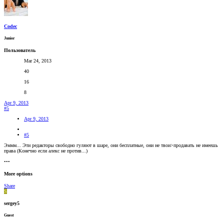
Codec
Junior
Пользователь
Mar 24, 2013
40
16
8
Apr 9, 2013
#5
Apr 9, 2013
#5
Эммм... Эти редакторы свободно гуляют в шаре, они бесплатные, они не твои>продавать не имеешь
права (Конечно если алекс не против...)
•••
More options
Share
S
sergey5
Guest