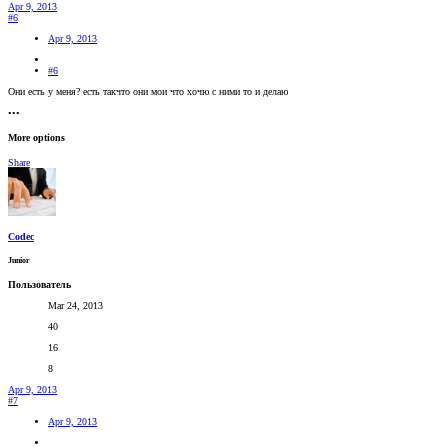
Apr 9, 2013
#6
Apr 9, 2013
#6
Они есть у меня? есть такчто они мои что хочю с ними то и делаю
•••
More options
Share
Codec
Junior
Пользователь
Mar 24, 2013
40
16
8
Apr 9, 2013
#7
Apr 9, 2013