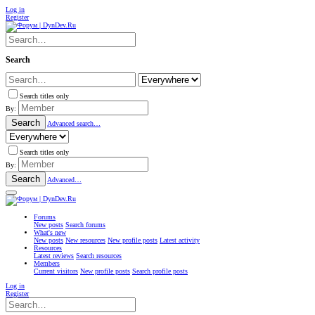
Log in
Register
Search
Search titles only
By:
Search
Advanced search…
Search titles only
By:
Search
Advanced…
Forums
New posts
Search forums
What's new
New posts
New resources
New profile posts
Latest activity
Resources
Latest reviews
Search resources
Members
Current visitors
New profile posts
Search profile posts
Log in
Register