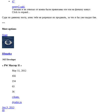
#7
sergey5 said:
? незнаю я их отвязал от компа были привязаны еле ели на флешку кинул
Click to expand...
Судя по данному посту, алекс тебе не разрешал их продавать, за что я бы уже выдал бан.
•••
More options
Share
IIImatko
.NET Developer
« PW Мастер II »
May 11, 2012
456
234
63
36
г.Киев.
dyndev.ru
Apr 9, 2013
#8