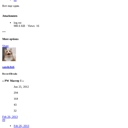
Вот еще один.
Attachments
log.txt
980.6 KB · Views: 16
•••
More options
Share
sanekdnb
Record Breaks
« PW Мастер I »
Jun 25, 2012
294
164
43
32
Feb 26, 2013
#9
Feb 26, 2013