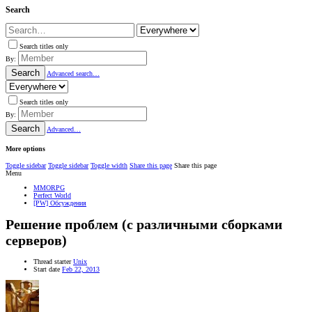
Search
Search titles only
By:
Search
Advanced search…
Search titles only
By:
Search
Advanced…
More options
Toggle sidebar
Toggle sidebar
Toggle width
Share this page
Share this page
Menu
MMORPG
Perfect World
[PW] Обсуждения
Решение проблем (с различными сборками
серверов)
Thread starter
Unix
Start date
Feb 22, 2013