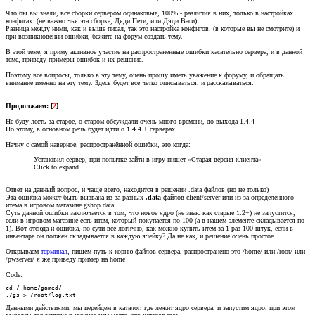
Что бы вы знали, все сборки сервером одинаковые, 100% - различия в них, только в настройках
конфигах. (не важно чья эта сборка, Дяди Пети, или Дяди Васи)
Разница между ними, как и выше писал, так это настройка конфигов. (в которые вы не смотрите) и
при возникновении ошибки, бежите на форум создать тему.
В этой теме, я приму активное участие на распространенные ошибки касательно сервера, и в данной
теме, приведу примеры ошибок и их решение.
Поэтому все вопросы, только в эту тему, очень прошу иметь уважение к форуму, и обращать
внимание именно на эту тему. Здесь будет все четко описываться, и рассказываться.
Продолжаем: [
2
]
Не буду лесть за старое, о старом обсуждали очень много времени, до выхода 1.4.4
По этому, в основном речь будет идти о 1.4.4 + серверах.
Начну с самой наверное, распространённой ошибки, это когда:
Установил сервер, при попытке зайти в игру пишет «Старая версия клиента»
Click to expand...
Ответ на данный вопрос, и чаще всего, находится в решении .data файлов (но не только)
Эта ошибка может быть вызвана из-за разных
.data
файлов client/server или из-за определенного
итема в игровом магазине gshop.data
Суть данной ошибки заключается в том, что новое ядро (не знаю как старые 1.2+) не запустится,
если в игровом магазине есть итем, который покупается по 100 (а в нашем элементе складывается по
1). Вот отсюда и ошибка, по сути все логично, как можно купить итем за 1 раз 100 штук, если в
инвентаре он должен складывается в каждую ячейку? Да не как, и решение очень простое.
Открываем
терминал
, пишем путь к корню файлов сервера, распространено это /home/ или /root/ или
/pwserver/ я же приведу пример на home
Code:
cd / home/gamed/

./gs > /root/log.txt
Данными действиями, мы перейдем в каталог, где лежит ядро сервера, и запустим ядро, при этом