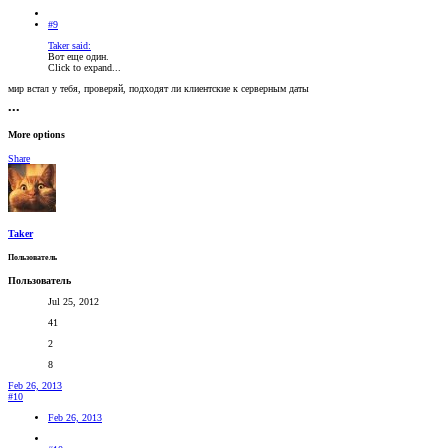
#9
Taker said:
Вот еще один.
Click to expand...
мир встал у тебя, проверяй, подходят ли клиентские к серверным даты
•••
More options
Share
Taker
Пользователь
Пользователь
Jul 25, 2012
41
2
8
Feb 26, 2013
#10
Feb 26, 2013