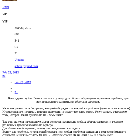
Unix
VIP
VIP
Mar 30, 2012
683
341
63
51
Ukraine
action.pvpund.com
Feb 22, 2013
#1
Feb 22, 2013
#1
Всем здравствуйте. Решил создать эту тему, для общего обсуждения и решения проблем, при
возникновении с различными сборками серверов.​
Уж очень режет глаза беспредел, который обсуждают в каждой второй теме (одни и те же вопросы)
И самое главное, новички, которые приходят, не знают что такое поиск, бегут создать очередную
тему, которая лежит буквально на 2 темы ниже..
Так вот, эта тема, предназначена для вопросов касательно любых сборок серверов, и решение
различных проблем касательно сервера.
Для более ясной картины, опишу как это должно выгладить.
Если у вас проблемы с установкой сервера, или любая проблема связанная с сервером (именно с
сервером) не нужно создать 10 тем, «Помогите сборка ДядиВаси1.4.5» и в таком духе.