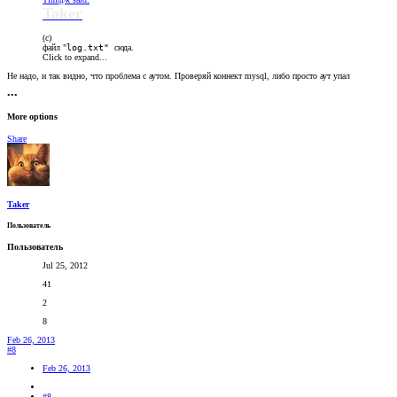
Taker
(c)
файл "
log.txt"
сюда.
Click to expand...
Не надо, и так видно, что проблема с аутом. Проверяй коннект mysql, либо просто аут упал
•••
More options
Share
Taker
Пользователь
Пользователь
Jul 25, 2012
41
2
8
Feb 26, 2013
#8
Feb 26, 2013
#8