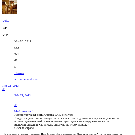
Unix
VIP
VIP
Mar 30, 2012
683
341
63
51
Ukraine
action.pvpund.com
Feb 22, 2013
#3
Feb 22, 2013
#3
blackbaron said:
Интересует такая вещь.Сборка 1.4.5 бола v69
Когда заходишь на медитацию и остаешься там на длительное время то уже из неё
в город драконов выйти никак нельзя.приходится перезугружать сервер и
включать локации.Кто нибудь знает что по этому поводу?
Click to expand...
Перезагрузка полная сервера? Или Мира? Логи смотрели? Действия какие? Это происходит на