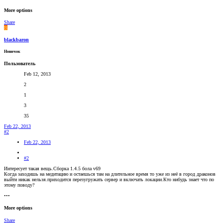
More options
Share
B
blackbaron
Новичок
Пользователь
Feb 12, 2013
2
1
3
35
Feb 22, 2013
#2
Feb 22, 2013
#2
Интересует такая вещь.Сборка 1.4.5 бола v69
Когда заходишь на медитацию и остаешься там на длительное время то уже из неё в город драконов
выйти никак нельзя.приходится перезугружать сервер и включать локации.Кто нибудь знает что по
этому поводу?
•••
More options
Share