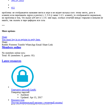
Apr 14, 2013
#11
проблема: не отображается название места в игре и не играет музыка соот. этому место, дело в
клиенте если перетащить region и precinct с 1.3.6 (у меня 1.4.5. клиент), то отображается нормально,
но проблема в том, что выше а34 нет в 1.3.6. мне надо, особых отличий между старыми и новыми не
нашёл, так сказать в паре цифорок вся соль
•••
More options
Share
You must log in or register to reply here.
Share:
Reddit
Pinterest
Tumblr
WhatsApp
Email
Share
Link
Members online
No members online now.
Total: 81 (members: 0, guests: 81)
Latest resources
Генератор паролей GenRi
Генератор паролей
Juzilkree
Updated:
Apr 15, 2017
Resource icon
Продам моментальный магазин с проверкой оплаты!