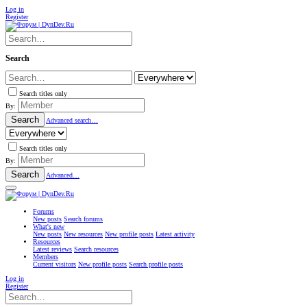
Log in
Register
Search
Search titles only
By:
Search
Advanced search…
Search titles only
By:
Search
Advanced…
Forums
New posts
Search forums
What's new
New posts
New resources
New profile posts
Latest activity
Resources
Latest reviews
Search resources
Members
Current visitors
New profile posts
Search profile posts
Log in
Register