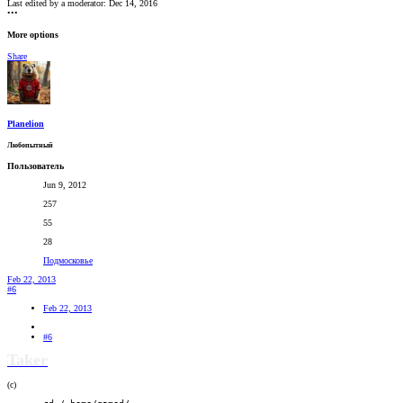
Last edited by a moderator:
Dec 14, 2016
•••
More options
Share
Planelion
Любопытный
Пользователь
Jun 9, 2012
257
55
28
Подмосковье
Feb 22, 2013
#6
Feb 22, 2013
#6
Taker
(c)