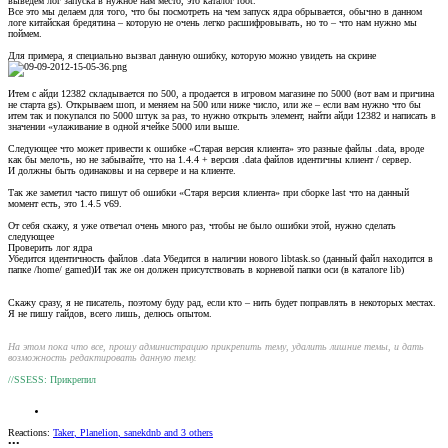
выведем лог запуска в нужное нам место, это каталог root.
Все это мы делаем для того, что бы посмотреть на чем запуск ядра обрывается, обычно в данном
логе китайская бредятина – которую не очень легко расшифровывать, но то – что нам нужно мы
поймем.
Для примера, я специально вызвал данную ошибку, которую можно увидеть на скрине
Итем с айди 12382 складывается по 500, а продается в игровом магазине по 5000 (вот вам и причина
не старта gs). Открываем шоп, и меняем на 500 или ниже число, или же – если вам нужно что бы
итем так и покупался по 5000 штук за раз, то нужно открыть элемент, найти айди 12382 и написать в
значении «улаживание в одной ячейке 5000 или выше.
Следующее что может привести к ошибке «Старая версия клиента» это разные файлы .data, вроде
как бы мелочь, но не забывайте, что на 1.4.4 + версия .data файлов идентичны клиент / сервер.
И должны быть одинаковы и на сервере и на клиенте.
Так же заметил часто пишут об ошибки «Старя версия клиента» при сборке last что на данный
момент есть, это 1.4.5 v69.
От себя скажу, я уже отвечал очень много раз, чтобы не было ошибки этой, нужно сделать
следующее
Проверить лог ядра
Убедится идентичность файлов .data Убедится в наличии нового libtask.so (данный файл находится в
папке /home/ gamed)И так же он должен присутствовать в корневой папки оси (в каталоге lib)
Скажу сразу, я не писатель, поэтому буду рад, если кто – нить будет поправлять в некоторых местах.
Я не пишу гайдов, всего лишь, делюсь опытом.
На этом пока что все, прошу администрацию прикрепить тему, удалить лишние темы, и дать
возможность редактировать данную тему.
//SSESS: Прикрепил
Reactions:
Taker
,
Planelion
,
sanekdnb
and 3 others
•••