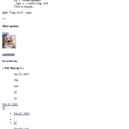
cd / home/gamed/
./gs > /root/log.txt
Click to expand...
файл "
log.txt"
сюда.
•••
More options
Share
sanekdnb
Record Breaks
« PW Мастер I »
Jun 25, 2012
294
164
43
32
Feb 22, 2013
#7
Feb 22, 2013
#7
Tim@k said: