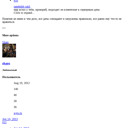
#10
sanekdnb said:
мир встал у тебя, проверяй, подходят ли клиентские к серверным даты
Click to expand...
Понятия не имею в чем дело, все даты совпадают и загружены правильно, все равно ему что-то не
нравиться.
•••
More options
Share
ghang
Любопытный
Пользователь
Aug 19, 2012
140
40
28
36
a-pw.ru
Apr 14, 2013
#11