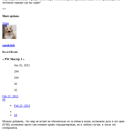
тестовом сервере где вы один?
•••
More options
Share
sanekdnb
Record Breaks
« PW Мастер I »
Jun 25, 2012
294
164
43
32
Feb 22, 2013
#4
Feb 22, 2013
#4
Можно добавить, что мир не встает не обязательно из за итема в шопе, возможно дело в его цене
(0.00), возможно прото сам елемент криво отредактирован, но в любом случае, в логах это
отобразится.