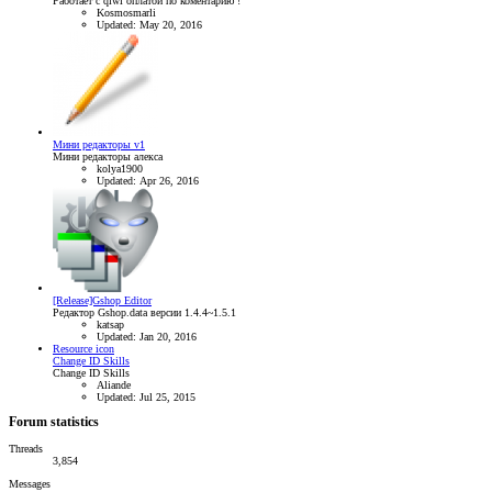
Работает с qiwi оплатой по коментарию !
Kosmosmarli
Updated:
May 20, 2016
Мини редакторы v1
Мини редакторы алекса
kolya1900
Updated:
Apr 26, 2016
[Release]Gshop Editor
Редактор Gshop.data версии 1.4.4~1.5.1
katsap
Updated:
Jan 20, 2016
Resource icon
Change ID Skills
Change ID Skills
Aliande
Updated:
Jul 25, 2015
Forum statistics
Threads
3,854
Messages