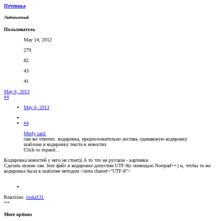
Печенька
Любопытный
Пользователь
May 14, 2012
279
82
43
41
May 6, 2013
#4
May 6, 2013
#4
Merfy said:
сам же ответил. кодировка, предположительно поставь одинаковую кодировку
шаблона и кодировку текста в новостях
Click to expand...
Кодировка новостей у него не стоит)) А то что на русском - картинки.
Сделать нужно сам .htm файл в кодировке допустим UTF-8(с помощью Notepad++) и, чтобы та же
кодировка была в шаблоне методом <meta charset="UTF-8">
Reactions:
loska131
•••
More options