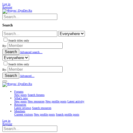
Log in
Register
Search
Search titles only
By:
Search
Advanced search…
Search titles only
By:
Search
Advanced…
Forums
New posts
Search forums
What's new
New posts
New resources
New profile posts
Latest activity
Resources
Latest reviews
Search resources
Members
Current visitors
New profile posts
Search profile posts
Log in
Register