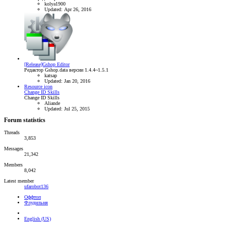
kolya1900
Updated:
Apr 26, 2016
[Release]Gshop Editor
Редактор Gshop.data версии 1.4.4~1.5.1
katsap
Updated:
Jan 20, 2016
Resource icon
Change ID Skills
Change ID Skills
Aliande
Updated:
Jul 25, 2015
Forum statistics
Threads
3,853
Messages
21,342
Members
8,042
Latest member
ufarobot136
Оффтоп
Флудильня
English (US)