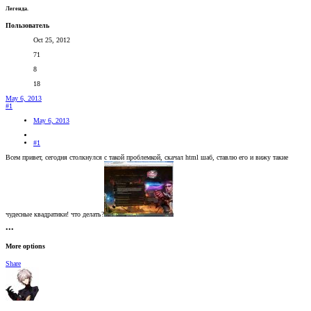
Легенда.
Пользователь
Oct 25, 2012
71
8
18
May 6, 2013
#1
May 6, 2013
#1
Всем привет, сегодня столкнулся с такой проблемкой, скачал html шаб, ставлю его и вижу такие
чудесные квадратики! что делать?
•••
More options
Share