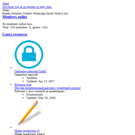
Share
You must log in or register to reply here.
Share:
Reddit
Pinterest
Tumblr
WhatsApp
Email
Share
Link
Members online
No members online now.
Total: 116 (members: 0, guests: 116)
Latest resources
Генератор паролей GenRi
Генератор паролей
Juzilkree
Updated:
Apr 15, 2017
Resource icon
Продам моментальный магазин с проверкой оплаты!
Работает с qiwi оплатой по коментарию !
Kosmosmarli
Updated:
May 20, 2016
Мини редакторы v1
Мини редакторы алекса