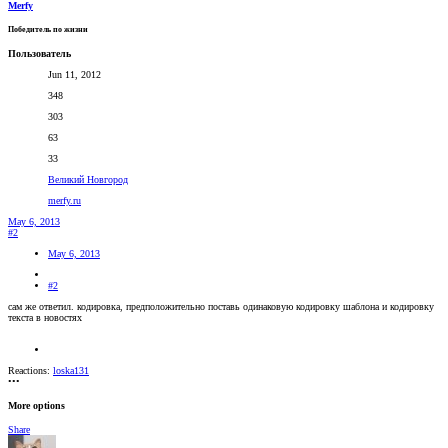
Merfy
Победитель по жизни
Пользователь
Jun 11, 2012
348
303
63
33
Великий Новгород
merfy.ru
May 6, 2013
#2
May 6, 2013
#2
сам же ответил. кодировка, предположительно поставь одинаковую кодировку шаблона и кодировку
текста в новостях
Reactions:
loska131
•••
More options
Share