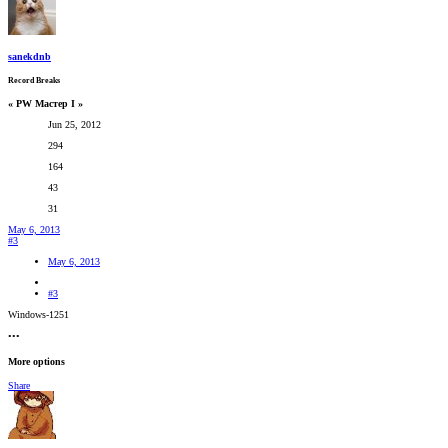
sanekdnb
Record Breaks
« PW Мастер I »
Jun 25, 2012
294
164
43
31
May 6, 2013
#3
May 6, 2013
#3
Windows-1251
•••
More options
Share