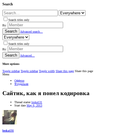
Search
Search titles only
By:
Search
Advanced search…
Search titles only
By:
Search
Advanced…
More options
Toggle sidebar
Toggle sidebar
Toggle width
Share this page
Share this page
Menu
Оффтоп
Флудильня
Сайтик, как я понел кодировка
Thread starter
loska131
Start date
May 6, 2013
loska131