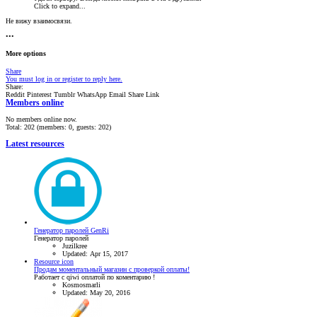
Click to expand...
Не вижу взаимосвязи.
•••
More options
Share
You must log in or register to reply here.
Share:
Reddit
Pinterest
Tumblr
WhatsApp
Email
Share
Link
Members online
No members online now.
Total: 202 (members: 0, guests: 202)
Latest resources
Генератор паролей GenRi
Генератор паролей
Juzilkree
Updated:
Apr 15, 2017
Resource icon
Продам моментальный магазин с проверкой оплаты!
Работает с qiwi оплатой по коментарию !
Kosmosmarli
Updated:
May 20, 2016