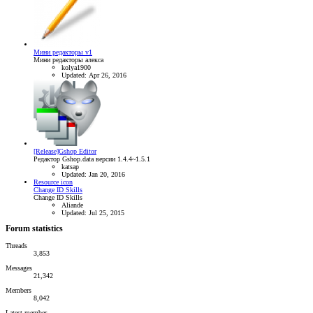
Мини редакторы v1
Мини редакторы алекса
kolya1900
Updated:
Apr 26, 2016
[Release]Gshop Editor
Редактор Gshop.data версии 1.4.4~1.5.1
katsap
Updated:
Jan 20, 2016
Resource icon
Change ID Skills
Change ID Skills
Aliande
Updated:
Jul 25, 2015
Forum statistics
Threads
3,853
Messages
21,342
Members
8,042
Latest member