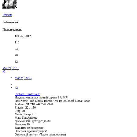
Dement
Любопытный
Пользователь
Jun 25, 2012
110
53
28
32
Mar 24, 2013
#2
Mar 24, 2013
#2
Richard_Smith said:
Недавно открылся новый сервер SA:MP!
HostName: The Extasy Bonus 4lvl 10.000.000$ Donat 1000
Address: 91.218.244.226:7920
Players: 22 / 150
Ping: 31
Mode: Samp Rp
Map: San Andreas
Днём онлайн доходит до 30
Вечером 10.
Заходите не пожалеете!
Опытная администрация!
Отличный античит!(Также антиреклама)