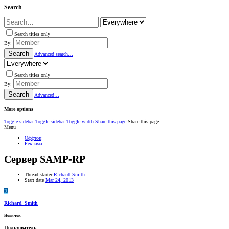
Search
Search titles only
By:
Search
Advanced search…
Search titles only
By:
Search
Advanced…
More options
Toggle sidebar
Toggle sidebar
Toggle width
Share this page
Share this page
Menu
Оффтоп
Реклама
Сервер SAMP-RP
Thread starter
Richard_Smith
Start date
Mar 24, 2013
R
Richard_Smith
Новичок
Пользователь