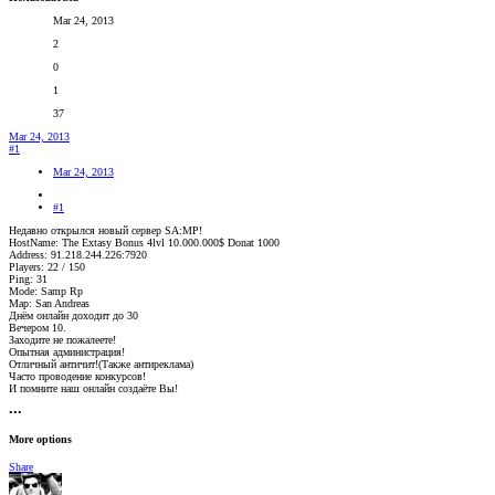
Mar 24, 2013
2
0
1
37
Mar 24, 2013
#1
Mar 24, 2013
#1
Недавно открылся новый сервер SA:MP!
HostName: The Extasy Bonus 4lvl 10.000.000$ Donat 1000
Address: 91.218.244.226:7920
Players: 22 / 150
Ping: 31
Mode: Samp Rp
Map: San Andreas
Днём онлайн доходит до 30
Вечером 10.
Заходите не пожалеете!
Опытная администрация!
Отличный античит!(Также антиреклама)
Часто проводение конкурсов!
И помните наш онлайн создаёте Вы!
•••
More options
Share