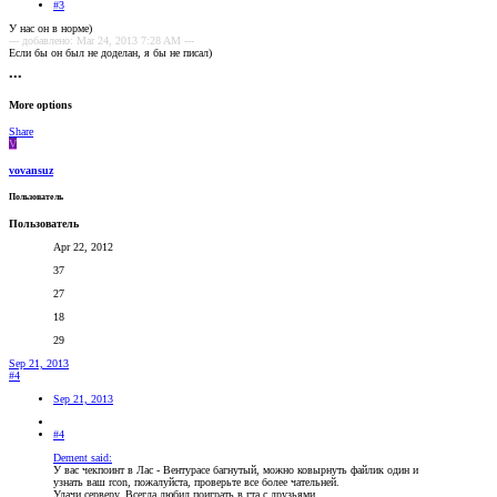
#3
У нас он в норме)
--- добавлено: Mar 24, 2013 7:28 AM ---
Если бы он был не доделан, я бы не писал)
•••
More options
Share
V
vovansuz
Пользователь
Пользователь
Apr 22, 2012
37
27
18
29
Sep 21, 2013
#4
Sep 21, 2013
#4
Dement said:
У вас чекпоинт в Лас - Вентурасе багнутый, можно ковырнуть файлик один и
узнать ваш rcon, пожалуйста, проверьте все более чательней.
Удачи серверу. Всегда любил поиграть в гта с друзьями