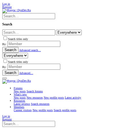
Log in
Register
Search
Search titles only
By:
Search
Advanced search…
Search titles only
By:
Search
Advanced…
Forums
New posts
Search forums
What's new
New posts
New resources
New profile posts
Latest activity
Resources
Latest reviews
Search resources
Members
Current visitors
New profile posts
Search profile posts
Log in
Register