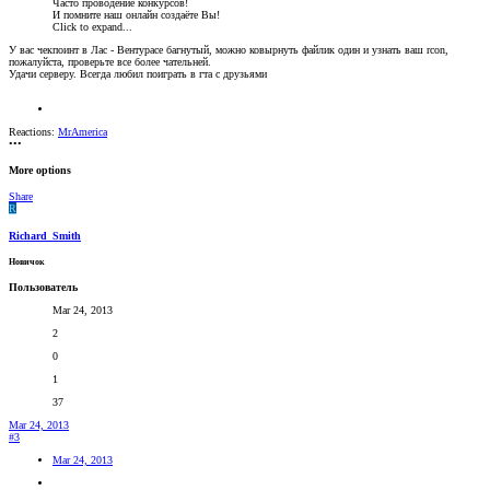
Часто проводение конкурсов!
И помните наш онлайн создаёте Вы!
Click to expand...
У вас чекпоинт в Лас - Вентурасе багнутый, можно ковырнуть файлик один и узнать ваш rcon,
пожалуйста, проверьте все более чательней.
Удачи серверу. Всегда любил поиграть в гта с друзьями
Reactions:
MrAmerica
•••
More options
Share
R
Richard_Smith
Новичок
Пользователь
Mar 24, 2013
2
0
1
37
Mar 24, 2013
#3
Mar 24, 2013