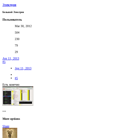
Электрон
Большой Электрон
Пользователь
Mar 30, 2012
504
230
79
29
Apr 11, 2013
#5
Apr 11, 2013
#5
Есть конечно
•••
More options
Share