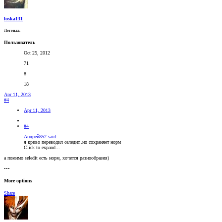
loska131
Легенда.
Пользователь
Oct 25, 2012
71
8
18
Apr 11, 2013
#4
Apr 11, 2013
#4
Андрей852 said:
я криво переводил селедит..но сохраняет норм
Click to expand...
а помимо seledit есть норм, хочется разнообразия)
•••
More options
Share