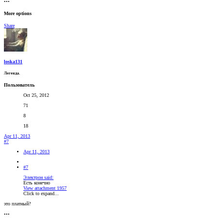
•••
More options
Share
loska131
Легенда.
Пользователь
Oct 25, 2012
71
8
18
Apr 11, 2013
#7
Apr 11, 2013
#7
Электрон said:
Есть конечно
View attachment 1957
Click to expand...
это платный?
•••