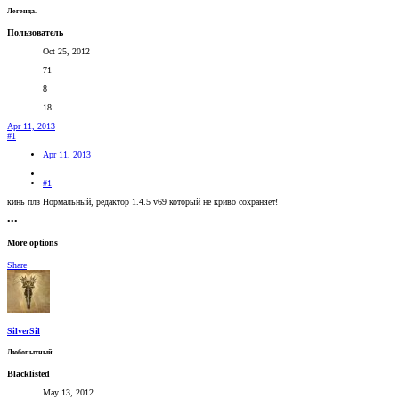
Легенда.
Пользователь
Oct 25, 2012
71
8
18
Apr 11, 2013
#1
Apr 11, 2013
#1
кинь плз Нормальный, редактор 1.4.5 v69 который не криво сохраняет!
•••
More options
Share
SilverSil
Любопытный
Blacklisted
May 13, 2012