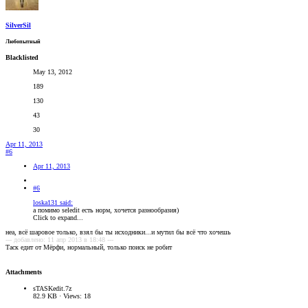
SilverSil
Любопытный
Blacklisted
May 13, 2012
189
130
43
30
Apr 11, 2013
#6
Apr 11, 2013
#6
loska131 said:
а помимо seledit есть норм, хочется разнообразия)
Click to expand...
неа, всё шаровое только, взял бы ты исходники...и мутил бы всё что хочешь
--- добавлено: 11 апр 2013 в 18:48 ---
Таск едит от Мёрфи, нормальный, только поиск не робит
Attachments
sTASKedit.7z
82.9 KB · Views: 18