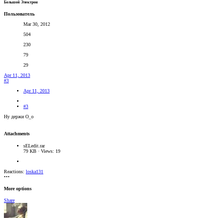
Большой Электрон
Пользователь
Mar 30, 2012
504
230
79
29
Apr 11, 2013
#3
Apr 11, 2013
#3
Ну держи О_о
Attachments
sELedit.rar
79 KB · Views: 19
Reactions:
loska131
•••
More options
Share