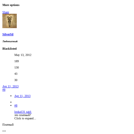
More options
Share
SilverSil
Любопытный
Blacklisted
May 13, 2012
189
130
43
30
Apr 11, 2013
#8
Apr 11, 2013
#8
loska131 said:
это платный?
Click to expand...
Платный
•••