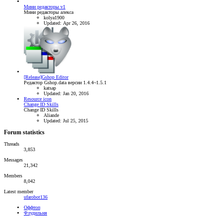
Мини редакторы v1
Мини редакторы алекса
kolya1900
Updated:
Apr 26, 2016
[Release]Gshop Editor
Редактор Gshop.data версии 1.4.4~1.5.1
katsap
Updated:
Jan 20, 2016
Resource icon
Change ID Skills
Change ID Skills
Aliande
Updated:
Jul 25, 2015
Forum statistics
Threads
3,853
Messages
21,342
Members
8,042
Latest member
ufarobot136
Оффтоп
Флудильня