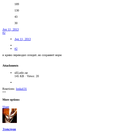
189
130
43
30
Apr 11, 2013
#2
Apr 11, 2013
#2
я криво переводил селедит..но сохраняет норм
Attachments
sELedit.rar
145 KB · Views: 20
Reactions:
loska131
•••
More options
Share
Электрон