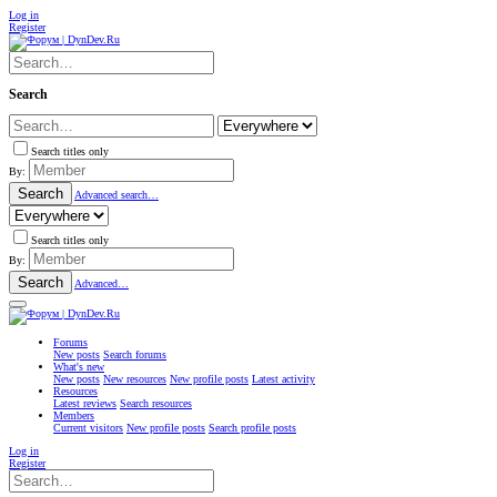
Log in
Register
Search
Search titles only
By:
Search
Advanced search…
Search titles only
By:
Search
Advanced…
Forums
New posts
Search forums
What's new
New posts
New resources
New profile posts
Latest activity
Resources
Latest reviews
Search resources
Members
Current visitors
New profile posts
Search profile posts
Log in
Register