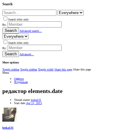
Search
Search titles only
By:
Search
Advanced search…
Search titles only
By:
Search
Advanced…
More options
Toggle sidebar
Toggle sidebar
Toggle width
Share this page
Share this page
Menu
Оффтоп
Флудильня
редактор elements.date
Thread starter
loska131
Start date
Apr 11, 2013
loska131