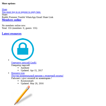
More options
Share
You must log in or register to reply here.
Share:
Reddit
Pinterest
Tumblr
WhatsApp
Email
Share
Link
Members online
No members online now.
Total: 155 (members: 0, guests: 155)
Latest resources
Генератор паролей GenRi
Генератор паролей
Juzilkree
Updated:
Apr 15, 2017
Resource icon
Продам моментальный магазин с проверкой оплаты!
Работает с qiwi оплатой по коментарию !
Kosmosmarli
Updated:
May 20, 2016