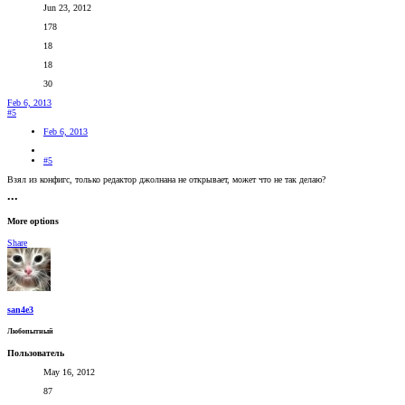
Jun 23, 2012
178
18
18
30
Feb 6, 2013
#5
Feb 6, 2013
#5
Взял из конфигс, только редактор джолнана не открывает, может что не так делаю?
•••
More options
Share
san4e3
Любопытный
Пользователь
May 16, 2012
87