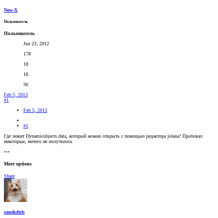
New-X
Пользователь
Пользователь
Jun 23, 2012
178
18
18
30
Feb 5, 2013
#1
Feb 5, 2013
#1
Где лежит Dynamicobjects.data, который можно открыть с помощью редактора jolana? Пробовал
некоторые, ничего не получилось
•••
More options
Share
sanekdnb