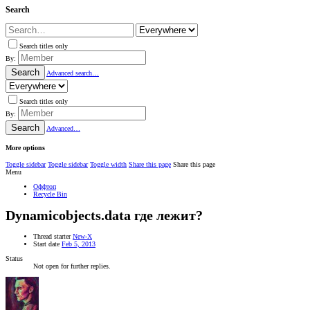
Search
Search titles only
By:
Search
Advanced search…
Search titles only
By:
Search
Advanced…
More options
Toggle sidebar
Toggle sidebar
Toggle width
Share this page
Share this page
Menu
Оффтоп
Recycle Bin
Dynamicobjects.data где лежит?
Thread starter
New-X
Start date
Feb 5, 2013
Status
Not open for further replies.