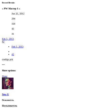
Record Breaks
« PW Мастер I »
Jun 25, 2012
294
164
43
31
Feb 5, 2013
#2
Feb 5, 2013
#2
configs.pck
•••
More options
Share
New-X
Пользователь
Пользователь