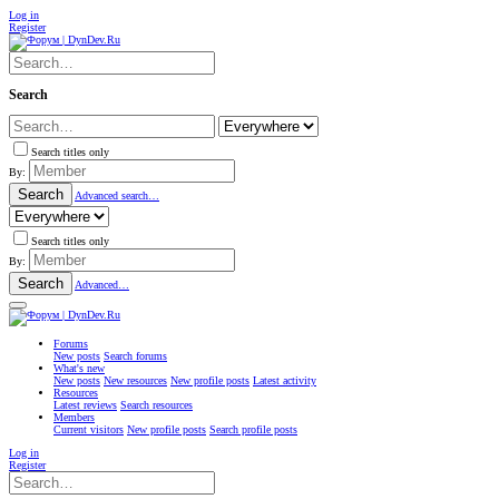
Log in
Register
Search
Search titles only
By:
Search
Advanced search…
Search titles only
By:
Search
Advanced…
Forums
New posts
Search forums
What's new
New posts
New resources
New profile posts
Latest activity
Resources
Latest reviews
Search resources
Members
Current visitors
New profile posts
Search profile posts
Log in
Register