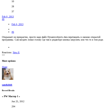
10
28
37
Feb 6, 2013
#6
Feb 6, 2013
#6
Открывает он прекрастно, просто надо файл Dynamicobjects.data перетащить в окошко открытой
программы. Сам когдато ломал голову где там в редакторе кнопка загрузить или что то в том роде.
Reactions:
New-X
•••
More options
Share
sanekdnb
Record Breaks
« PW Мастер I »
Jun 25, 2012
294