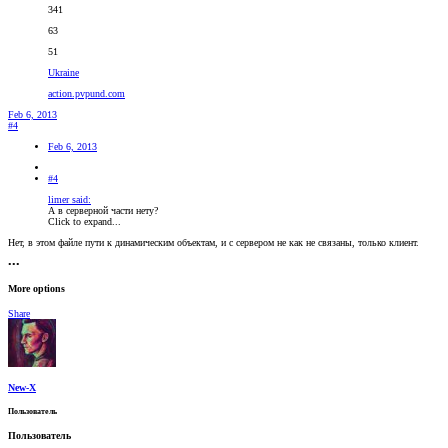
341
63
51
Ukraine
action.pvpund.com
Feb 6, 2013
#4
Feb 6, 2013
#4
limer said:
А в серверной части нету?
Click to expand...
Нет, в этом файле пути к динамическим объектам, и с сервером не как не связаны, только клиент.
•••
More options
Share
New-X
Пользователь
Пользователь