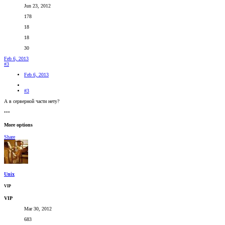
Jun 23, 2012
178
18
18
30
Feb 6, 2013
#3
Feb 6, 2013
#3
А в серверной части нету?
•••
More options
Share
Unix
VIP
VIP
Mar 30, 2012
683