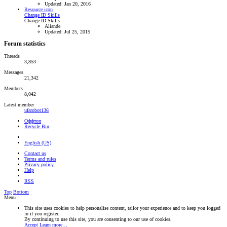
Updated:
Jan 20, 2016
Resource icon
Change ID Skills
Change ID Skills
Aliande
Updated:
Jul 25, 2015
Forum statistics
Threads
3,853
Messages
21,342
Members
8,042
Latest member
ufarobot136
Оффтоп
Recycle Bin
English (US)
Contact us
Terms and rules
Privacy policy
Help
RSS
Top
Bottom
Menu
This site uses cookies to help personalise content, tailor your experience and to keep you logged
in if you register.
By continuing to use this site, you are consenting to our use of cookies.
Accept
Learn more…