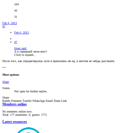
164
43
31
Feb 6, 2013
#7
Feb 6, 2013
#7
limer said:
А в серверной части нету?
Click to expand...
После того, как отредактируешь пути и присвоишь им ид, в нпсгене не забудь расстваить
•••
More options
Share
Status
Not open for further replies.
Share:
Reddit
Pinterest
Tumblr
WhatsApp
Email
Share
Link
Members online
No members online now.
Total: 177 (members: 0, guests: 177)
Latest resources