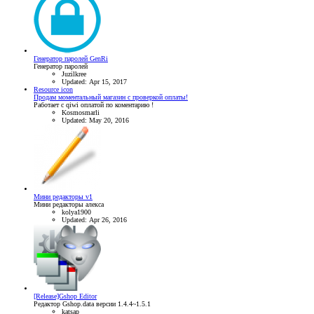
Генератор паролей GenRi
Генератор паролей
Juzilkree
Updated:
Apr 15, 2017
Resource icon
Продам моментальный магазин с проверкой оплаты!
Работает с qiwi оплатой по коментарию !
Kosmosmarli
Updated:
May 20, 2016
Мини редакторы v1
Мини редакторы алекса
kolya1900
Updated:
Apr 26, 2016
[Release]Gshop Editor
Редактор Gshop.data версии 1.4.4~1.5.1
katsap