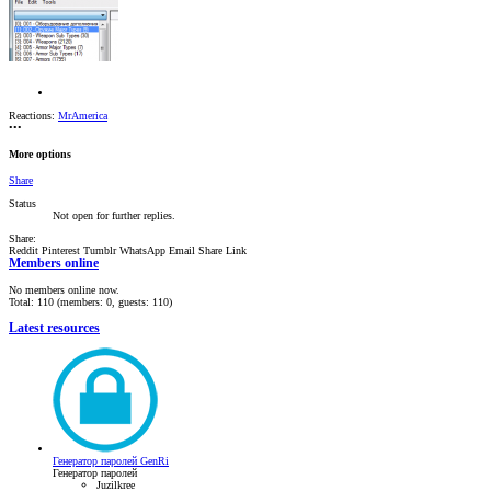
Reactions:
MrAmerica
•••
More options
Share
Status
Not open for further replies.
Share:
Reddit
Pinterest
Tumblr
WhatsApp
Email
Share
Link
Members online
No members online now.
Total: 110 (members: 0, guests: 110)
Latest resources
Генератор паролей GenRi
Генератор паролей
Juzilkree