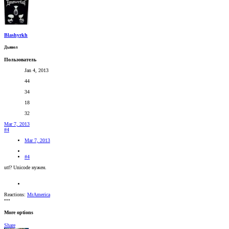
Blashyrkh
Дьявол
Пользователь
Jan 4, 2013
44
34
18
32
Mar 7, 2013
#4
Mar 7, 2013
#4
utf? Unicode нужен.
Reactions:
MrAmerica
•••
More options
Share