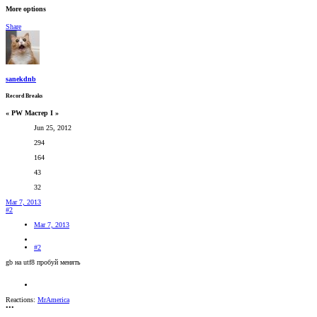
More options
Share
sanekdnb
Record Breaks
« PW Мастер I »
Jun 25, 2012
294
164
43
32
Mar 7, 2013
#2
Mar 7, 2013
#2
gb на utf8 пробуй менять
Reactions:
MrAmerica
•••