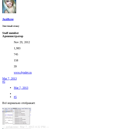
Juzilkree
Злостный отаку
Staff member
Администратор
Nov 29, 2012
1,983
745
158
39
www.dyndev.ru
Mar 7, 2013
#5
Mar 7, 2013
#5
Всё нормально отображает.
--- добавлено: Mar 7, 2013 4:32 PM ---