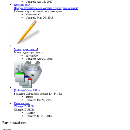
Updated:
Apr 15, 2017
Resource icon
Продам моментальный магазин с проверкой оплаты!
Работает с qiwi оплатой по коментарию !
Kosmosmarli
Updated:
May 20, 2016
Мини редакторы v1
Мини редакторы алекса
kolya1900
Updated:
Apr 26, 2016
[Release]Gshop Editor
Редактор Gshop.data версии 1.4.4~1.5.1
katsap
Updated:
Jan 20, 2016
Resource icon
Change ID Skills
Change ID Skills
Aliande
Updated:
Jul 25, 2015
Forum statistics
Threads