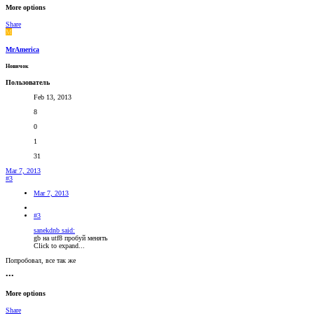
More options
Share
M
MrAmerica
Новичок
Пользователь
Feb 13, 2013
8
0
1
31
Mar 7, 2013
#3
Mar 7, 2013
#3
sanekdnb said:
gb на utf8 пробуй менять
Click to expand...
Попробовал, все так же
•••
More options
Share