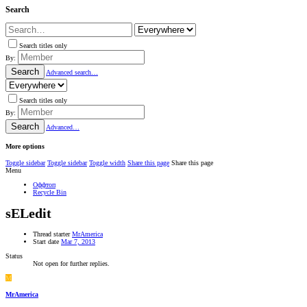
Search
Search titles only
By:
Search
Advanced search…
Search titles only
By:
Search
Advanced…
More options
Toggle sidebar
Toggle sidebar
Toggle width
Share this page
Share this page
Menu
Оффтоп
Recycle Bin
sELedit
Thread starter
MrAmerica
Start date
Mar 7, 2013
Status
Not open for further replies.
M
MrAmerica