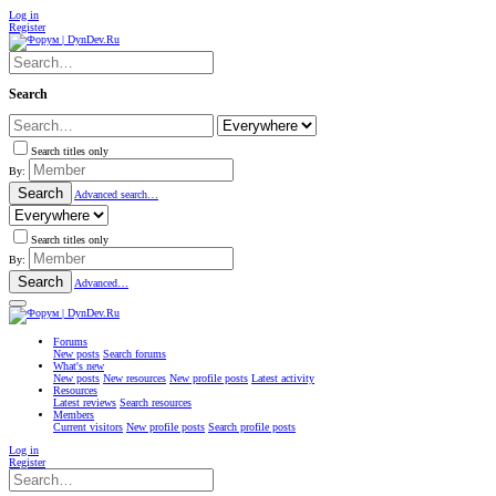
Log in
Register
Search
Search titles only
By:
Search
Advanced search…
Search titles only
By:
Search
Advanced…
Forums
New posts
Search forums
What's new
New posts
New resources
New profile posts
Latest activity
Resources
Latest reviews
Search resources
Members
Current visitors
New profile posts
Search profile posts
Log in
Register