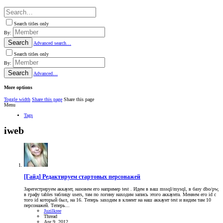
Search titles only
By:
Search
Advanced search…
Search titles only
By:
Search
Advanced…
More options
Toggle width
Share this page
Share this page
Menu
Tags
iweb
[Гайд] Редактируем стартовых персонажей
Зарегестрируем аккаунт, назовем его например test . Идем в ваш mssql/mysql, в базу dbo/pw,
в графу tables таблицу users, там по логину находим запись этого аккаунта. Меняем его id с
того id который был, на 16. Теперь заходим в клиент на наш аккаунт test и видим там 10
персонажей. Теперь...
Juzilkree
Thread
Apr 9, 2012