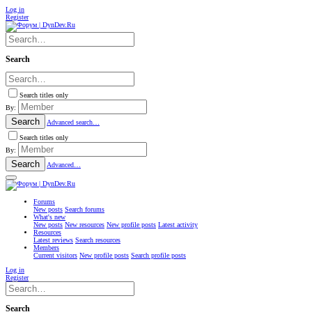
Log in
Register
Search
Search titles only
By:
Search
Advanced search…
Search titles only
By:
Search
Advanced…
Forums
New posts
Search forums
What's new
New posts
New resources
New profile posts
Latest activity
Resources
Latest reviews
Search resources
Members
Current visitors
New profile posts
Search profile posts
Log in
Register
Search