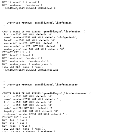
KEY `timeout` (`timeout`),

KEY `maxbonus` (`maxbonus`)

) ENGINE=MyISAM DEFAULT CHARSET=utf8;

-- --------------------------------------------------------

--

-- Структура таблицы `gamedbd2mysql_listfaction`

--

CREATE TABLE IF NOT EXISTS `gamedbd2mysql_listfaction` (

`fid` int(20) NOT NULL default '0',

`name` varchar(255) NOT NULL default 'cls0gender0',

`level` int(20) NOT NULL default '0',

`masterid` int(20) NOT NULL default '0',

`masterrole` int(20) NOT NULL default '1',

`member_size` int(20) NOT NULL default '0',

PRIMARY KEY (`fid`),

KEY `level` (`level`),

KEY `masterid` (`masterid`),

KEY `masterrole` (`masterrole`),

KEY `member_size` (`member_size`),

FULLTEXT KEY `name` (`name`)

) ENGINE=MyISAM DEFAULT CHARSET=cp1251;

-- --------------------------------------------------------

--

-- Структура таблицы `gamedbd2mysql_listfactionuser`

--

CREATE TABLE IF NOT EXISTS `gamedbd2mysql_listfactionuser` (

`rid` int(20) NOT NULL default '0',

`name` varchar(255) NOT NULL default '',

`fid` int(20) NOT NULL default '0',

`cls` int(20) NOT NULL default '0',

`role` int(20) NOT NULL default '1',

`loyalty` int(20) NOT NULL default '0',

`nickname` varchar(255) NOT NULL default '',

PRIMARY KEY (`rid`),

KEY `fid` (`fid`),

KEY `cls` (`cls`),

KEY `role` (`role`),

FULLTEXT KEY `name` (`name`),

FULLTEXT KEY `nickname` (`nickname`)
