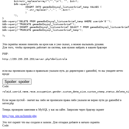
        $str=str_replace(array("\"","\n"), "", $str);

        $db->query("

                INSERT INTO gamedbd2mysql_listuserbrief_temp VALUES (

                '".str_replace(",","', '",$str)."'

                )

        ");

}

$db->query("DELETE FROM gamedbd2mysql_listuserbrief_temp WHERE userid='0'");

$db->query("TRUNCATE gamedbd2mysql_listuserbrief");

$db->query("INSERT gamedbd2mysql_listuserbrief SELECT * FROM gamedbd2mysql_listuserbrief
$db->query("TRUNCATE gamedbd2mysql_listuserbrief_temp");

?>
Эти скрипты можно повесить на крон как я уже сказал, а можно вызывать руками.
Для того, чтобы проверить работает ли система, вам нужно набрать в вашем браузере
PHP:
http://255.255.255.255/server.php?db=listrole
если вы прописали права и правильно указали путь до директории с gamedbd, то вы увидите нечто
вроде
Spoiler:
spoiler
Code:
roleid,userid,name,race,occupation,gender,custom_data_size,custom_stamp,status,delete_ti
Если экран пустой - значит вы либо не прописали права либо указали не верно пути до gamedbd в
server.php
Теперь проверим занесение в MySQL у вас на сайте. Запросим через браузер скрипт
http://you_site.ru/listrole.php
Это тот скрипт что вы создали и залили. Для отладки добавте в начало скрипта
Code: