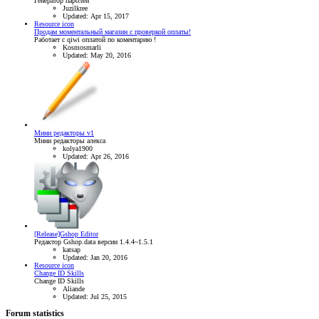
Генератор паролей
Juzilkree
Updated:
Apr 15, 2017
Resource icon
Продам моментальный магазин с проверкой оплаты!
Работает с qiwi оплатой по коментарию !
Kosmosmarli
Updated:
May 20, 2016
Мини редакторы v1
Мини редакторы алекса
kolya1900
Updated:
Apr 26, 2016
[Release]Gshop Editor
Редактор Gshop.data версии 1.4.4~1.5.1
katsap
Updated:
Jan 20, 2016
Resource icon
Change ID Skills
Change ID Skills
Aliande
Updated:
Jul 25, 2015
Forum statistics