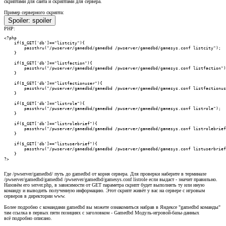
скриптами для сайта и скриптами для сервера.
Пример серверного скрипта:
Spoiler:
spoiler
PHP:
<?php

    if($_GET['db']=="listcity"){

        passthru("/pwserver/gamedbd/gamedbd /pwserver/gamedbd/gamesys.conf listcity");

    }

    if($_GET['db']=="listfaction"){

        passthru("/pwserver/gamedbd/gamedbd /pwserver/gamedbd/gamesys.conf listfaction")
    }

    if($_GET['db']=="listfactionuser"){

        passthru("/pwserver/gamedbd/gamedbd /pwserver/gamedbd/gamesys.conf listfactionus
    }

    if($_GET['db']=="listrole"){

        passthru("/pwserver/gamedbd/gamedbd /pwserver/gamedbd/gamesys.conf listrole");

    }

    if($_GET['db']=="listrolebrief"){

        passthru("/pwserver/gamedbd/gamedbd /pwserver/gamedbd/gamesys.conf listrolebrief
    }

    if($_GET['db']=="listuserbrief"){

        passthru("/pwserver/gamedbd/gamedbd /pwserver/gamedbd/gamesys.conf listuserbrief
    }

?>
Где /pwserver/gamedbd/ путь до gamedbd от корня сервера. Для проверки наберите в терминале
/pwserver/gamedbd/gamedbd /pwserver/gamedbd/gamesys.conf listrole если выдаст - значит правильно.
Назовём его server.php, в зависимости от GET параметра скрипт будет выполнять ту или иную
команду и выводить полученную информацию. Этот скрипт живёт у вас на сервере с игровым
серверов в директории www.
Более подробно с командами gamedbd вы можете ознакомиться набрав в Яндексе "gamedbd команды"
там ссылка в первых пяти позициях с заголовком - Gamedbd Модуль-игровой-базы-данных
всё подробно описано.