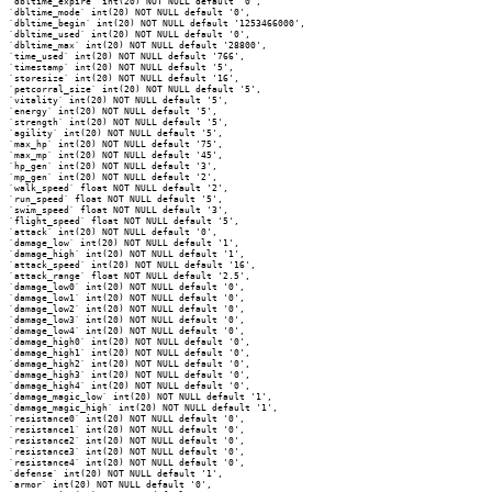
`dbltime_expire` int(20) NOT NULL default '0',

`dbltime_mode` int(20) NOT NULL default '0',

`dbltime_begin` int(20) NOT NULL default '1253466000',

`dbltime_used` int(20) NOT NULL default '0',

`dbltime_max` int(20) NOT NULL default '28800',

`time_used` int(20) NOT NULL default '766',

`timestamp` int(20) NOT NULL default '5',

`storesize` int(20) NOT NULL default '16',

`petcorral_size` int(20) NOT NULL default '5',

`vitality` int(20) NOT NULL default '5',

`energy` int(20) NOT NULL default '5',

`strength` int(20) NOT NULL default '5',

`agility` int(20) NOT NULL default '5',

`max_hp` int(20) NOT NULL default '75',

`max_mp` int(20) NOT NULL default '45',

`hp_gen` int(20) NOT NULL default '3',

`mp_gen` int(20) NOT NULL default '2',

`walk_speed` float NOT NULL default '2',

`run_speed` float NOT NULL default '5',

`swim_speed` float NOT NULL default '3',

`flight_speed` float NOT NULL default '5',

`attack` int(20) NOT NULL default '0',

`damage_low` int(20) NOT NULL default '1',

`damage_high` int(20) NOT NULL default '1',

`attack_speed` int(20) NOT NULL default '16',

`attack_range` float NOT NULL default '2.5',

`damage_low0` int(20) NOT NULL default '0',

`damage_low1` int(20) NOT NULL default '0',

`damage_low2` int(20) NOT NULL default '0',

`damage_low3` int(20) NOT NULL default '0',

`damage_low4` int(20) NOT NULL default '0',

`damage_high0` int(20) NOT NULL default '0',

`damage_high1` int(20) NOT NULL default '0',

`damage_high2` int(20) NOT NULL default '0',

`damage_high3` int(20) NOT NULL default '0',

`damage_high4` int(20) NOT NULL default '0',

`damage_magic_low` int(20) NOT NULL default '1',

`damage_magic_high` int(20) NOT NULL default '1',

`resistance0` int(20) NOT NULL default '0',

`resistance1` int(20) NOT NULL default '0',

`resistance2` int(20) NOT NULL default '0',

`resistance3` int(20) NOT NULL default '0',

`resistance4` int(20) NOT NULL default '0',

`defense` int(20) NOT NULL default '1',

`armor` int(20) NOT NULL default '0',
