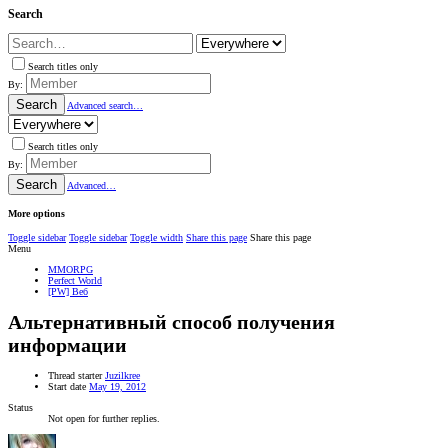
Search
Search titles only
By:
Search
Advanced search…
Search titles only
By:
Search
Advanced…
More options
Toggle sidebar
Toggle sidebar
Toggle width
Share this page
Share this page
Menu
MMORPG
Perfect World
[PW] Веб
Альтернативный способ получения
информации
Thread starter
Juzilkree
Start date
May 19, 2012
Status
Not open for further replies.