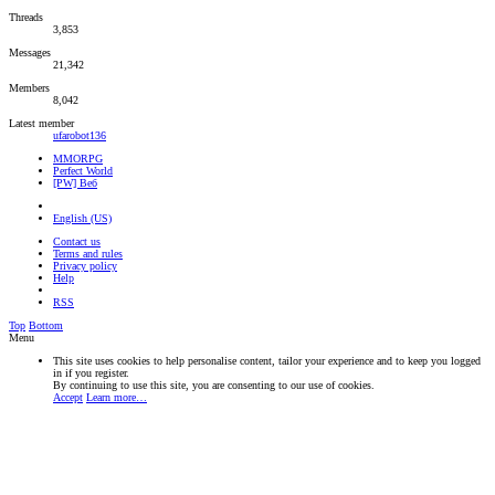
Threads
3,853
Messages
21,342
Members
8,042
Latest member
ufarobot136
MMORPG
Perfect World
[PW] Веб
English (US)
Contact us
Terms and rules
Privacy policy
Help
RSS
Top
Bottom
Menu
This site uses cookies to help personalise content, tailor your experience and to keep you logged
in if you register.
By continuing to use this site, you are consenting to our use of cookies.
Accept
Learn more…