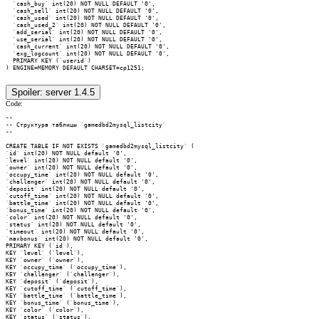
Spoiler:
server 1.4.5
Code:
--

-- Структура таблицы `gamedbd2mysql_listcity`

--

CREATE TABLE IF NOT EXISTS `gamedbd2mysql_listcity` (

`id` int(20) NOT NULL default '0',

`level` int(20) NOT NULL default '0',

`owner` int(20) NOT NULL default '0',

`occupy_time` int(20) NOT NULL default '0',

`challenger` int(20) NOT NULL default '0',

`deposit` int(20) NOT NULL default '0',

`cutoff_time` int(20) NOT NULL default '0',

`battle_time` int(20) NOT NULL default '0',

`bonus_time` int(20) NOT NULL default '0',

`color` int(20) NOT NULL default '0',

`status` int(20) NOT NULL default '0',

`timeout` int(20) NOT NULL default '0',

`maxbonus` int(20) NOT NULL default '0',

PRIMARY KEY (`id`),

KEY `level` (`level`),

KEY `owner` (`owner`),

KEY `occupy_time` (`occupy_time`),

KEY `challenger` (`challenger`),

KEY `deposit` (`deposit`),

KEY `cutoff_time` (`cutoff_time`),

KEY `battle_time` (`battle_time`),

KEY `bonus_time` (`bonus_time`),

KEY `color` (`color`),

KEY `status` (`status`),
