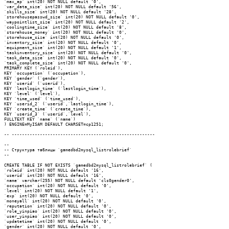
`max_ap` int(20) NOT NULL default '0',

`var_data_size` int(20) NOT NULL default '56',

`skills_size` int(20) NOT NULL default '28',

`storehousepasswd_size` int(20) NOT NULL default '0',

`waypointlist_size` int(20) NOT NULL default '2',

`coolingtime_size` int(20) NOT NULL default '8',

`storehouse_money` int(20) NOT NULL default '0',

`storehouse_size` int(20) NOT NULL default '0',

`inventory_size` int(20) NOT NULL default '0',

`equipment_size` int(20) NOT NULL default '1',

`taskinventory_size` int(20) NOT NULL default '0',

`task_data_size` int(20) NOT NULL default '0',

`task_complete_size` int(20) NOT NULL default '0',

PRIMARY KEY (`roleid`),

KEY `occupation` (`occupation`),

KEY `gender` (`gender`),

KEY `userid` (`userid`),

KEY `lastlogin_time` (`lastlogin_time`),

KEY `level` (`level`),

KEY `time_used` (`time_used`),

KEY `userid_2` (`userid`,`lastlogin_time`),

KEY `create_time` (`create_time`),

KEY `userid_3` (`userid`,`level`),

FULLTEXT KEY `name` (`name`)

) ENGINE=MyISAM DEFAULT CHARSET=cp1251;

-- --------------------------------------------------------

--

-- Структура таблицы `gamedbd2mysql_listrolebrief`

--

CREATE TABLE IF NOT EXISTS `gamedbd2mysql_listrolebrief` (

`roleid` int(20) NOT NULL default '16',

`userid` int(20) NOT NULL default '16',

`name` varchar(255) NOT NULL default 'cls0gender0',

`occupation` int(20) NOT NULL default '0',

`level` int(20) NOT NULL default '1',

`exp` int(20) NOT NULL default '0',

`moneyall` int(20) NOT NULL default '0',

`reputation` int(20) NOT NULL default '0',

`role_yinpiao` int(20) NOT NULL default '0',

`user_yinpiao` int(20) NOT NULL default '0',

`updatetime` int(20) NOT NULL default '0',

`gender` int(20) NOT NULL default '0',
