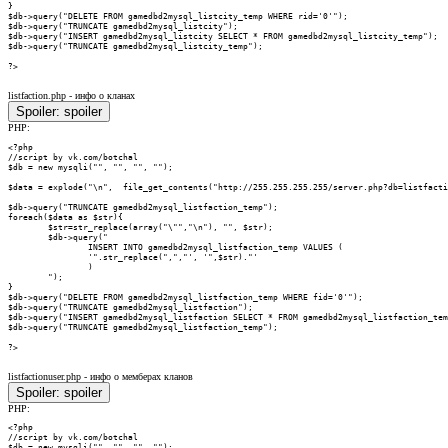
}

$db->query("DELETE FROM gamedbd2mysql_listcity_temp WHERE rid='0'");

$db->query("TRUNCATE gamedbd2mysql_listcity");

$db->query("INSERT gamedbd2mysql_listcity SELECT * FROM gamedbd2mysql_listcity_temp");

$db->query("TRUNCATE gamedbd2mysql_listcity_temp");

?>
listfaction.php - инфо о кланах
Spoiler:
spoiler
PHP:
<?php

//script by vk.com/botchal

$db = new mysqli("", "", "", "");

$data = explode("\n",  file_get_contents("http://255.255.255.255/server.php?db=listfacti
$db->query("TRUNCATE gamedbd2mysql_listfaction_temp");

foreach($data as $str){

        $str=str_replace(array("\"","\n"), "", $str);

        $db->query("

                INSERT INTO gamedbd2mysql_listfaction_temp VALUES (

                '".str_replace(",","', '",$str)."'

                )

        ");

}

$db->query("DELETE FROM gamedbd2mysql_listfaction_temp WHERE fid='0'");

$db->query("TRUNCATE gamedbd2mysql_listfaction");

$db->query("INSERT gamedbd2mysql_listfaction SELECT * FROM gamedbd2mysql_listfaction_tem
$db->query("TRUNCATE gamedbd2mysql_listfaction_temp");

?>
listfactionuser.php - инфо о мемберах кланов
Spoiler:
spoiler
PHP:
<?php

//script by vk.com/botchal

$db = new mysqli("", "", "", "");
