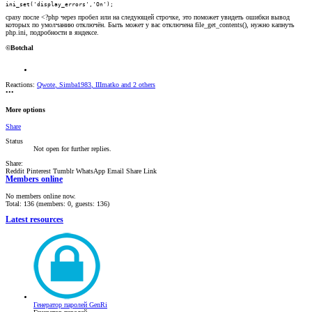
ini_set('display_errors','On');
сразу после <?php через пробел или на следующей строчке, это поможет увидеть ошибки вывод
которых по умолчанию отключён. Быть может у вас отключена file_get_contents(), нужно капнуть
php.ini, подробности в яндексе.
©Botchal
Reactions:
Qwote
,
Simba1983
,
IIImatko
and 2 others
•••
More options
Share
Status
Not open for further replies.
Share:
Reddit
Pinterest
Tumblr
WhatsApp
Email
Share
Link
Members online
No members online now.
Total: 136 (members: 0, guests: 136)
Latest resources
Генератор паролей GenRi