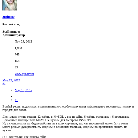
Juzilkree
Злостный отаку
Staff member
Администратор
Nov 29, 2012
1,983
745
158
39
www.dyndev.ru
May 19, 2012
#1
May 19, 2012
#1
Botchal решил поделиться альтернативным способом получения информации о персонажах, кланах и
городах для топов.
Для начала нужно создать 12 таблиц в MySQL у вас на сайте. 6 таблиц основных и 6 временных.
Временные таблицы типа MEMORY нужны для быстрого INSERT'a.
Ну а с основными вы будете работать из ваших скриптов, так как персонажей может быть очень
много рекомендую расставить индексы в основных таблицах, индексы во временных ставить не
нужно.
SQL код таблиц для вашего сайта.