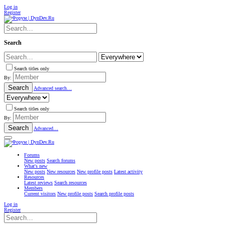
Log in
Register
Search
Search titles only
By:
Search
Advanced search…
Search titles only
By:
Search
Advanced…
Forums
New posts
Search forums
What's new
New posts
New resources
New profile posts
Latest activity
Resources
Latest reviews
Search resources
Members
Current visitors
New profile posts
Search profile posts
Log in
Register