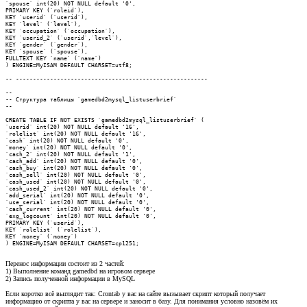
`spouse` int(20) NOT NULL default '0',

PRIMARY KEY (`roleid`),

KEY `userid` (`userid`),

KEY `level` (`level`),

KEY `occupation` (`occupation`),

KEY `userid_2` (`userid`,`level`),

KEY `gender` (`gender`),

KEY `spouse` (`spouse`),

FULLTEXT KEY `name` (`name`)

) ENGINE=MyISAM DEFAULT CHARSET=utf8;

-- --------------------------------------------------------

--

-- Структура таблицы `gamedbd2mysql_listuserbrief`

--

CREATE TABLE IF NOT EXISTS `gamedbd2mysql_listuserbrief` (

`userid` int(20) NOT NULL default '16',

`rolelist` int(20) NOT NULL default '16',

`cash` int(20) NOT NULL default '0',

`money` int(20) NOT NULL default '0',

`cash_2` int(20) NOT NULL default '1',

`cash_add` int(20) NOT NULL default '0',

`cash_buy` int(20) NOT NULL default '0',

`cash_sell` int(20) NOT NULL default '0',

`cash_used` int(20) NOT NULL default '0',

`cash_used_2` int(20) NOT NULL default '0',

`add_serial` int(20) NOT NULL default '0',

`use_serial` int(20) NOT NULL default '0',

`cash_current` int(20) NOT NULL default '0',

`exg_logcount` int(20) NOT NULL default '0',

PRIMARY KEY (`userid`),

KEY `rolelist` (`rolelist`),

KEY `money` (`money`)

) ENGINE=MyISAM DEFAULT CHARSET=cp1251;
Перенос информации состоит из 2 частей:
1) Выполнение команд gamedbd на игровом сервере
2) Запись полученной информации в MySQL
Если коротко всё выглядит так: Crontab у вас на сайте вызывает скрипт который получает
информацию от скрипта у вас на сервере и заносит в базу. Для понимания условно назовём их