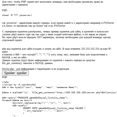
Для того, чтобы PHP скрипт мог выполнять команды, вам необходимо прописать права на
директорию с сервером
PHP:
chmod -R 777 /pwserver/
где /pwserver/ - директория вашего сервера. если сервер живёт в 2 директориях например в PWServer
и в home, то прописать как на /home/ так и на /PWServer/
С серверным скриптом разобрались, теперь пример скриптов для сайта, в кронтабе я использую
утилиту php5 вместо wget так как wget у меня создаёт побочные файлы, и это никак не убрать.
Но через php5 нельзя передать GET параметры, поэтому необходимо для каждой команды сделать
отдельный скрипт.
php код скриптов для сайта (создать и залить на сайт). В коде изменить 255.255.255.255 на ваш IP-
адрес
и вписать в $db = new mysqli("", "", "", ""); хост, юзер, пасс, название базы для подключения к
MySQL у вас на сайте.
Данные скрипты будут брать информацию от скриптов с вашего сервера по средству
file_get_contents(), заносить в MySQL данные.
listcity.php - для информации о территориях и их владельцах
Spoiler:
spoiler
PHP:
<?php

//script by vk.com/botchal

$db = new mysqli("хост", "юзер", "пасс", "название базы");

$data = explode("\n",  file_get_contents("http://255.255.255.255/server.php?db=listcity"
$db->query("TRUNCATE gamedbd2mysql_listcity_temp");

foreach($data as $str){

        $str=str_replace(array("\"","\n"), "", $str);

        $db->query("

                INSERT INTO gamedbd2mysql_listcity_temp VALUES (

                '".str_replace(",","', '",$str)."'

                )

        ");
