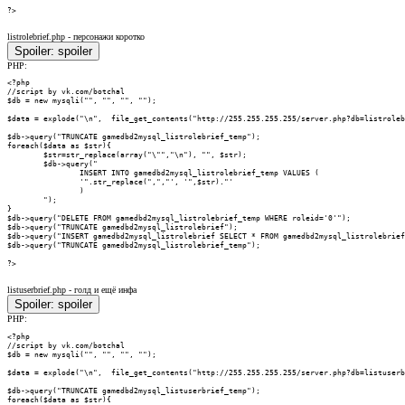
?>
listrolebrief.php - персонажи коротко
Spoiler:
spoiler
PHP:
<?php

//script by vk.com/botchal

$db = new mysqli("", "", "", "");

$data = explode("\n",  file_get_contents("http://255.255.255.255/server.php?db=listroleb
$db->query("TRUNCATE gamedbd2mysql_listrolebrief_temp");

foreach($data as $str){

        $str=str_replace(array("\"","\n"), "", $str);

        $db->query("

                INSERT INTO gamedbd2mysql_listrolebrief_temp VALUES (

                '".str_replace(",","', '",$str)."'

                )

        ");

}

$db->query("DELETE FROM gamedbd2mysql_listrolebrief_temp WHERE roleid='0'");

$db->query("TRUNCATE gamedbd2mysql_listrolebrief");

$db->query("INSERT gamedbd2mysql_listrolebrief SELECT * FROM gamedbd2mysql_listrolebrief
$db->query("TRUNCATE gamedbd2mysql_listrolebrief_temp");

?>
listuserbrief.php - голд и ещё инфа
Spoiler:
spoiler
PHP:
<?php

//script by vk.com/botchal

$db = new mysqli("", "", "", "");

$data = explode("\n",  file_get_contents("http://255.255.255.255/server.php?db=listuserb
$db->query("TRUNCATE gamedbd2mysql_listuserbrief_temp");

foreach($data as $str){
