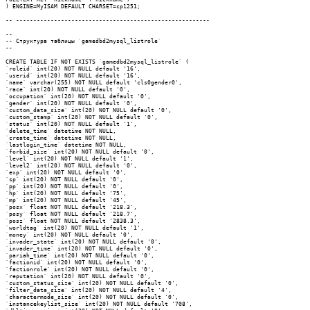
) ENGINE=MyISAM DEFAULT CHARSET=cp1251;

-- --------------------------------------------------------

--

-- Структура таблицы `gamedbd2mysql_listrole`

--

CREATE TABLE IF NOT EXISTS `gamedbd2mysql_listrole` (

`roleid` int(20) NOT NULL default '16',

`userid` int(20) NOT NULL default '16',

`name` varchar(255) NOT NULL default 'cls0gender0',

`race` int(20) NOT NULL default '0',

`occupation` int(20) NOT NULL default '0',

`gender` int(20) NOT NULL default '0',

`custom_data_size` int(20) NOT NULL default '0',

`custom_stamp` int(20) NOT NULL default '0',

`status` int(20) NOT NULL default '1',

`delete_time` datetime NOT NULL,

`create_time` datetime NOT NULL,

`lastlogin_time` datetime NOT NULL,

`forbid_size` int(20) NOT NULL default '0',

`level` int(20) NOT NULL default '1',

`level2` int(20) NOT NULL default '0',

`exp` int(20) NOT NULL default '0',

`sp` int(20) NOT NULL default '0',

`pp` int(20) NOT NULL default '0',

`hp` int(20) NOT NULL default '75',

`mp` int(20) NOT NULL default '45',

`posx` float NOT NULL default '218.3',

`posy` float NOT NULL default '218.7',

`posz` float NOT NULL default '2838.3',

`worldtag` int(20) NOT NULL default '1',

`money` int(20) NOT NULL default '0',

`invader_state` int(20) NOT NULL default '0',

`invader_time` int(20) NOT NULL default '0',

`pariah_time` int(20) NOT NULL default '0',

`factionid` int(20) NOT NULL default '0',

`factionrole` int(20) NOT NULL default '0',

`reputation` int(20) NOT NULL default '0',

`custom_status_size` int(20) NOT NULL default '0',

`filter_data_size` int(20) NOT NULL default '4',

`charactermode_size` int(20) NOT NULL default '0',

`instancekeylist_size` int(20) NOT NULL default '708',
