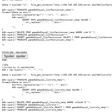
$data = explode("\n",  file_get_contents("http://255.255.255.255/server.php?db=listfacti
$db->query("TRUNCATE gamedbd2mysql_listfactionuser_temp");

foreach($data as $str){

        $str=str_replace(array("\"","\n"), "", $str);

        $db->query("

                INSERT INTO gamedbd2mysql_listfactionuser_temp VALUES (

                '".str_replace(",","', '",$str)."'

                )

        ");

}

$db->query("DELETE FROM gamedbd2mysql_listfactionuser_temp WHERE rid='0'");

$db->query("TRUNCATE gamedbd2mysql_listfactionuser");

$db->query("INSERT gamedbd2mysql_listfactionuser SELECT * FROM gamedbd2mysql_listfaction
$db->query("TRUNCATE gamedbd2mysql_listfactionuser_temp");

?>
listrole.php - персонажи
Spoiler:
spoiler
PHP:
<?php

//script by vk.com/botchal

$db = new mysqli("", "", "", "");

$data = explode("\n",  file_get_contents("http://255.255.255.255/server.php?db=listrole"
$db->query("TRUNCATE gamedbd2mysql_listrole_temp");

foreach($data as $str){

        $str=str_replace(array("\"","\n"), "", $str);

        $db->query("

                INSERT INTO gamedbd2mysql_listrole_temp VALUES (

                '".str_replace(",","', '",$str)."'

                )

        ");

}

$db->query("DELETE FROM gamedbd2mysql_listrole_temp WHERE roleid='0'");

$db->query("TRUNCATE gamedbd2mysql_listrole");

$db->query("INSERT gamedbd2mysql_listrole SELECT * FROM gamedbd2mysql_listrole_temp");

$db->query("TRUNCATE gamedbd2mysql_listrole_temp");
