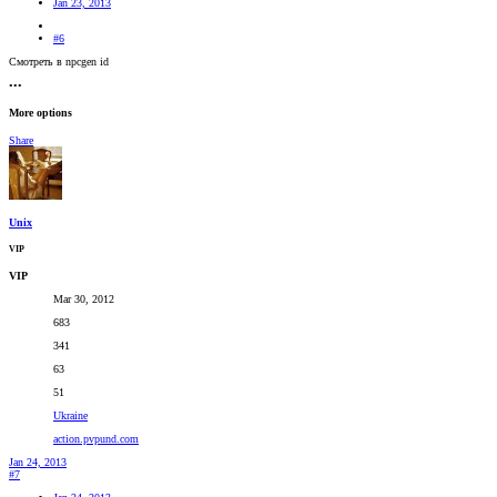
Jan 23, 2013
#6
Смотреть в npcgen id
•••
More options
Share
Unix
VIP
VIP
Mar 30, 2012
683
341
63
51
Ukraine
action.pvpund.com
Jan 24, 2013
#7