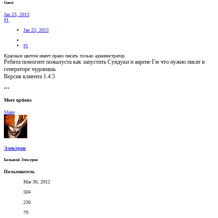
Guest
Jan 23, 2013
#1
Jan 23, 2013
#1
Красным цветом имеет право писать только администратор
Ребята помогите пожалуста как запустить Сундуки н аарене Гм что нужно писат в
генераторе чудовишь
Версия клиента 1.4.5
•••
More options
Share
Электрон
Большой Электрон
Пользователь
Mar 30, 2012
504
230
79