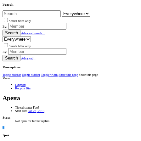
Search
Search titles only
By:
Search
Advanced search…
Search titles only
By:
Search
Advanced…
More options
Toggle sidebar
Toggle sidebar
Toggle width
Share this page
Share this page
Menu
Оффтоп
Recycle Bin
Арена
Thread starter
Грей
Start date
Jan 23, 2013
Status
Not open for further replies.
Г
Грей