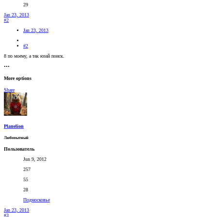
29
Jan 23, 2013
#2
Jan 23, 2013
#2
8 по моему, а так юзай поиск.
•••
More options
Share
Planelion
Любопытный
Пользователь
Jun 9, 2012
257
55
28
Подмосковье
Jan 23, 2013
#3