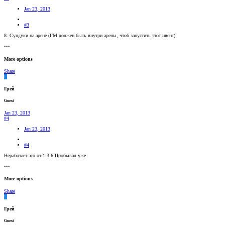
Jan 23, 2013
#3
8. Сундуки на арене (ГМ должен быть внутри арены, чтоб запустить этот ивент)
•••
More options
Share
Г
Грей
Guest
Jan 23, 2013
#4
Jan 23, 2013
#4
Неработает это от 1.3.6 Пробывал уже
•••
More options
Share
Г
Грей
Guest