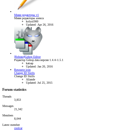
Мини редакторы v1
Мини редакторы алекса
kolya1900
Updated:
Apr 26, 2016
[Release]Gshop Editor
Редактор Gshop.data версии 1.4.4~1.5.1
katsap
Updated:
Jan 20, 2016
Resource icon
Change ID Skills
Change ID Skills
Aliande
Updated:
Jul 25, 2015
Forum statistics
Threads
3,853
Messages
21,342
Members
8,044
Latest member
coolcar