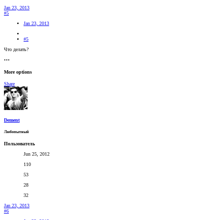
Jan 23, 2013
#5
Jan 23, 2013
#5
Что делать?
•••
More options
Share
Dement
Любопытный
Пользователь
Jun 25, 2012
110
53
28
32
Jan 23, 2013
#6