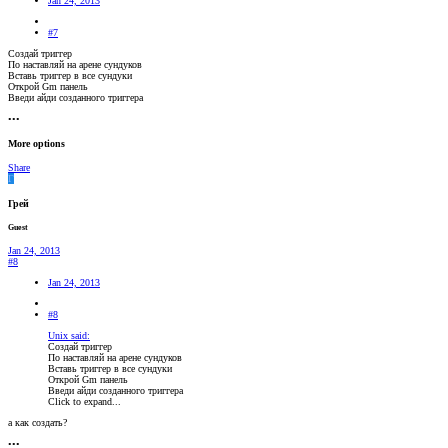
Jan 24, 2013
#7
Создай триггер
По наставляй на арене сундуков
Вставь триггер в все сундуки
Открой Gm панель
Введи айди созданного триггера
•••
More options
Share
Г
Грей
Guest
Jan 24, 2013
#8
Jan 24, 2013
#8
Unix said:
Создай триггер
По наставляй на арене сундуков
Вставь триггер в все сундуки
Открой Gm панель
Введи айди созданного триггера
Click to expand...
а как создать?
•••