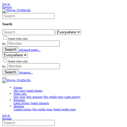
Log in
Register
Search
Search titles only
By:
Search
Advanced search…
Search titles only
By:
Search
Advanced…
Forums
New posts
Search forums
What's new
New posts
New resources
New profile posts
Latest activity
Resources
Latest reviews
Search resources
Members
Current visitors
New profile posts
Search profile posts
Log in
Register