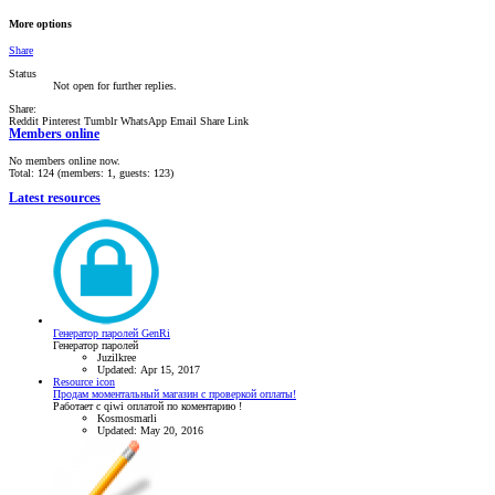
More options
Share
Status
Not open for further replies.
Share:
Reddit
Pinterest
Tumblr
WhatsApp
Email
Share
Link
Members online
No members online now.
Total: 124 (members: 1, guests: 123)
Latest resources
Генератор паролей GenRi
Генератор паролей
Juzilkree
Updated:
Apr 15, 2017
Resource icon
Продам моментальный магазин с проверкой оплаты!
Работает с qiwi оплатой по коментарию !
Kosmosmarli
Updated:
May 20, 2016