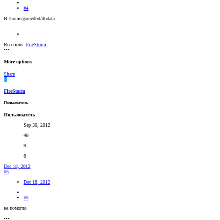
#4
В /home/gamedbd/dbdata
Reactions:
FireStorm
•••
More options
Share
F
FireStorm
Пользователь
Пользователь
Sep 30, 2012
46
9
8
Dec 18, 2012
#5
Dec 18, 2012
#5
не помогло
•••