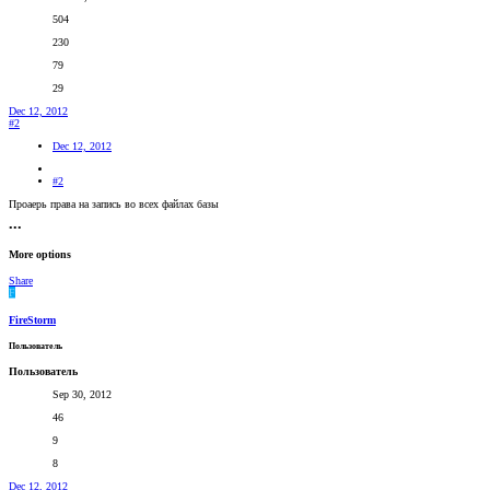
504
230
79
29
Dec 12, 2012
#2
Dec 12, 2012
#2
Проаерь права на запись во всех файлах базы
•••
More options
Share
F
FireStorm
Пользователь
Пользователь
Sep 30, 2012
46
9
8
Dec 12, 2012