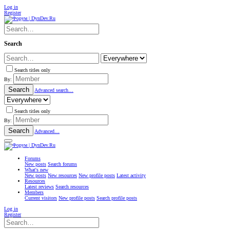
Log in
Register
Search
Search titles only
By:
Search
Advanced search…
Search titles only
By:
Search
Advanced…
Forums
New posts
Search forums
What's new
New posts
New resources
New profile posts
Latest activity
Resources
Latest reviews
Search resources
Members
Current visitors
New profile posts
Search profile posts
Log in
Register