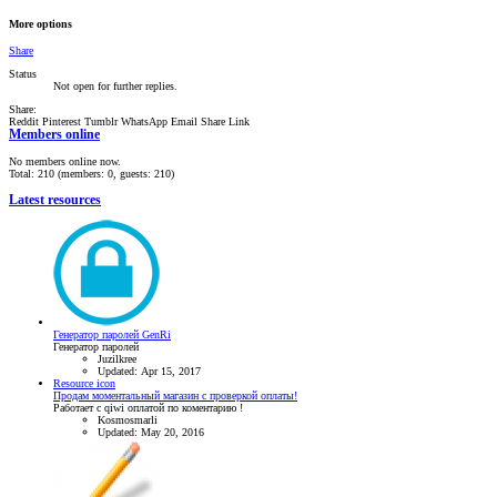
More options
Share
Status
Not open for further replies.
Share:
Reddit
Pinterest
Tumblr
WhatsApp
Email
Share
Link
Members online
No members online now.
Total: 210 (members: 0, guests: 210)
Latest resources
Генератор паролей GenRi
Генератор паролей
Juzilkree
Updated:
Apr 15, 2017
Resource icon
Продам моментальный магазин с проверкой оплаты!
Работает с qiwi оплатой по коментарию !
Kosmosmarli
Updated:
May 20, 2016