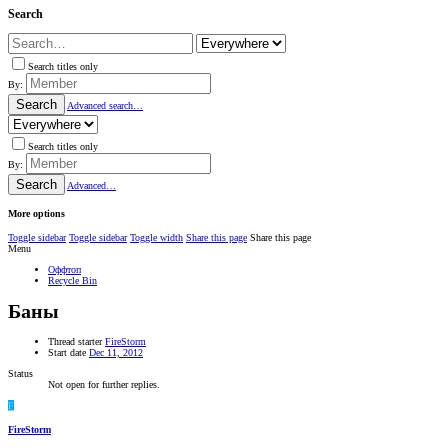
Search
Search titles only
By:
Search
Advanced search…
Search titles only
By:
Search
Advanced…
More options
Toggle sidebar
Toggle sidebar
Toggle width
Share this page
Share this page
Menu
Оффтоп
Recycle Bin
Баны
Thread starter
FireStorm
Start date
Dec 11, 2012
Status
Not open for further replies.
F
FireStorm