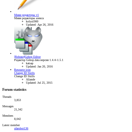
Мини редакторы v1
Мини редакторы алекса
kolya1900
Updated:
Apr 26, 2016
[Release]Gshop Editor
Редактор Gshop.data версии 1.4.4~1.5.1
katsap
Updated:
Jan 20, 2016
Resource icon
Change ID Skills
Change ID Skills
Aliande
Updated:
Jul 25, 2015
Forum statistics
Threads
3,853
Messages
21,342
Members
8,042
Latest member
ufarobot136