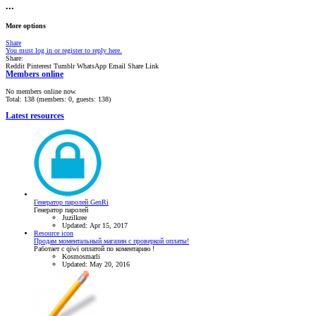
•••
More options
Share
You must log in or register to reply here.
Share:
Reddit
Pinterest
Tumblr
WhatsApp
Email
Share
Link
Members online
No members online now.
Total: 138 (members: 0, guests: 138)
Latest resources
Генератор паролей GenRi
Генератор паролей
Juzilkree
Updated:
Apr 15, 2017
Resource icon
Продам моментальный магазин с проверкой оплаты!
Работает с qiwi оплатой по коментарию !
Kosmosmarli
Updated:
May 20, 2016