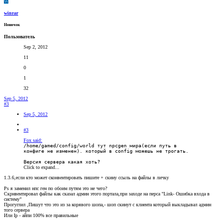
W
winrar
Новичок
Пользователь
Sep 2, 2012
11
0
1
32
Sep 5, 2012
#3
Sep 5, 2012
#3
Fox said:
/home/gamed/config/world тут npcgen мира(если путь в
конфиге не изменен). который в config можешь не трогать.
Версия сервера какая хоть?
Click to expand...
1.3.6,если кто может сконвентировать пишите + скину ссыль на файлы в личку
Ps я заменил нпс ген по обоим путям это не чего?
Скрнвентировал файлы как сказал админ этого портала,при заходе на перса "Link- Ошибка входа в
систему"
Прогуглил ,Пишут что это из за корявого шопа,- шоп скинут с клиента который выкладывал админ
того сервера
Или Ip - айпи 100% все правильные