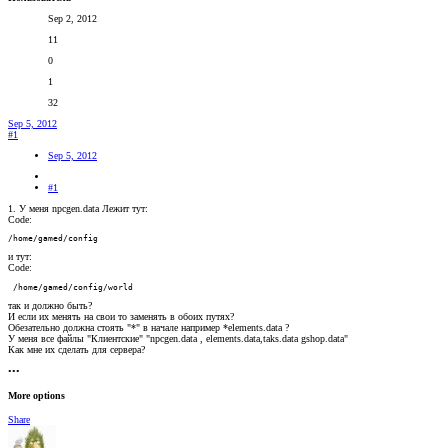
Sep 2, 2012
11
0
1
32
Sep 5, 2012
#1
Sep 5, 2012
#1
1. У меня npcgen.data Лежит тут:
Code:
/home/gamed/config
и тут:
Code:
 /home/gamed/config/world
так и должно быть?
И если их менять на свои то заменять в обоих путях?
Обезательно должна стоять "*" в начале например *elements.data ?
У меня все файлы "Клиентские" "npcgen.data , elements.data,taks.data gshop.data"
Как мне их сделать для сервера?
•••
More options
Share