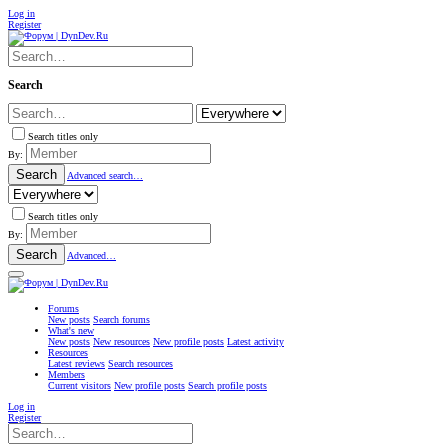
Log in
Register
Search
Search titles only
By:
Search
Advanced search…
Search titles only
By:
Search
Advanced…
Forums
New posts
Search forums
What's new
New posts
New resources
New profile posts
Latest activity
Resources
Latest reviews
Search resources
Members
Current visitors
New profile posts
Search profile posts
Log in
Register