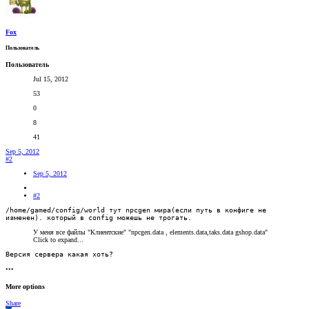
Fox
Пользователь
Пользователь
Jul 15, 2012
53
0
8
41
Sep 5, 2012
#2
Sep 5, 2012
#2
/home/gamed/config/world тут npcgen мира(если путь в конфиге не
изменен). который в config можешь не трогать.
У меня все файлы "Клиентские" "npcgen.data , elements.data,taks.data gshop.data"
Click to expand...
Версия сервера какая хоть?
•••
More options
Share