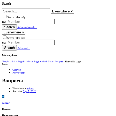
Search
Search titles only
By:
Search
Advanced search…
Search titles only
By:
Search
Advanced…
More options
Toggle sidebar
Toggle sidebar
Toggle width
Share this page
Share this page
Menu
Оффтоп
Recycle Bin
Вопросы
Thread starter
winrar
Start date
Sep 5, 2012
W
winrar
Новичок
Пользователь