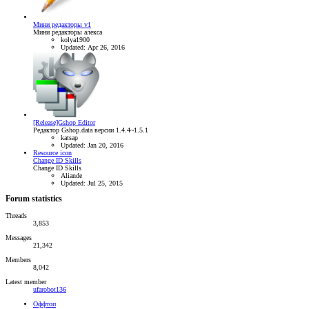
Мини редакторы v1
Мини редакторы алекса
kolya1900
Updated:
Apr 26, 2016
[Release]Gshop Editor
Редактор Gshop.data версии 1.4.4~1.5.1
katsap
Updated:
Jan 20, 2016
Resource icon
Change ID Skills
Change ID Skills
Aliande
Updated:
Jul 25, 2015
Forum statistics
Threads
3,853
Messages
21,342
Members
8,042
Latest member
ufarobot136
Оффтоп