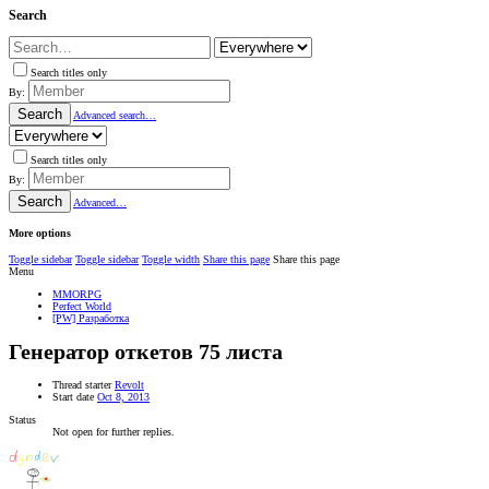
Search
Search titles only
By:
Search
Advanced search…
Search titles only
By:
Search
Advanced…
More options
Toggle sidebar
Toggle sidebar
Toggle width
Share this page
Share this page
Menu
MMORPG
Perfect World
[PW] Разработка
Генератор откетов 75 листа
Thread starter
Revolt
Start date
Oct 8, 2013
Status
Not open for further replies.