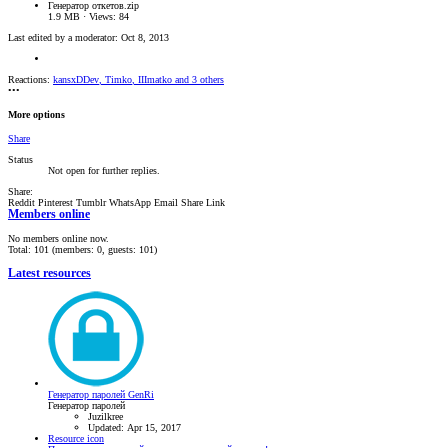
Генератор откетов.zip
1.9 MB · Views: 84
Last edited by a moderator:
Oct 8, 2013
Reactions:
kansxDDev
,
Timko
,
IIImatko
and 3 others
•••
More options
Share
Status
Not open for further replies.
Share:
Reddit
Pinterest
Tumblr
WhatsApp
Email
Share
Link
Members online
No members online now.
Total: 101 (members: 0, guests: 101)
Latest resources
Генератор паролей GenRi
Генератор паролей
Juzilkree
Updated:
Apr 15, 2017
Resource icon