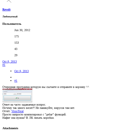
Revolt
Любопытный
Пользователь
Jun 30, 2012
175
153
43
29
Oct 8, 2013
#1
Oct 8, 2013
#1
Очередная программа которую вы скачаете и отправите в корзину ^^
Ответ на часто задаваемые вопрос.
Почему так много весит?! Не паникуйте, вирусов там нет.
Отчёт:
VirusTotal
Просто напросто компилировал с "дебаг" функций.
Нафиг она нужна? В ЛК пихать коробки.
Attachments