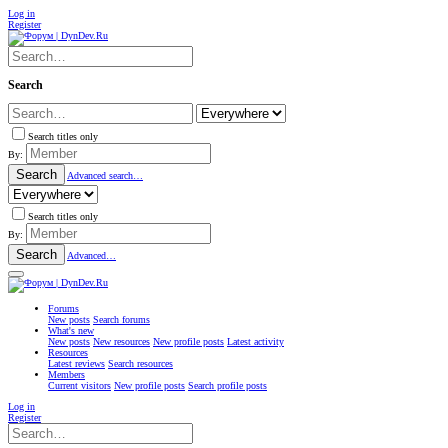
Log in
Register
Search
Search titles only
By:
Search
Advanced search…
Search titles only
By:
Search
Advanced…
Forums
New posts
Search forums
What's new
New posts
New resources
New profile posts
Latest activity
Resources
Latest reviews
Search resources
Members
Current visitors
New profile posts
Search profile posts
Log in
Register