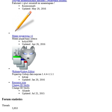
Продам моментальный магазин с проверкой оплаты!
Работает с qiwi оплатой по коментарию !
Kosmosmarli
Updated:
May 20, 2016
Мини редакторы v1
Мини редакторы алекса
kolya1900
Updated:
Apr 26, 2016
[Release]Gshop Editor
Редактор Gshop.data версии 1.4.4~1.5.1
katsap
Updated:
Jan 20, 2016
Resource icon
Change ID Skills
Change ID Skills
Aliande
Updated:
Jul 25, 2015
Forum statistics
Threads
3,853