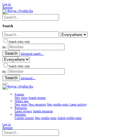
Log in
Register
Search
Search titles only
By:
Search
Advanced search…
Search titles only
By:
Search
Advanced…
Forums
New posts
Search forums
What's new
New posts
New resources
New profile posts
Latest activity
Resources
Latest reviews
Search resources
Members
Current visitors
New profile posts
Search profile posts
Log in
Register