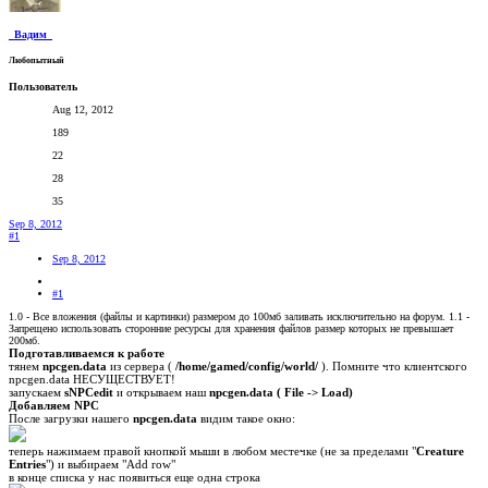
_Вадим_
Любопытный
Пользователь
Aug 12, 2012
189
22
28
35
Sep 8, 2012
#1
Sep 8, 2012
#1
1.0 - Все вложения (файлы и картинки) размером до 100мб заливать исключительно на форум. 1.1 -
Запрещено использовать сторонние ресурсы для хранения файлов размер которых не превышает
200мб.
Подготавливаемся к работе
тянем
npcgen.data
из сервера (
/home/gamed/config/world/
). Помните что клиентского
npcgen.data НЕСУЩЕСТВУЕТ!
запускаем
sNPCedit
и открываем наш
npcgen.data
( File -> Load)
Добавляем NPC
После загрузки нашего
npcgen.data
видим такое окно:
теперь нажимаем правой кнопкой мыши в любом местечке (не за пределами "
Creature
Entries
") и выбираем "Add row"
в конце списка у нас появиться еще одна строка