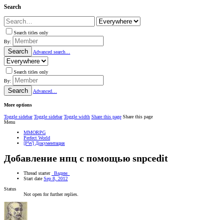
Search
Search titles only
By:
Search
Advanced search…
Search titles only
By:
Search
Advanced…
More options
Toggle sidebar
Toggle sidebar
Toggle width
Share this page
Share this page
Menu
MMORPG
Perfect World
[PW] Документация
Добавление нпц с помощью snpcedit
Thread starter
_Вадим_
Start date
Sep 8, 2012
Status
Not open for further replies.