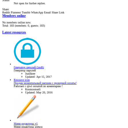
Status
Not open for further replies.
Share:
Reddit
Pinterest
Tumblr
WhatsApp
Email
Share
Link
Members online
No members online now.
Total: 183 (members: 0, guests: 183)
Latest resources
Генератор паролей GenRi
Генератор паролей
Juzilkree
Updated:
Apr 15, 2017
Resource icon
Продам моментальный магазин с проверкой оплаты!
Работает с qiwi оплатой по коментарию !
Kosmosmarli
Updated:
May 20, 2016
Мини редакторы v1
Мини редакторы алекса