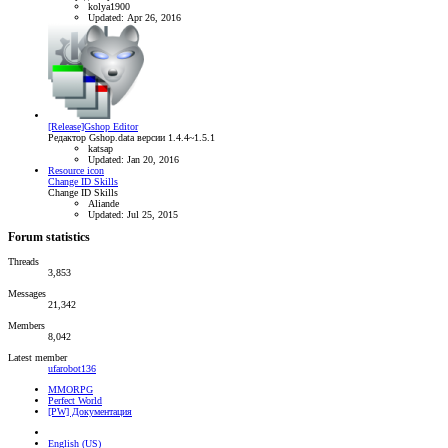
kolya1900
Updated:
Apr 26, 2016
[Release]Gshop Editor
Редактор Gshop.data версии 1.4.4~1.5.1
katsap
Updated:
Jan 20, 2016
Resource icon
Change ID Skills
Change ID Skills
Aliande
Updated:
Jul 25, 2015
Forum statistics
Threads
3,853
Messages
21,342
Members
8,042
Latest member
ufarobot136
MMORPG
Perfect World
[PW] Документация
English (US)