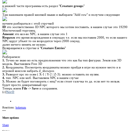
в нижней части программы есть раздел "
Creature group
s"
Там нажимаем правой кнопкой мыши и выбираем "Add row" и получим следующее
начнем разбираться с этой строчкой
ID
это эоответственно ID NPC которого мы хотим поставить. в нашем случае это 19290
Мистический торговец.
Amount
это кол-во NPC. в нашем случае это 1
Respawn
это время возрождения в секундах т.е. если мы поставим 2000, то если нашего
NPC вдруг убъют то он возродится через 2000 секунд.
далее ничего менять не нужно.
Возвращаемся к строчке в "
Creature Entries
"
Разбераемся:
1.
Точно не знаю но есть предположения что это как бы тип фигурки. Земля или 3D
модель. Выставляем Free 3D
2.
Координаты. Посмотреть координаты можно прийдя в игре на нужное место и в
игровой консоли набрать d_showpos
3.
Разворот npc по осям ( X-1 | Y-2 | Z-3). можно оставить по нулям.
4.
тип. NPC или моб. Выставляем NPC в нашем случае
5.
Можно ли будет поговорить с нпц? если стоит галочка то да. если нет то нельзя.
будет просто декоративный npc
Теперь жмем
File -> Save
и сохраняем.
(с)
NevO
Reactions:
hokeruzu
•••
More options
Share