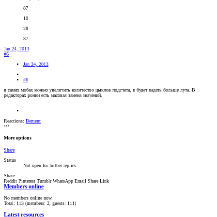
87
10
28
37
Jan 24, 2013
#6
Jan 24, 2013
#6
в самих мобах можно увеличить количество цыклов подсчета, и будет падать больше лута. В
редакторах ронни есть масовая замена значений.
Reactions:
Dement
•••
More options
Share
Status
Not open for further replies.
Share:
Reddit
Pinterest
Tumblr
WhatsApp
Email
Share
Link
Members online
No members online now.
Total: 113 (members: 2, guests: 111)
Latest resources