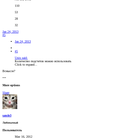
110
53
28
32
Jan 24, 2013
#5
Jan 24, 2013
#5
Unix said:
Количество подсчетов можно использовать
Click to expand...
Всмысле?
•••
More options
Share
san4e3
Любопытный
Пользователь
May 16, 2012