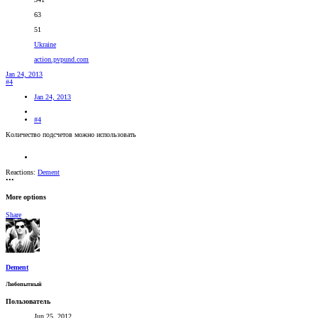
63
51
Ukraine
action.pvpund.com
Jan 24, 2013
#4
Jan 24, 2013
#4
Количество подсчетов можно использовать
Reactions:
Dement
•••
More options
Share
Dement
Любопытный
Пользователь
Jun 25, 2012