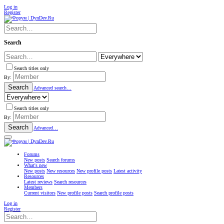
Log in
Register
Search
Search titles only
By:
Search
Advanced search…
Search titles only
By:
Search
Advanced…
Forums
New posts
Search forums
What's new
New posts
New resources
New profile posts
Latest activity
Resources
Latest reviews
Search resources
Members
Current visitors
New profile posts
Search profile posts
Log in
Register