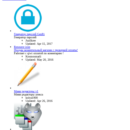
Генератор паролей GenRi
Генератор паролей
Juzilkree
Updated:
Apr 15, 2017
Resource icon
Продам моментальный магазин с проверкой оплаты!
Работает с qiwi оплатой по коментарию !
Kosmosmarli
Updated:
May 20, 2016
Мини редакторы v1
Мини редакторы алекса
kolya1900
Updated:
Apr 26, 2016