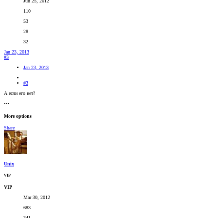
Jun 25, 2012
110
53
28
32
Jan 23, 2013
#3
Jan 23, 2013
#3
А если его нет?
•••
More options
Share
Unix
VIP
VIP
Mar 30, 2012
683
341