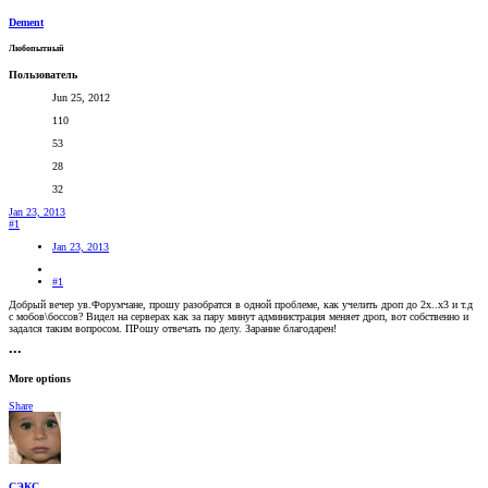
Dement
Любопытный
Пользователь
Jun 25, 2012
110
53
28
32
Jan 23, 2013
#1
Jan 23, 2013
#1
Добрый вечер ув.Форумчане, прошу разобратся в одной проблеме, как учелить дроп до 2х..х3 и т.д
с мобов\боссов? Видел на серверах как за пару минут администрация меняет дроп, вот собственно и
задался таким вопросом. ПРошу отвечать по делу. Зарание благодарен!
•••
More options
Share
СЭКС