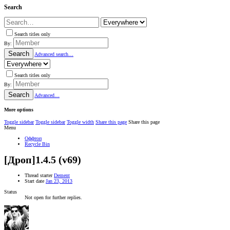
Search
Search titles only
By:
Search
Advanced search…
Search titles only
By:
Search
Advanced…
More options
Toggle sidebar
Toggle sidebar
Toggle width
Share this page
Share this page
Menu
Оффтоп
Recycle Bin
[Дроп]1.4.5 (v69)
Thread starter
Dement
Start date
Jan 23, 2013
Status
Not open for further replies.