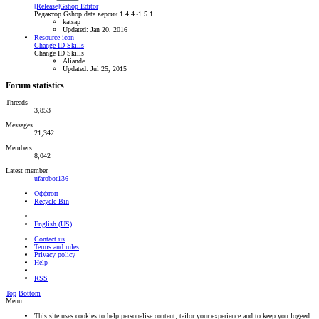
[Release]Gshop Editor
Редактор Gshop.data версии 1.4.4~1.5.1
katsap
Updated:
Jan 20, 2016
Resource icon
Change ID Skills
Change ID Skills
Aliande
Updated:
Jul 25, 2015
Forum statistics
Threads
3,853
Messages
21,342
Members
8,042
Latest member
ufarobot136
Оффтоп
Recycle Bin
English (US)
Contact us
Terms and rules
Privacy policy
Help
RSS
Top
Bottom
Menu
This site uses cookies to help personalise content, tailor your experience and to keep you logged