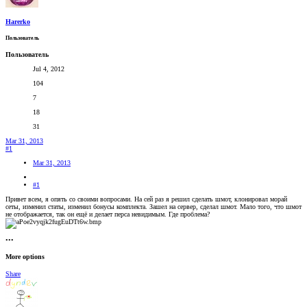
Harerko
Пользователь
Пользователь
Jul 4, 2012
104
7
18
31
Mar 31, 2013
#1
Mar 31, 2013
#1
Привет всем, я опять со своими вопросами. На сей раз я решил сделать шмот, клонировал морай
сеты, изменил статы, изменил бонусы комплекта. Зашел на сервер, сделал шмот. Мало того, что шмот
не отображается, так он ещё и делает перса невидимым. Где проблема?
•••
More options
Share