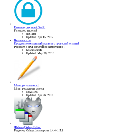
Генератор паролей GenRi
Генератор паролей
Juzilkree
Updated:
Apr 15, 2017
Resource icon
Продам моментальный магазин с проверкой оплаты!
Работает с qiwi оплатой по коментарию !
Kosmosmarli
Updated:
May 20, 2016
Мини редакторы v1
Мини редакторы алекса
kolya1900
Updated:
Apr 26, 2016
[Release]Gshop Editor
Редактор Gshop.data версии 1.4.4~1.5.1