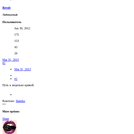
Revolt
Любопытный
Пользователь
Jun 30, 2012
175
153
43
29
Mar 31, 2013
#2
Mar 31, 2013
#2
Путь к модельке кривой.
Reactions:
Harerko
•••
More options
Share