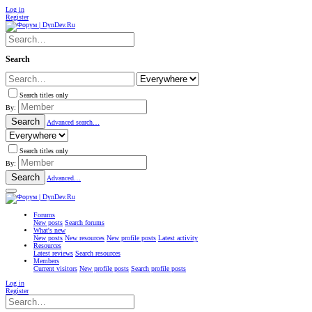
Log in
Register
Search
Search titles only
By:
Search
Advanced search…
Search titles only
By:
Search
Advanced…
Forums
New posts
Search forums
What's new
New posts
New resources
New profile posts
Latest activity
Resources
Latest reviews
Search resources
Members
Current visitors
New profile posts
Search profile posts
Log in
Register