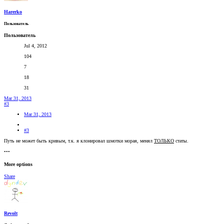
Harerko
Пользователь
Пользователь
Jul 4, 2012
104
7
18
31
Mar 31, 2013
#3
Mar 31, 2013
#3
Путь не может быть кривым, т.к. я клонировал шмотки морая, менял
ТОЛЬКО
статы.
•••
More options
Share
Revolt