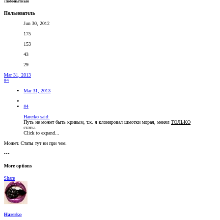
Любопытный
Пользователь
Jun 30, 2012
175
153
43
29
Mar 31, 2013
#4
Mar 31, 2013
#4
Harerko said:
Путь не может быть кривым, т.к. я клонировал шмотки морая, менял
ТОЛЬКО
статы.
Click to expand...
Может. Статы тут ни при чем.
•••
More options
Share
Harerko