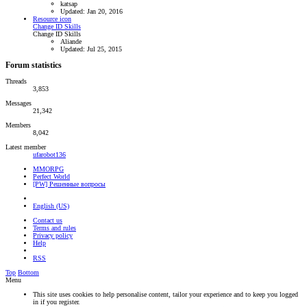
katsap
Updated:
Jan 20, 2016
Resource icon
Change ID Skills
Change ID Skills
Aliande
Updated:
Jul 25, 2015
Forum statistics
Threads
3,853
Messages
21,342
Members
8,042
Latest member
ufarobot136
MMORPG
Perfect World
[PW] Решенные вопросы
English (US)
Contact us
Terms and rules
Privacy policy
Help
RSS
Top
Bottom
Menu
This site uses cookies to help personalise content, tailor your experience and to keep you logged
in if you register.