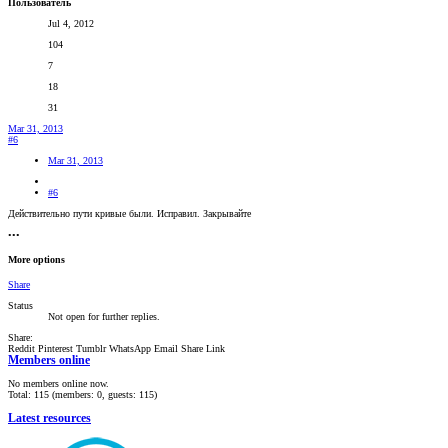
Пользователь
Jul 4, 2012
104
7
18
31
Mar 31, 2013
#6
Mar 31, 2013
#6
Действительно пути кривые были. Исправил. Закрывайте
•••
More options
Share
Status
Not open for further replies.
Share:
Reddit
Pinterest
Tumblr
WhatsApp
Email
Share
Link
Members online
No members online now.
Total: 115 (members: 0, guests: 115)
Latest resources