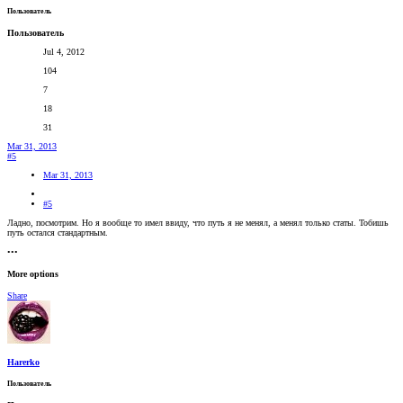
Пользователь
Пользователь
Jul 4, 2012
104
7
18
31
Mar 31, 2013
#5
Mar 31, 2013
#5
Ладно, посмотрим. Но я вообще то имел ввиду, что путь я не менял, а менял только статы. Тобишь
путь остался стандартным.
•••
More options
Share
Harerko
Пользователь