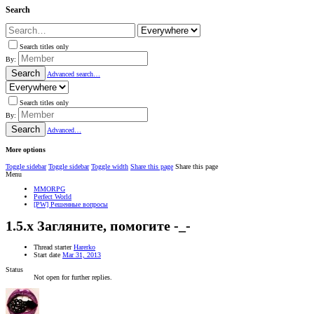
Search
Search titles only
By:
Search
Advanced search…
Search titles only
By:
Search
Advanced…
More options
Toggle sidebar
Toggle sidebar
Toggle width
Share this page
Share this page
Menu
MMORPG
Perfect World
[PW] Решенные вопросы
1.5.x
Загляните, помогите -_-
Thread starter
Harerko
Start date
Mar 31, 2013
Status
Not open for further replies.