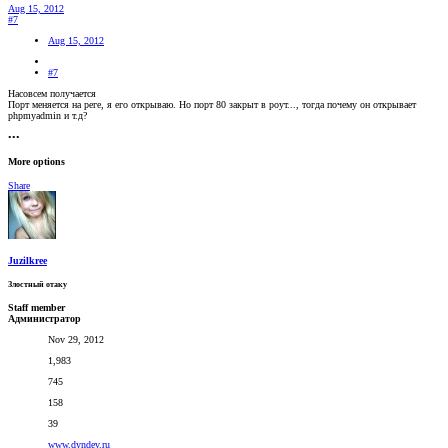
Aug 15, 2012
#7
Aug 15, 2012
#7
Насовсем получается
Порт меняется на реге, я его открываю. Но порт 80 закрыт в роут..., тогда почему он открывает
phpmyadmin и т.д?
•••
More options
Share
Juzilkree
Злостный отаку
Staff member
Администратор
Nov 29, 2012
1,983
745
158
39
www.dyndev.ru