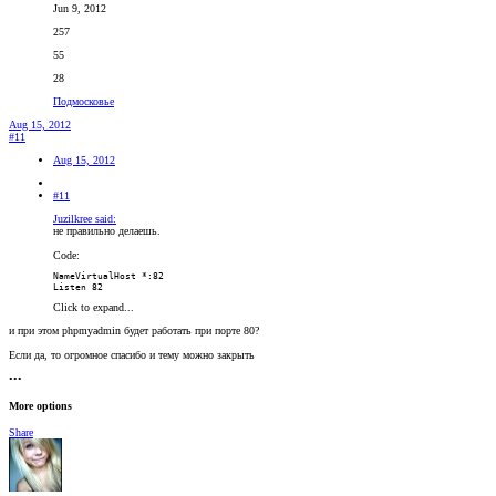
Jun 9, 2012
257
55
28
Подмосковье
Aug 15, 2012
#11
Aug 15, 2012
#11
Juzilkree said:
не правильно делаешь.
Code:
NameVirtualHost *:82

Listen 82
Click to expand...
и при этом phpmyadmin будет работать при порте 80?
Если да, то огромное спасибо и тему можно закрыть
•••
More options
Share