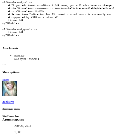
<IfModule mod_ssl.c>

    # If you add NameVirtualHost *:443 here, you will also have to change

    # the VirtualHost statement in /etc/apache2/sites-available/default-ssl

    # to <VirtualHost *:443>

    # Server Name Indication for SSL named virtual hosts is currently not

    # supported by MSIE on Windows XP.

    Listen 443

</IfModule>

<IfModule mod_gnutls.c>

    Listen 443

</IfModule>
Attachments
ports.rar
502 bytes · Views: 1
•••
More options
Share
Juzilkree
Злостный отаку
Staff member
Администратор
Nov 29, 2012
1,983