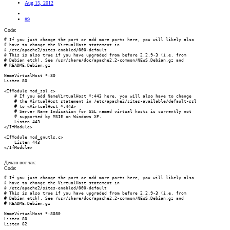
Aug 15, 2012
#9
Code:
# If you just change the port or add more ports here, you will likely also

# have to change the VirtualHost statement in

# /etc/apache2/sites-enabled/000-default

# This is also true if you have upgraded from before 2.2.9-3 (i.e. from

# Debian etch). See /usr/share/doc/apache2.2-common/NEWS.Debian.gz and

# README.Debian.gz

NameVirtualHost *:80

Listen 80

<IfModule mod_ssl.c>

    # If you add NameVirtualHost *:443 here, you will also have to change

    # the VirtualHost statement in /etc/apache2/sites-available/default-ssl

    # to <VirtualHost *:443>

    # Server Name Indication for SSL named virtual hosts is currently not

    # supported by MSIE on Windows XP.

    Listen 443

</IfModule>

<IfModule mod_gnutls.c>

    Listen 443

</IfModule>
Делаю вот так:
Code:
# If you just change the port or add more ports here, you will likely also

# have to change the VirtualHost statement in

# /etc/apache2/sites-enabled/000-default

# This is also true if you have upgraded from before 2.2.9-3 (i.e. from

# Debian etch). See /usr/share/doc/apache2.2-common/NEWS.Debian.gz and

# README.Debian.gz

NameVirtualHost *:8080

Listen 80

Listen 82
