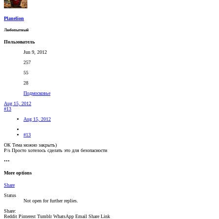
Planelion
Любопытный
Пользователь
Jun 9, 2012
257
55
28
Подмосковье
Aug 15, 2012
#13
Aug 15, 2012
#13
ОК Тема можно закрыть)
P/s Просто хотелось сделать это для безопасности
•••
More options
Share
Status
Not open for further replies.
Share:
Reddit
Pinterest
Tumblr
WhatsApp
Email
Share
Link