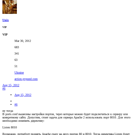
Unix
VIP
VIP
Mar 30, 2012
683
341
63
51
Ukraine
action.pvpund.com
Aug 15, 2012
#6
Aug 15, 2012
#6
ну тогда
В ports.conf вынесены настройки портов, через которые можно будет подключиться к серверу или
конкретному сайту. Допустим, стоит задача для сервера Apache 2 использовать порт 8010. Для этого
необходимо изменить директиву:
Listen 8010
Возможно, потребует поднять Apache сразу на двух портах 80 и 8010. Тогда директива Listen будет