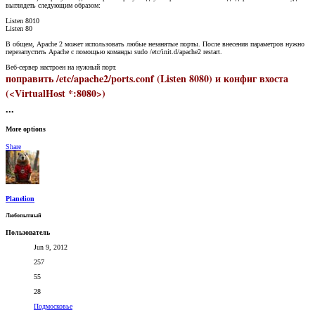
выглядеть следующим образом:
Listen 8010
Listen 80
В общем, Apache 2 может использовать любые незанятые порты. После внесения параметров нужно
перезапустить Apache с помощью команды sudo /etc/init.d/apache2 restart.
Веб-сервер настроен на нужный порт.
поправить /etc/apache2/ports.conf (Listen 8080) и конфиг вхоста
(<VirtualHost *:8080>)
•••
More options
Share
Planelion
Любопытный
Пользователь
Jun 9, 2012
257
55
28
Подмосковье