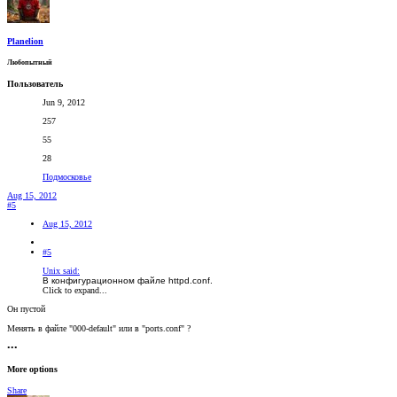
Planelion
Любопытный
Пользователь
Jun 9, 2012
257
55
28
Подмосковье
Aug 15, 2012
#5
Aug 15, 2012
#5
Unix said:
В конфигурационном файле httpd.conf.
Click to expand...
Он пустой
Менять в файле "000-default" или в "ports.conf" ?
•••
More options
Share