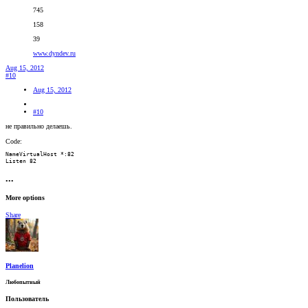
745
158
39
www.dyndev.ru
Aug 15, 2012
#10
Aug 15, 2012
#10
не правильно делаешь.
Code:
NameVirtualHost *:82

Listen 82
•••
More options
Share
Planelion
Любопытный
Пользователь