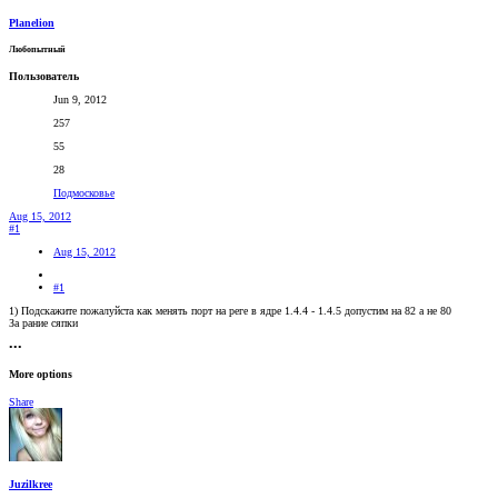
Planelion
Любопытный
Пользователь
Jun 9, 2012
257
55
28
Подмосковье
Aug 15, 2012
#1
Aug 15, 2012
#1
1) Подскажите пожалуйста как менять порт на реге в ядре 1.4.4 - 1.4.5 допустим на 82 а не 80
За рание сяпки
•••
More options
Share
Juzilkree