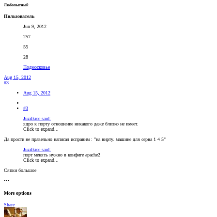
Любопытный
Пользователь
Jun 9, 2012
257
55
28
Подмосковье
Aug 15, 2012
#3
Aug 15, 2012
#3
Juzilkree said:
ядро к порту отношение никакого даже близко не имеет.
Click to expand...
Да прости не правельно написал исправим : "на вирту. машине для серва 1 4 5"
Juzilkree said:
порт менять нужно в конфиге apache2
Click to expand...
Сяпки большое
•••
More options
Share