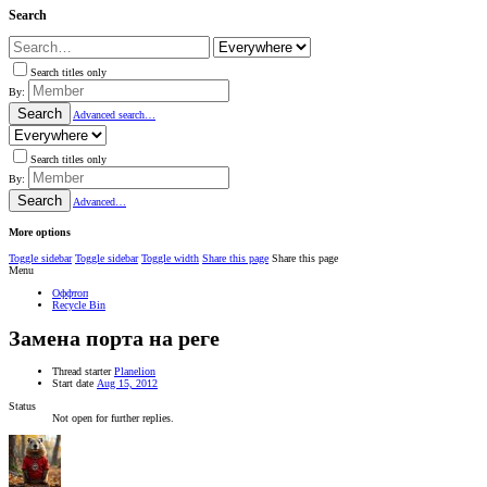
Search
Search titles only
By:
Search
Advanced search…
Search titles only
By:
Search
Advanced…
More options
Toggle sidebar
Toggle sidebar
Toggle width
Share this page
Share this page
Menu
Оффтоп
Recycle Bin
Замена порта на реге
Thread starter
Planelion
Start date
Aug 15, 2012
Status
Not open for further replies.