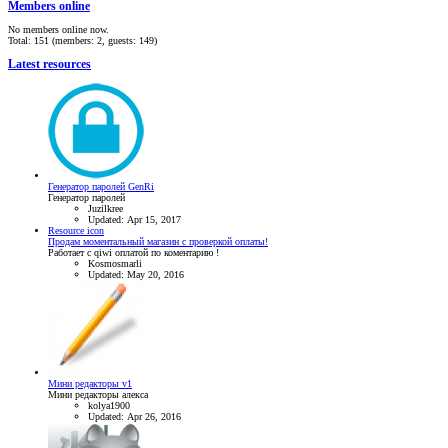
Members online
No members online now.
Total: 151 (members: 2, guests: 149)
Latest resources
Генератор паролей GenRi
Генератор паролей
Juzilkree
Updated:
Apr 15, 2017
Resource icon
Продам моментальный магазин с проверкой оплаты!
Работает с qiwi оплатой по коментарию !
Kosmosmarli
Updated:
May 20, 2016
Мини редакторы v1
Мини редакторы алекса
kolya1900
Updated:
Apr 26, 2016