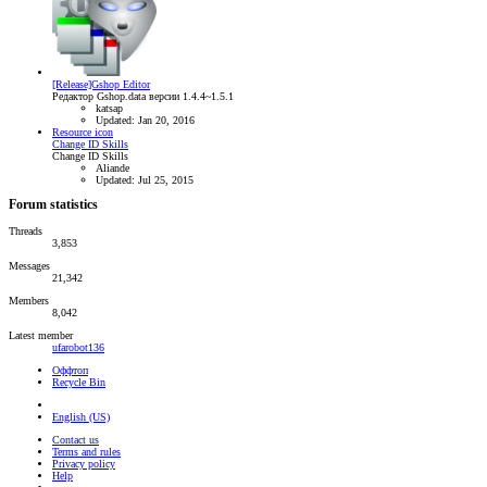
[Release]Gshop Editor
Редактор Gshop.data версии 1.4.4~1.5.1
katsap
Updated:
Jan 20, 2016
Resource icon
Change ID Skills
Change ID Skills
Aliande
Updated:
Jul 25, 2015
Forum statistics
Threads
3,853
Messages
21,342
Members
8,042
Latest member
ufarobot136
Оффтоп
Recycle Bin
English (US)
Contact us
Terms and rules
Privacy policy
Help