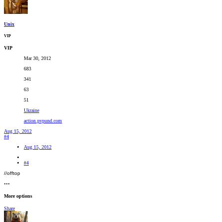
Unix
VIP
VIP
Mar 30, 2012
683
341
63
51
Ukraine
action.pvpund.com
Aug 15, 2012
#4
Aug 15, 2012
#4
//offtop
•••
More options
Share