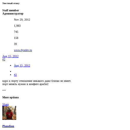
Злостный отаку
Staff member
Администратор
Nov 29, 2012
1,983
745
158
39
www.dyndev.ru
Aug 15, 2012
#2
Aug 15, 2012
#2
ядро к порту отношение никакого даже близко не имеет.
порт менять нужно в конфиге apache2
•••
More options
Share
Planelion