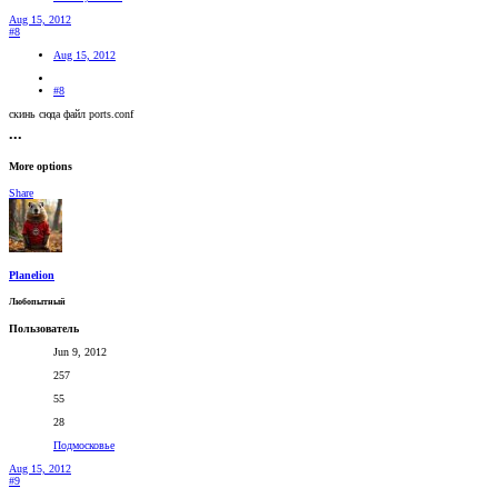
Aug 15, 2012
#8
Aug 15, 2012
#8
скинь сюда файл ports.conf
•••
More options
Share
Planelion
Любопытный
Пользователь
Jun 9, 2012
257
55
28
Подмосковье
Aug 15, 2012
#9