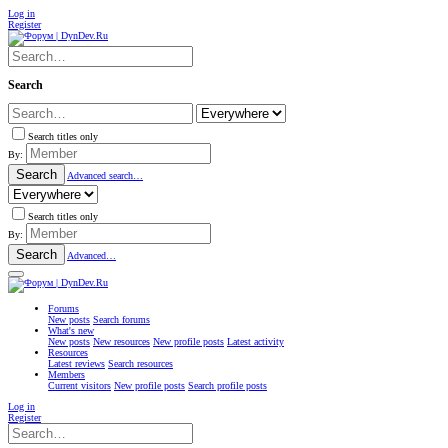
Log in
Register
Search
Search titles only
By:
Search
Advanced search…
Search titles only
By:
Search
Advanced…
Forums
New posts
Search forums
What's new
New posts
New resources
New profile posts
Latest activity
Resources
Latest reviews
Search resources
Members
Current visitors
New profile posts
Search profile posts
Log in
Register