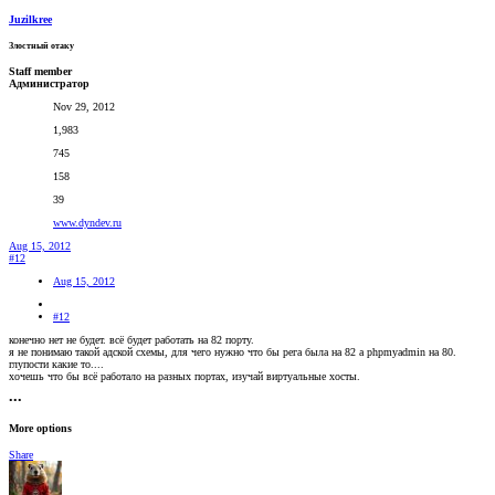
Juzilkree
Злостный отаку
Staff member
Администратор
Nov 29, 2012
1,983
745
158
39
www.dyndev.ru
Aug 15, 2012
#12
Aug 15, 2012
#12
конечно нет не будет. всё будет работать на 82 порту.
я не понимаю такой адской схемы, для чего нужно что бы рега была на 82 а phpmyadmin на 80.
глупости какие то....
хочешь что бы всё работало на разных портах, изучай виртуальные хосты.
•••
More options
Share