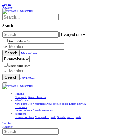
Log in
Register
Search
Search titles only
By:
Search
Advanced search…
Search titles only
By:
Search
Advanced…
Forums
New posts
Search forums
What's new
New posts
New resources
New profile posts
Latest activity
Resources
Latest reviews
Search resources
Members
Current visitors
New profile posts
Search profile posts
Log in
Register