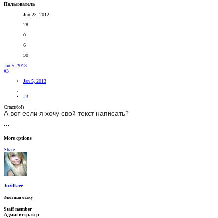
Пользователь
Jun 23, 2012
28
0
6
30
Jan 5, 2013
#3
Jan 5, 2013
#3
Спасибо!)
А вот если я хочу свой текст написать?
•••
More options
Share
Juzilkree
Злостный отаку
Staff member
Администратор