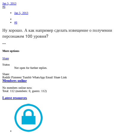
Jan 5, 2013
#6
Jan 5, 2013
#6
Ну хорошо. А как например сделать извещение о получении
персонажем 100 уровня?
•••
More options
Share
Status
Not open for further replies.
Share:
Reddit
Pinterest
Tumblr
WhatsApp
Email
Share
Link
Members online
No members online now.
Total: 112 (members: 0, guests: 112)
Latest resources