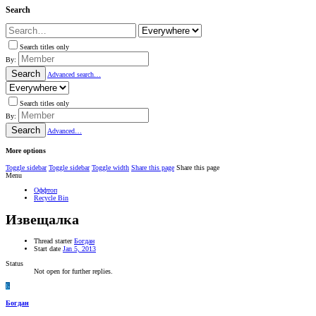
Search
Search titles only
By:
Search
Advanced search…
Search titles only
By:
Search
Advanced…
More options
Toggle sidebar
Toggle sidebar
Toggle width
Share this page
Share this page
Menu
Оффтоп
Recycle Bin
Извещалка
Thread starter
Богдан
Start date
Jan 5, 2013
Status
Not open for further replies.
Б
Богдан