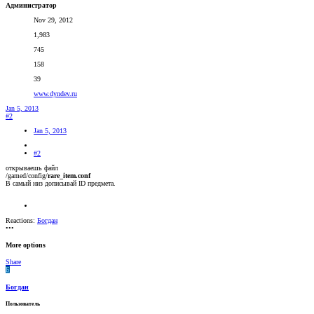
Администратор
Nov 29, 2012
1,983
745
158
39
www.dyndev.ru
Jan 5, 2013
#2
Jan 5, 2013
#2
открываешь файл
/gamed/config/
rare_item.conf
В самый низ дописывай ID предмета.
Reactions:
Богдан
•••
More options
Share
Б
Богдан
Пользователь