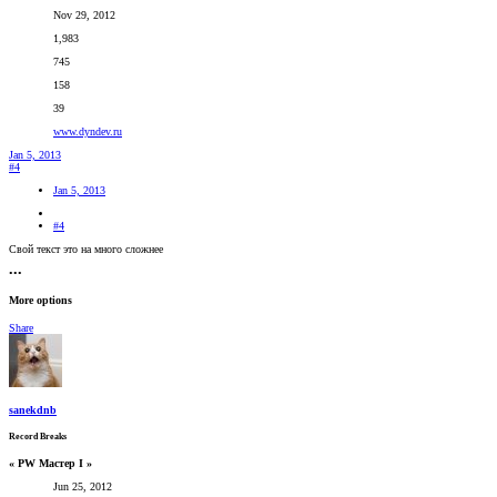
Nov 29, 2012
1,983
745
158
39
www.dyndev.ru
Jan 5, 2013
#4
Jan 5, 2013
#4
Свой текст это на много сложнее
•••
More options
Share
sanekdnb
Record Breaks
« PW Мастер I »
Jun 25, 2012