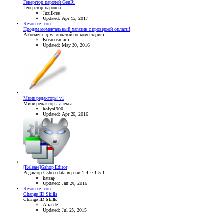
Генератор паролей GenRi
Генератор паролей
Juzilkree
Updated:
Apr 15, 2017
Resource icon
Продам моментальный магазин с проверкой оплаты!
Работает с qiwi оплатой по коментарию !
Kosmosmarli
Updated:
May 20, 2016
Мини редакторы v1
Мини редакторы алекса
kolya1900
Updated:
Apr 26, 2016
[Release]Gshop Editor
Редактор Gshop.data версии 1.4.4~1.5.1
katsap
Updated:
Jan 20, 2016
Resource icon
Change ID Skills
Change ID Skills
Aliande
Updated:
Jul 25, 2015