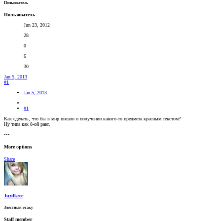
Пользователь
Пользователь
Jun 23, 2012
28
0
6
30
Jan 5, 2013
#1
Jan 5, 2013
#1
Как сделать, что бы в мир писало о получении какого-то предмета красным текстом?
Ну типа как 8-ой ранг.
•••
More options
Share
Juzilkree
Злостный отаку
Staff member