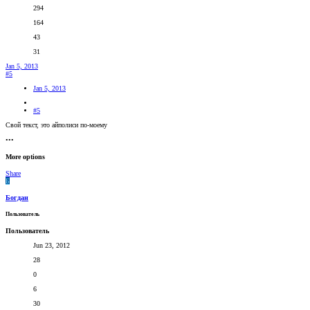
294
164
43
31
Jan 5, 2013
#5
Jan 5, 2013
#5
Свой текст, это айполиси по-моему
•••
More options
Share
Б
Богдан
Пользователь
Пользователь
Jun 23, 2012
28
0
6
30