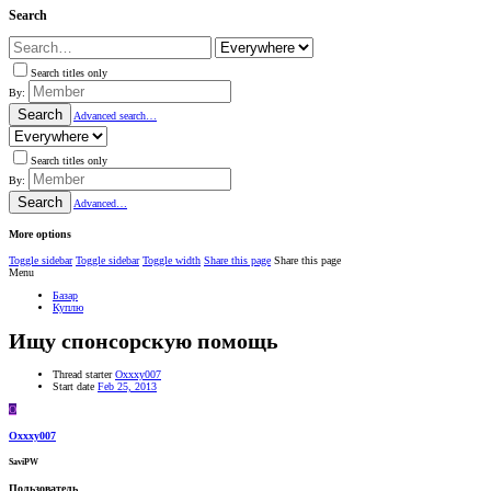
Search
Search titles only
By:
Search
Advanced search…
Search titles only
By:
Search
Advanced…
More options
Toggle sidebar
Toggle sidebar
Toggle width
Share this page
Share this page
Menu
Базар
Куплю
Ищу спонсорскую помощь
Thread starter
Oxxxy007
Start date
Feb 25, 2013
O
Oxxxy007
SaviPW
Пользователь