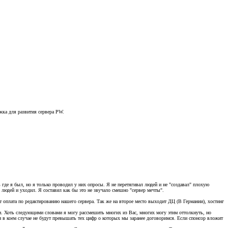
жка для развития сервера PW.
где я был, но я только проводил у них опросы. Я не перетягивал людей и не "создавал" плохую
л людей и уходил. Я составил как бы это не звучало смешно "сервер мечты".
ит оплата по редактированию нашего сервера. Так же на второе место выходит ДЦ (В Германии), хостинг
ли. Хоть следующими словами я могу рассмешить многих из Вас, многих могу этим оттолкнуть, но
ни в коем случае не будут превышать тех цифр о которых мы заранее договоримся. Если спонсор вложит