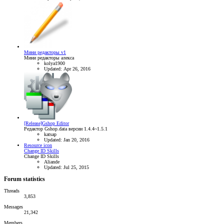
Мини редакторы v1
Мини редакторы алекса
kolya1900
Updated:
Apr 26, 2016
[Release]Gshop Editor
Редактор Gshop.data версии 1.4.4~1.5.1
katsap
Updated:
Jan 20, 2016
Resource icon
Change ID Skills
Change ID Skills
Aliande
Updated:
Jul 25, 2015
Forum statistics
Threads
3,853
Messages
21,342
Members