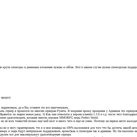
к не крути спонсоры и денежные вложения нужны и сейчас. Вот в нашем случае нужна спонсорская поддер
 предел)
 корректным, да и Вы устанете это все перечитывать.
вать сервер я прошелся по многим серверам Рунета. Я искренне прошу прощения у Админов тех серверов 
Нравятся ли людям новые расы; 3) Как они относятся к версии клиента 1.3.6 и т.д. после чего благодари
 должен удовлетворить желания многих игроков MMORPG игры Perfect World.
я но не всех тонкостей познал ещё мой мозг и много чего я ещё не умею. Поэтому на первое место выход
пеха но я могу гарантировать что я и моя команда на 100% выложимся для того что бы достичь нашей це
т вверх и люди будут материально поддерживать проект)как и спонсорам так и админам. Но эти выплаты 
 сделать все для максимального удовлетворения сервера.