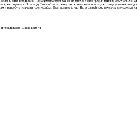
 более внятно и подробно. Наша команда будет так же не против в свои "ряды" принять опытного сис. ад
ся, мы стараемся. По поводу "кидала" ли я, скажу так: я ни от кого не прячусь. Везде указанны мои до
шаю и попробую исправить свои ошибки. Если помимо шутки Вы в данной теме ничего не сможете написат
и и предложения. Добра всем =)