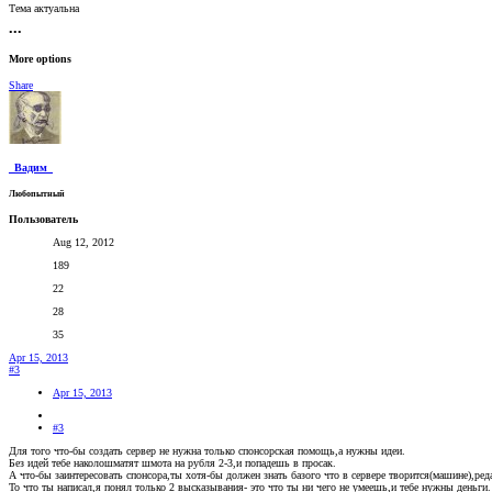
Тема актуальна
•••
More options
Share
_Вадим_
Любопытный
Пользователь
Aug 12, 2012
189
22
28
35
Apr 15, 2013
#3
Apr 15, 2013
#3
Для того что-бы создать сервер не нужна только спонсорская помощь,а нужны идеи.
Без идей тебе наколошматят шмота на рубля 2-3,и попадешь в просак.
А что-бы заинтересовать спонсора,ты хотя-бы должен знать базого что в сервере творится(машине),ред
То что ты написал,я понял только 2 высказывания- это что ты ни чего не умеешь,и тебе нужны деньги.