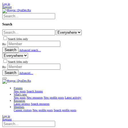
Log in
Register
Search
Search titles only
By:
Search
Advanced search…
Search titles only
By:
Search
Advanced…
Forums
New posts
Search forums
What's new
New posts
New resources
New profile posts
Latest activity
Resources
Latest reviews
Search resources
Members
Current visitors
New profile posts
Search profile posts
Log in
Register