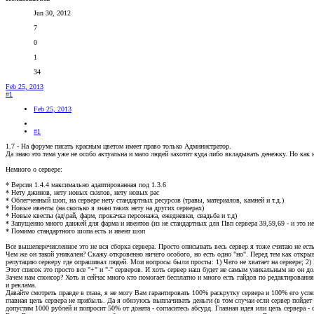
Jun 30, 2012
7
0
1
34
Feb 25, 2013
#1
Feb 25, 2013
#1
1.7 - На форуме писать красным цветом имеет право только Администратор.
Да знаю это тема уже не особо актуальна и мало людей захотят куда либо вкладывать денежку. Но ка
Немного о сервере:
* Версия 1.4.4 максимально адаптированная под 1.3.6
* Нету джинов, нету новых скилов, нету новых рас
* Облегченный шоп, на сервере нету стандартных ресурсов (травы, материалов, камней и т.д.)
* Новые ивенты (на сколько я знаю таких нету на других серверах)
* Новые квесты (ад\рай, фарм, прокачка персонажа, ежедневки, свадьба и т.д)
* Запущенно много данжей для фарма и ивентов (из не стандартных для Пвп сервера 39,59,69 - и это не
* Помимо стандартного шопа есть и ивент шоп
Все вышеперечисленное это не вся сборка сервера. Просто описывать весь сервер я тоже считаю не есть
Чем же он такой уникален? Скажу откровенно ничего особого, но есть одно "но". Перед тем как откры
репутацию серверу где опрашивал людей. Мои вопросы были просты: 1) Чего не хватает на сервере; 2) 
Этот список это просто все "+" и "-" серверов. И хоть сервер наш будет не самым уникальным но он
Зачем нам спонсор? Хоть и сейчас много кто помогает бесплатно и много есть гайдов по редактировани
и реклама.
Давайте смотреть правде в глаза, я не могу Вам гарантировать 100% раскрутку сервера и 100% его ус
главная цель сервера не прибыль. Да я обязуюсь выплачивать деньги (в том случаи если сервер пойде
допустим 1000 рублей и попросит 50% от доната - согласитесь абсурд. Главная идея или цель сервера -