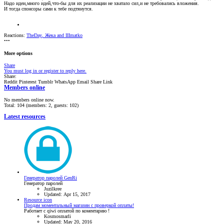
Надо идеи,много идей,что-бы для их реализации не хватало сил,и не требовались вложения.
И тогда спонсоры сами к тебе подтянутся.
Reactions:
TheDay
,
Жека
and
IIImatko
•••
More options
Share
You must log in or register to reply here.
Share:
Reddit
Pinterest
Tumblr
WhatsApp
Email
Share
Link
Members online
No members online now.
Total: 104 (members: 2, guests: 102)
Latest resources
Генератор паролей GenRi
Генератор паролей
Juzilkree
Updated:
Apr 15, 2017
Resource icon
Продам моментальный магазин с проверкой оплаты!
Работает с qiwi оплатой по коментарию !
Kosmosmarli
Updated:
May 20, 2016