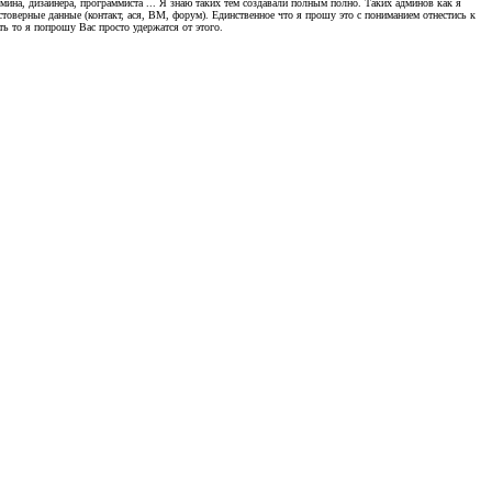
мина, дизайнера, программиста ... Я знаю таких тем создавали полным полно. Таких админов как я
стоверные данные (контакт, ася, ВМ, форум). Единственное что я прошу это с пониманием отнестись к
ь то я попрошу Вас просто удержатся от этого.