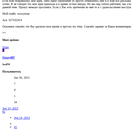
Если Вам понравилась моя идея, либо наше стремление то просто отпишитесь мне и я Вам все расскажу
сотни. Я не говорю что моя идея идеальна и я админ лучше некуда. Но мы над собою работаем, мы учим
данной теме. Прошу меньше троллинга. Если у Вас есть претензии ко мне то я с удовольствием выслу
Мой скайп: oxxxyman
Ася: 627102414
Огромное спасибо что Вы уделили свое время и прочли эту тему. Спасибо заранее за Ваши комментари
•••
More options
Share
O
Oxxxy007
SaviPW
Пользователь
Jun 30, 2012
7
0
1
34
Apr 14, 2013
#2
Apr 14, 2013
#2