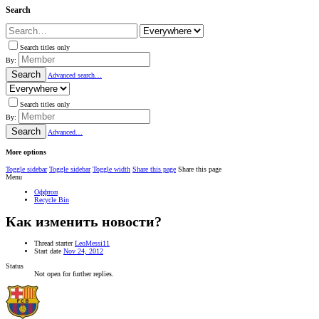
Search
Search titles only
By:
Search
Advanced search…
Search titles only
By:
Search
Advanced…
More options
Toggle sidebar
Toggle sidebar
Toggle width
Share this page
Share this page
Menu
Оффтоп
Recycle Bin
Как изменить новости?
Thread starter
LeoMessi11
Start date
Nov 24, 2012
Status
Not open for further replies.