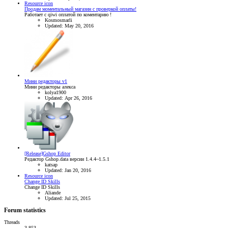
Resource icon
Продам моментальный магазин с проверкой оплаты!
Работает с qiwi оплатой по коментарию !
Kosmosmarli
Updated:
May 20, 2016
Мини редакторы v1
Мини редакторы алекса
kolya1900
Updated:
Apr 26, 2016
[Release]Gshop Editor
Редактор Gshop.data версии 1.4.4~1.5.1
katsap
Updated:
Jan 20, 2016
Resource icon
Change ID Skills
Change ID Skills
Aliande
Updated:
Jul 25, 2015
Forum statistics
Threads
3,853