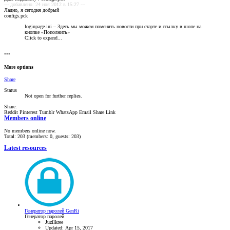
--- добавлено: 24 ноя 2012 в 15:27 ---
Ладно, я сегодня добрый
configs.pck
loginpage.ini – Здесь мы можем поменять новости при старте и ссылку в шопе на
кнопке «Пополнить»
Click to expand...
•••
More options
Share
Status
Not open for further replies.
Share:
Reddit
Pinterest
Tumblr
WhatsApp
Email
Share
Link
Members online
No members online now.
Total: 203 (members: 0, guests: 203)
Latest resources
Генератор паролей GenRi
Генератор паролей
Juzilkree
Updated:
Apr 15, 2017