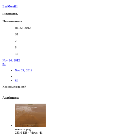
LeoMessi11
Пользователь
Пользователь
Jul 22, 2012
38
2
8
31
Nov 24, 2012
#1
Nov 24, 2012
#1
Как поменять их?
Attachments
новости.png
233.6 KB · Views: 41