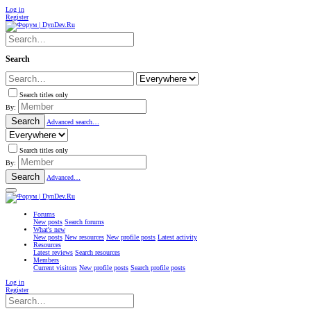
Log in
Register
Search
Search titles only
By:
Search
Advanced search…
Search titles only
By:
Search
Advanced…
Forums
New posts
Search forums
What's new
New posts
New resources
New profile posts
Latest activity
Resources
Latest reviews
Search resources
Members
Current visitors
New profile posts
Search profile posts
Log in
Register