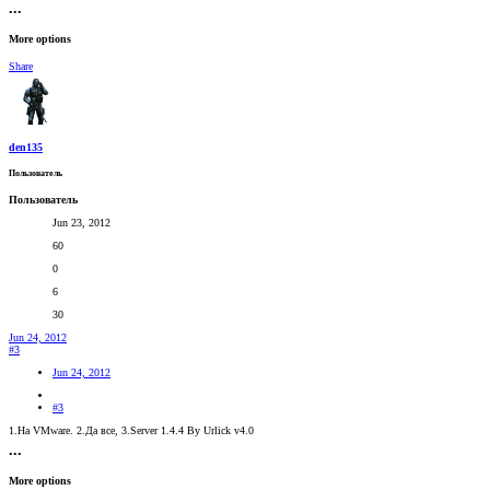
•••
More options
Share
den135
Пользователь
Пользователь
Jun 23, 2012
60
0
6
30
Jun 24, 2012
#3
Jun 24, 2012
#3
1.На VMware. 2.Да все, 3.Server 1.4.4 By Urlick v4.0
•••
More options