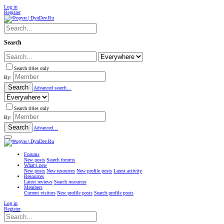
Log in
Register
Search
Search titles only
By:
Search
Advanced search…
Search titles only
By:
Search
Advanced…
Forums
New posts
Search forums
What's new
New posts
New resources
New profile posts
Latest activity
Resources
Latest reviews
Search resources
Members
Current visitors
New profile posts
Search profile posts
Log in
Register