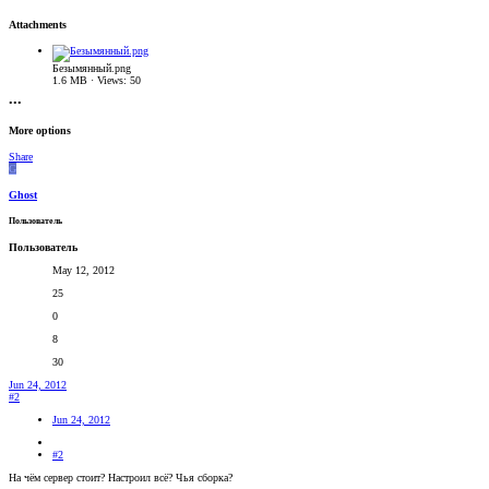
Attachments
Безымянный.png
1.6 MB · Views: 50
•••
More options
Share
G
Ghost
Пользователь
Пользователь
May 12, 2012
25
0
8
30
Jun 24, 2012
#2
Jun 24, 2012
#2
На чём сервер стоит? Настроил всё? Чья сборка?