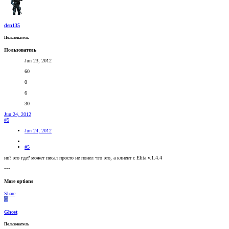
den135
Пользователь
Пользователь
Jun 23, 2012
60
0
6
30
Jun 24, 2012
#5
Jun 24, 2012
#5
ип? это где? может писал просто не понел что это, а клиент с Elita v.1.4.4
•••
More options
Share
G
Ghost
Пользователь