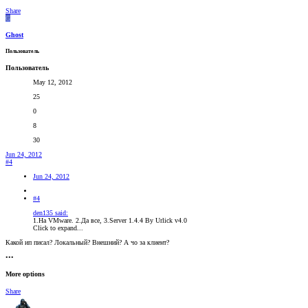
Share
G
Ghost
Пользователь
Пользователь
May 12, 2012
25
0
8
30
Jun 24, 2012
#4
Jun 24, 2012
#4
den135 said:
1.На VMware. 2.Да все, 3.Server 1.4.4 By Urlick v4.0
Click to expand...
Какой ип писал? Локальный? Внешний? А чо за клиент?
•••
More options
Share