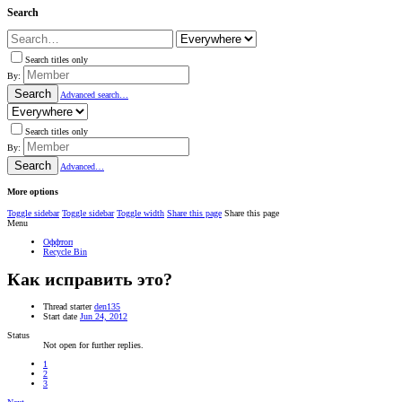
Search
Search titles only
By:
Search
Advanced search…
Search titles only
By:
Search
Advanced…
More options
Toggle sidebar
Toggle sidebar
Toggle width
Share this page
Share this page
Menu
Оффтоп
Recycle Bin
Как исправить это?
Thread starter
den135
Start date
Jun 24, 2012
Status
Not open for further replies.
1
2
3