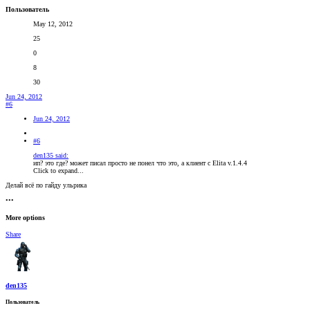
Пользователь
May 12, 2012
25
0
8
30
Jun 24, 2012
#6
Jun 24, 2012
#6
den135 said:
ип? это где? может писал просто не понел что это, а клиент с Elita v.1.4.4
Click to expand...
Делай всё по гайду ульрика
•••
More options
Share
den135
Пользователь