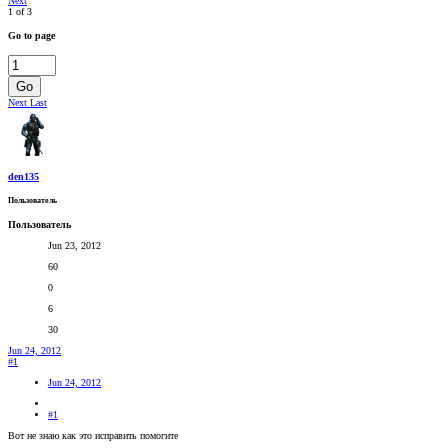
Next
1 of 3
Go to page
Go
Next
Last
den135
Пользователь
Пользователь
Jun 23, 2012
60
0
6
30
Jun 24, 2012
#1
Jun 24, 2012
#1
Вот не знаю как это исправить помогите