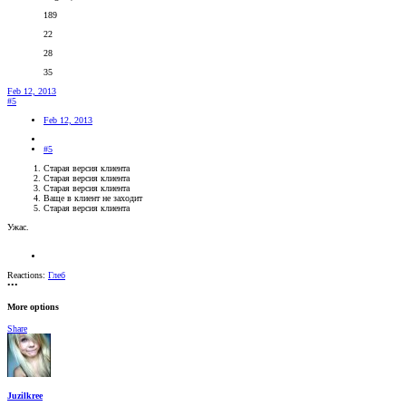
189
22
28
35
Feb 12, 2013
#5
Feb 12, 2013
#5
Старая версия клиента
Старая версия клиента
Старая версия клиента
Ваще в клиент не заходит
Старая версия клиента
Ужас.
Reactions:
Глеб
•••
More options
Share
Juzilkree