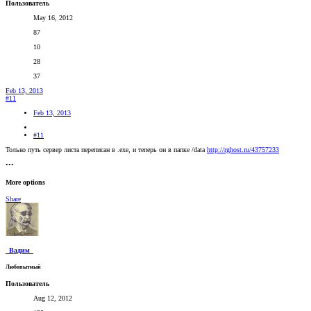
Пользователь
May 16, 2012
87
10
28
37
Feb 13, 2013
#11
Feb 13, 2013
#11
Только путь сервер листа переписан в .exe, и теперь он в папке /data
http://rghost.ru/43757233
•••
More options
Share
_Вадим_
Любопытный
Пользователь
Aug 12, 2012