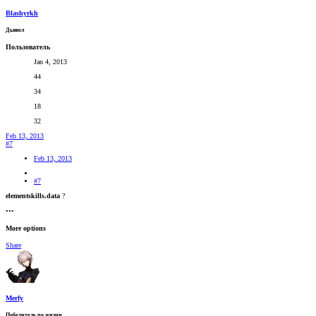
Blashyrkh
Дьявол
Пользователь
Jan 4, 2013
44
34
18
32
Feb 13, 2013
#7
Feb 13, 2013
#7
elementskills.data
?
•••
More options
Share
Merfy
Победитель по жизни