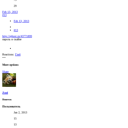
29
Feb 13, 2013
#13
Feb 13, 2013
#13
http://rghost.ru/43771899
пароль в скайпе
Reactions:
Глеб
•••
More options
Share
Zool
Новичок
Пользователь
Jan 2, 2013
15
13