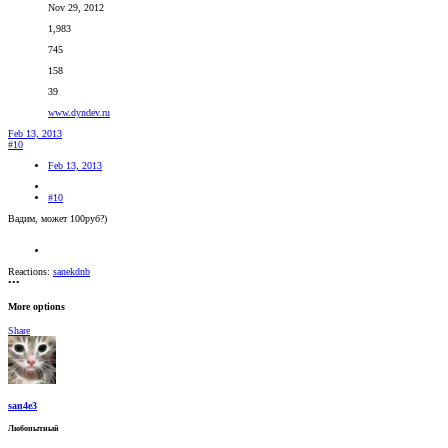
Nov 29, 2012
1,983
745
158
39
www.dyndev.ru
Feb 13, 2013
#10
Feb 13, 2013
#10
Вадим, может 100руб?)
Reactions:
sanekdnb
•••
More options
Share
san4e3
Любопытный