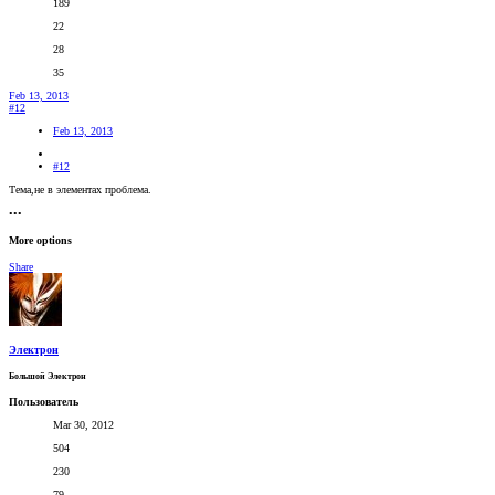
189
22
28
35
Feb 13, 2013
#12
Feb 13, 2013
#12
Тема,не в элементах проблема.
•••
More options
Share
Электрон
Большой Электрон
Пользователь
Mar 30, 2012
504
230
79