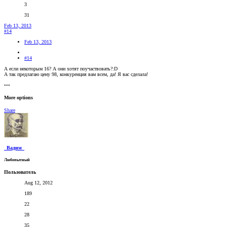
3
31
Feb 13, 2013
#14
Feb 13, 2013
#14
А если некоторым 16? А они хотят поучаствовать?:D
А так предлагаю цену 98, конкуренция вам всем, да! Я вас сделала!
•••
More options
Share
_Вадим_
Любопытный
Пользователь
Aug 12, 2012
189
22
28
35