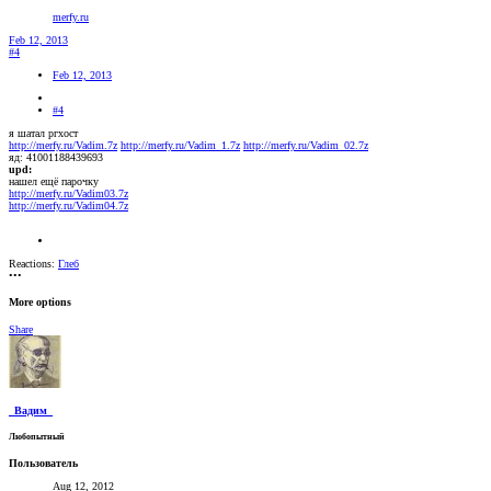
merfy.ru
Feb 12, 2013
#4
Feb 12, 2013
#4
я шатал ргхост
http://merfy.ru/Vadim.7z
http://merfy.ru/Vadim_1.7z
http://merfy.ru/Vadim_02.7z
яд: 41001188439693
upd:
нашел ещё парочку
http://merfy.ru/Vadim03.7z
http://merfy.ru/Vadim04.7z
Reactions:
Глеб
•••
More options
Share
_Вадим_
Любопытный
Пользователь
Aug 12, 2012