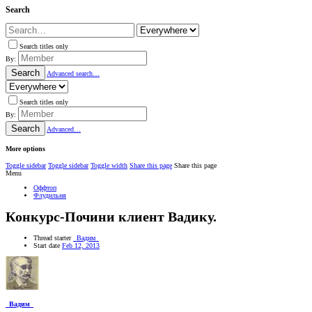
Search
Search titles only
By:
Search
Advanced search…
Search titles only
By:
Search
Advanced…
More options
Toggle sidebar
Toggle sidebar
Toggle width
Share this page
Share this page
Menu
Оффтоп
Флудильня
Конкурс-Почини клиент Вадику.
Thread starter
_Вадим_
Start date
Feb 12, 2013
_Вадим_