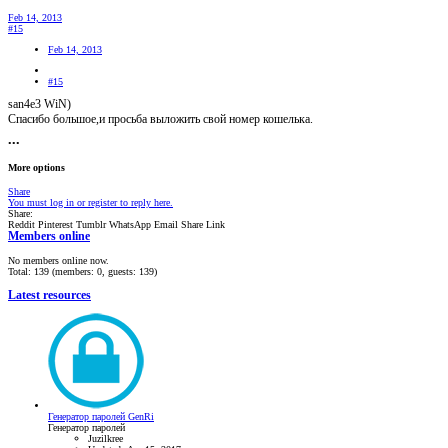
Feb 14, 2013
#15
Feb 14, 2013
#15
san4e3 WiN)
Спасибо большое,и просьба выложить свой номер кошелька.
•••
More options
Share
You must log in or register to reply here.
Share:
Reddit
Pinterest
Tumblr
WhatsApp
Email
Share
Link
Members online
No members online now.
Total: 139 (members: 0, guests: 139)
Latest resources
Генератор паролей GenRi
Генератор паролей
Juzilkree