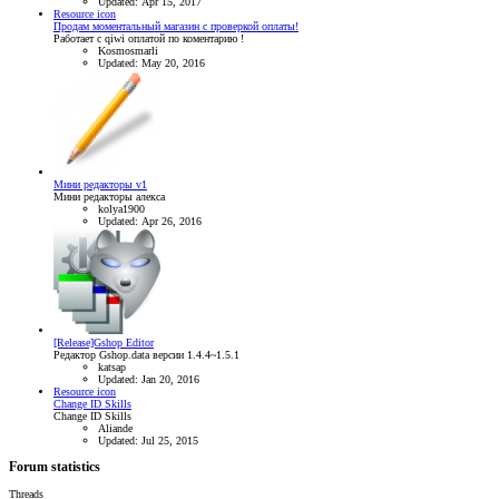
Updated:
Apr 15, 2017
Resource icon
Продам моментальный магазин с проверкой оплаты!
Работает с qiwi оплатой по коментарию !
Kosmosmarli
Updated:
May 20, 2016
Мини редакторы v1
Мини редакторы алекса
kolya1900
Updated:
Apr 26, 2016
[Release]Gshop Editor
Редактор Gshop.data версии 1.4.4~1.5.1
katsap
Updated:
Jan 20, 2016
Resource icon
Change ID Skills
Change ID Skills
Aliande
Updated:
Jul 25, 2015
Forum statistics
Threads