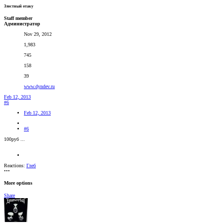
Злостный отаку
Staff member
Администратор
Nov 29, 2012
1,983
745
158
39
www.dyndev.ru
Feb 12, 2013
#6
Feb 12, 2013
#6
100руб ...
Reactions:
Глеб
•••
More options
Share