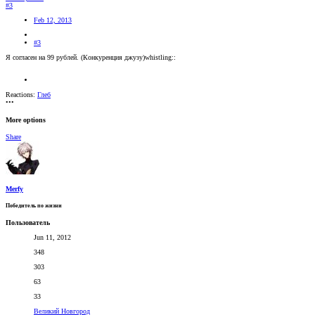
#3
Feb 12, 2013
#3
Я согласен на 99 рублей. (Конкуренция джузу)whistling::
Reactions:
Глеб
•••
More options
Share
Merfy
Победитель по жизни
Пользователь
Jun 11, 2012
348
303
63
33
Великий Новгород