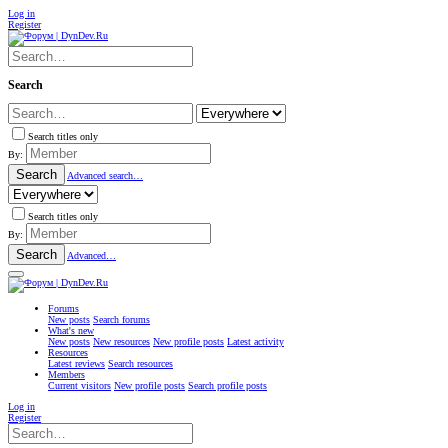
Log in
Register
Search
Search titles only
By:
Search
Advanced search…
Search titles only
By:
Search
Advanced…
Forums
New posts
Search forums
What's new
New posts
New resources
New profile posts
Latest activity
Resources
Latest reviews
Search resources
Members
Current visitors
New profile posts
Search profile posts
Log in
Register