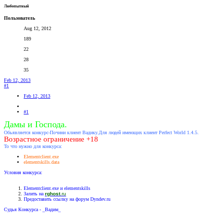
Любопытный
Пользователь
Aug 12, 2012
189
22
28
35
Feb 12, 2013
#1
Feb 12, 2013
#1
Дамы и Господа.
Обьявляется конкурс-Почини клиент Вадику.Для людей имеющих клиент Perfect World 1.4.5.
Возрастное ограничение +18
То что нужно для конкурса:
Elementclient.exe
elementskills.data
Условия конкурса:
Elementclient.exe и elementskills
Залить на
rghost
.ru
Предоставить ссылку на форум Dyndev.ru
Судья Конкурса - _Вадим_