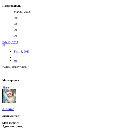
Пользователь
Mar 30, 2012
504
230
79
29
Feb 13, 2013
#9
Feb 13, 2013
#9
Вадим, может элики?)
•••
More options
Share
Juzilkree
Злостный отаку
Staff member
Администратор