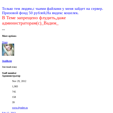
Только тем людям,с чьими файлами у меня зайдет на сервер.
Призовой фонд 50 рублей,На яндекс кошелек
.
В Теме запрещено флудить,даже
администраторам(с)_Вадим_
•••
More options
Share
Juzilkree
Злостный отаку
Staff member
Администратор
Nov 29, 2012
1,983
745
158
39
www.dyndev.ru
Feb 12, 2013