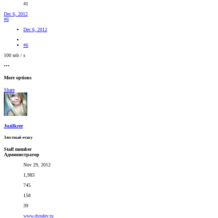
41
Dec 6, 2012
#6
Dec 6, 2012
#6
100 mb / s
•••
More options
Share
Juzilkree
Злостный отаку
Staff member
Администратор
Nov 29, 2012
1,983
745
158
39
www.dyndev.ru