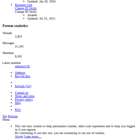
Updated:
Jan 20, 2016
Resource icon
Change ID Skills
Change ID Skills
Aliande
Updated:
Jul 25, 2015
Forum statistics
Threads
3,853
Messages
21,342
Members
8,042
Latest member
ufarobot136
Оффтоп
Recycle Bin
English (US)
Contact us
Terms and rules
Privacy policy
Help
RSS
Top
Bottom
Menu
This site uses cookies to help personalise content, tailor your experience and to keep you logged
in if you register.
By continuing to use this site, you are consenting to our use of cookies.
Accept
Learn more…