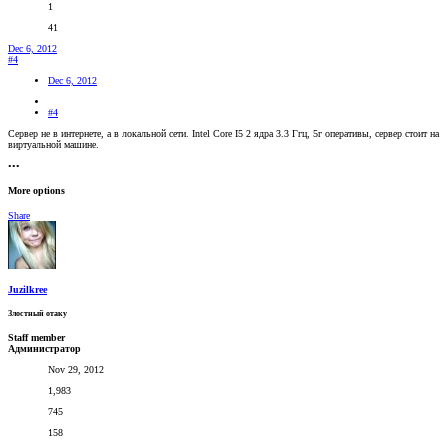
1
41
Dec 6, 2012
#4
Dec 6, 2012
#4
Сервер не в интернете, а в локальной сети. Intel Core I5 2 ядра 3.3 Ггц, 5г оперативы, сервер стоит на
виртуальной машине.
•••
More options
Share
Juzilkree
Злостный отаку
Staff member
Администратор
Nov 29, 2012
1,983
745
158