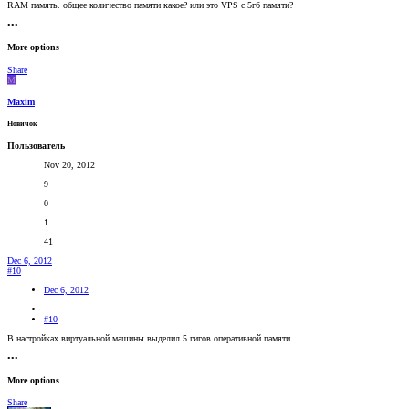
RAM память. общее количество памяти какое? или это VPS с 5гб памяти?
•••
More options
Share
M
Maxim
Новичок
Пользователь
Nov 20, 2012
9
0
1
41
Dec 6, 2012
#10
Dec 6, 2012
#10
В настройках виртуальной машины выделил 5 гигов оперативной памяти
•••
More options
Share