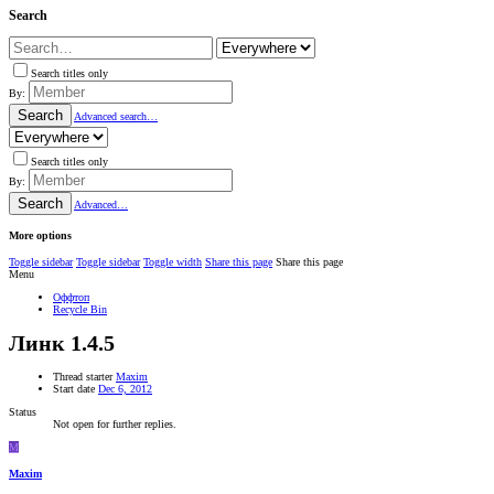
Search
Search titles only
By:
Search
Advanced search…
Search titles only
By:
Search
Advanced…
More options
Toggle sidebar
Toggle sidebar
Toggle width
Share this page
Share this page
Menu
Оффтоп
Recycle Bin
Линк 1.4.5
Thread starter
Maxim
Start date
Dec 6, 2012
Status
Not open for further replies.
M
Maxim