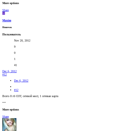
More options
Share
M
Maxim
Новичок
Пользователь
Nov 20, 2012
9
0
1
41
Dec 6, 2012
#12
Dec 6, 2012
#12
Всего 8 гб ОЗУ, сетевой мост, 1 сетевая карта
•••
More options
Share