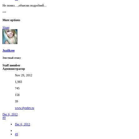
Не понял...
,объясни подробней...
•••
More options
Share
Juzilkree
Злостный отаку
Staff member
Администратор
Nov 29, 2012
1,983
745
158
39
www.dyndev.ru
Dec 6, 2012
#9
Dec 6, 2012
#9