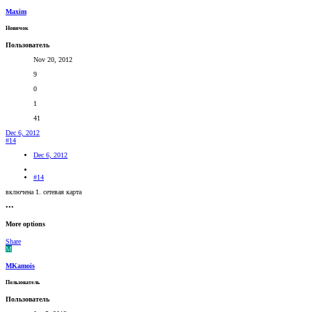
Maxim
Новичок
Пользователь
Nov 20, 2012
9
0
1
41
Dec 6, 2012
#14
Dec 6, 2012
#14
включена 1. сетевая карта
•••
More options
Share
M
MKamois
Пользователь
Пользователь