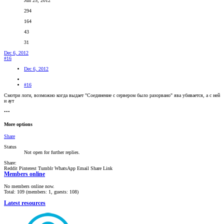
Jun 25, 2012
294
164
43
31
Dec 6, 2012
#16
Dec 6, 2012
#16
Смотри логи, возможно когда выдает "Соединение с сервером было разорвано" ява убивается, а с ней
и аут
•••
More options
Share
Status
Not open for further replies.
Share:
Reddit
Pinterest
Tumblr
WhatsApp
Email
Share
Link
Members online
No members online now.
Total: 109 (members: 1, guests: 108)
Latest resources