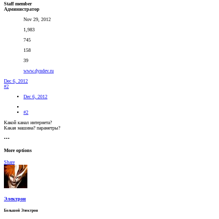
Staff member
Администратор
Nov 29, 2012
1,983
745
158
39
www.dyndev.ru
Dec 6, 2012
#2
Dec 6, 2012
#2
Какой канал интернета?
Какая машина? параметры?
•••
More options
Share
Электрон
Большой Электрон