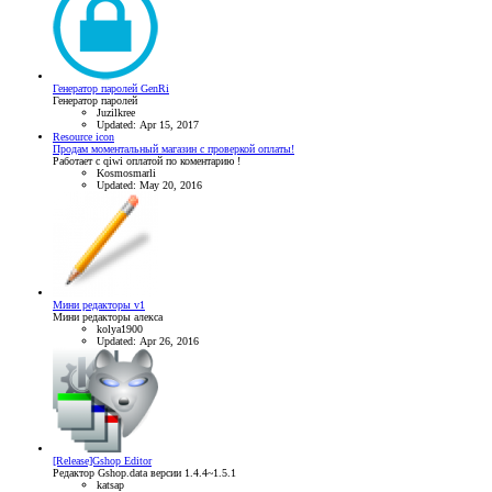
Генератор паролей GenRi
Генератор паролей
Juzilkree
Updated:
Apr 15, 2017
Resource icon
Продам моментальный магазин с проверкой оплаты!
Работает с qiwi оплатой по коментарию !
Kosmosmarli
Updated:
May 20, 2016
Мини редакторы v1
Мини редакторы алекса
kolya1900
Updated:
Apr 26, 2016
[Release]Gshop Editor
Редактор Gshop.data версии 1.4.4~1.5.1
katsap