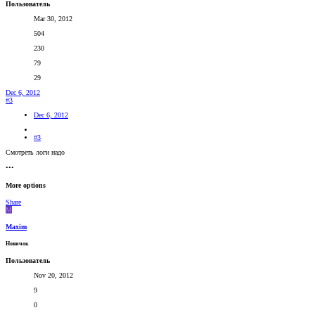
Пользователь
Mar 30, 2012
504
230
79
29
Dec 6, 2012
#3
Dec 6, 2012
#3
Смотреть логи надо
•••
More options
Share
M
Maxim
Новичок
Пользователь
Nov 20, 2012
9
0