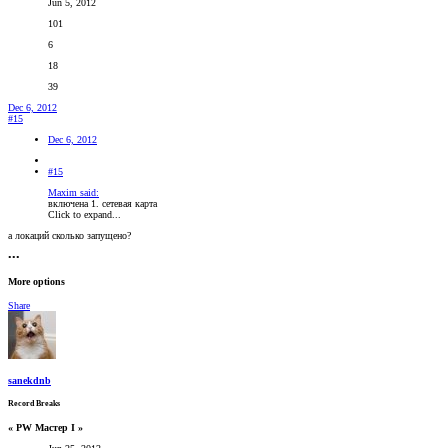
Jun 5, 2012
101
6
18
39
Dec 6, 2012
#15
Dec 6, 2012
#15
Maxim said:
включена 1. сетевая карта
Click to expand...
а локаций сколько запущено?
•••
More options
Share
sanekdnb
Record Breaks
« PW Мастер I »