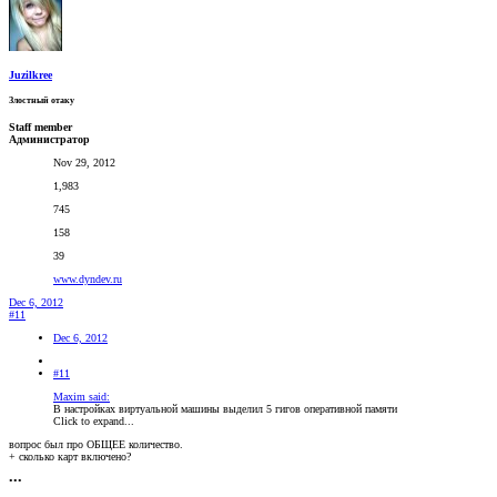
Juzilkree
Злостный отаку
Staff member
Администратор
Nov 29, 2012
1,983
745
158
39
www.dyndev.ru
Dec 6, 2012
#11
Dec 6, 2012
#11
Maxim said:
В настройках виртуальной машины выделил 5 гигов оперативной памяти
Click to expand...
вопрос был про ОБЩЕЕ количество.
+ сколько карт включено?
•••