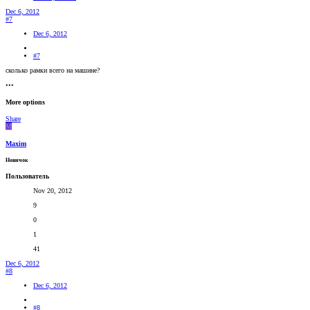
Dec 6, 2012
#7
Dec 6, 2012
#7
сколько рамки всего на машине?
•••
More options
Share
M
Maxim
Новичок
Пользователь
Nov 20, 2012
9
0
1
41
Dec 6, 2012
#8
Dec 6, 2012
#8