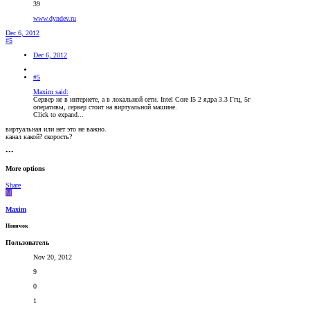
39
www.dyndev.ru
Dec 6, 2012
#5
Dec 6, 2012
#5
Maxim said:
Сервер не в интернете, а в локальной сети. Intel Core I5 2 ядра 3.3 Ггц, 5г
оперативы, сервер стоит на виртуальной машине.
Click to expand...
виртуальная или нет это не важно.
канал какой? скорость?
•••
More options
Share
M
Maxim
Новичок
Пользователь
Nov 20, 2012
9
0
1