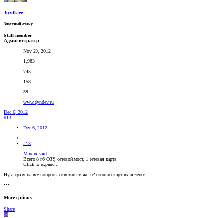
Juzilkree
Злостный отаку
Staff member
Администратор
Nov 29, 2012
1,983
745
158
39
www.dyndev.ru
Dec 6, 2012
#13
Dec 6, 2012
#13
Maxim said:
Всего 8 гб ОЗУ, сетевой мост, 1 сетевая карта
Click to expand...
Ну а сразу на все вопросы ответить тяжело? сколько карт включено?
•••
More options
Share
M