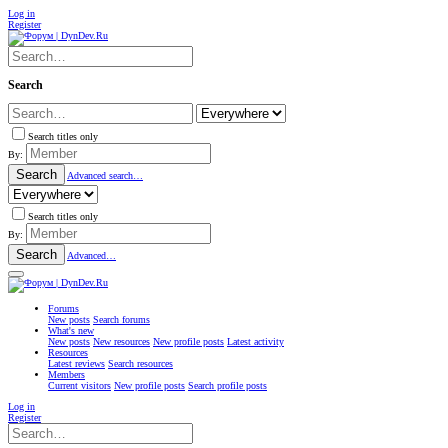
Log in
Register
Search
Search titles only
By:
Search
Advanced search…
Search titles only
By:
Search
Advanced…
Forums
New posts
Search forums
What's new
New posts
New resources
New profile posts
Latest activity
Resources
Latest reviews
Search resources
Members
Current visitors
New profile posts
Search profile posts
Log in
Register