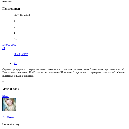
Новичок
Пользователь
Nov 20, 2012
9
0
1
41
Dec 6, 2012
#1
Dec 6, 2012
#1
Сервер прогрузился, народ начинает заходить и у многих человек линк "линк ваш персонаж в игре".
Потом когда человек 50-60 зашло, через минут 25 пишет "соединение с сервером разорвано". Какова
причина? Зарание спасибо.
•••
More options
Share
Juzilkree
Злостный отаку