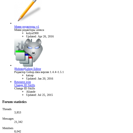
Мини редакторы v1
Мини редакторы алекса
kolya1900
Updated:
Apr 26, 2016
[Release]Gshop Editor
Редактор Gshop.data версии 1.4.4~1.5.1
katsap
Updated:
Jan 20, 2016
Resource icon
Change ID Skills
Change ID Skills
Aliande
Updated:
Jul 25, 2015
Forum statistics
Threads
3,853
Messages
21,342
Members
8,042