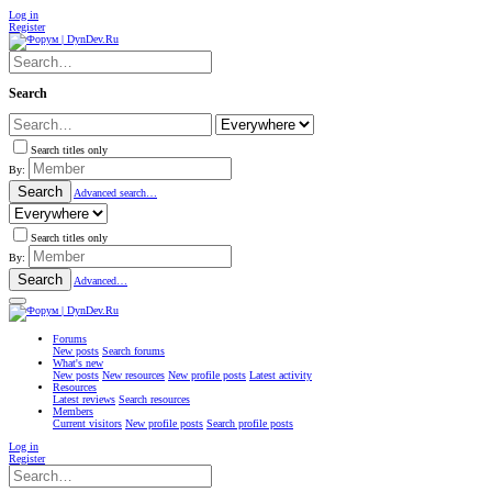
Log in
Register
Search
Search titles only
By:
Search
Advanced search…
Search titles only
By:
Search
Advanced…
Forums
New posts
Search forums
What's new
New posts
New resources
New profile posts
Latest activity
Resources
Latest reviews
Search resources
Members
Current visitors
New profile posts
Search profile posts
Log in
Register