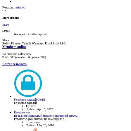
Reactions:
m1noob
•••
More options
Share
Status
Not open for further replies.
Share:
Reddit
Pinterest
Tumblr
WhatsApp
Email
Share
Link
Members online
No members online now.
Total: 385 (members: 0, guests: 385)
Latest resources
Генератор паролей GenRi
Генератор паролей
Juzilkree
Updated:
Apr 15, 2017
Resource icon
Продам моментальный магазин с проверкой оплаты!
Работает с qiwi оплатой по коментарию !
Kosmosmarli
Updated:
May 20, 2016