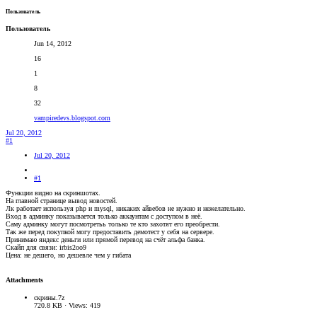
Пользователь
Пользователь
Jun 14, 2012
16
1
8
32
vampiredevs.blogspot.com
Jul 20, 2012
#1
Jul 20, 2012
#1
Функции видно на скриншотах.
На главной странице вывод новостей.
Лк работает используя php и mysql, никаких айвебов не нужно и нежелательно.
Вход в админку показывается только аккаунтам с доступом в неё.
Саму админку могут посмотретьь только те кто захотят его преобрести.
Так же перед покупкой могу предоставить демотест у себя на сервере.
Принимаю яндекс деньги или прямой перевод на счёт альфа банка.
Скайп для связи: irbis2oo9
Цена: не дешего, но дешевле чем у гибата
Attachments
скрины.7z
720.8 KB · Views: 419