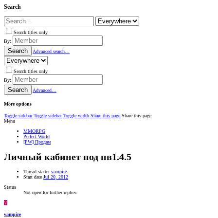
Search
Search titles only
By:
Search
Advanced search…
Search titles only
By:
Search
Advanced…
More options
Toggle sidebar
Toggle sidebar
Toggle width
Share this page
Share this page
Menu
MMORPG
Perfect World
[PW] Продам
Личный кабинет под пв1.4.5
Thread starter
vampire
Start date
Jul 20, 2012
Status
Not open for further replies.
V
vampire