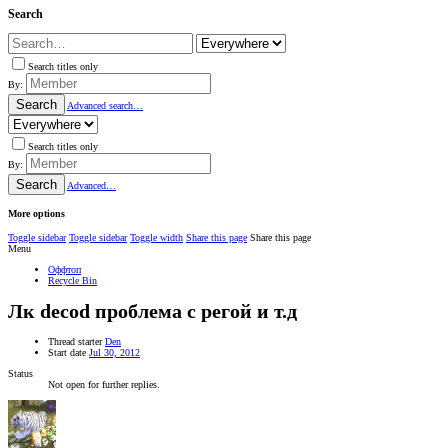
Search
Search titles only
By:
Search
Advanced search…
Search titles only
By:
Search
Advanced…
More options
Toggle sidebar
Toggle sidebar
Toggle width
Share this page
Share this page
Menu
Оффтоп
Recycle Bin
Лк decod проблема с регой и т.д
Thread starter
Den
Start date
Jul 30, 2012
Status
Not open for further replies.