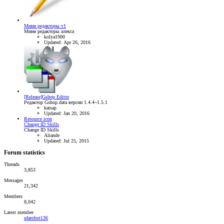
Мини редакторы v1
Мини редакторы алекса
kolya1900
Updated:
Apr 26, 2016
[Release]Gshop Editor
Редактор Gshop.data версии 1.4.4~1.5.1
katsap
Updated:
Jan 20, 2016
Resource icon
Change ID Skills
Change ID Skills
Aliande
Updated:
Jul 25, 2015
Forum statistics
Threads
3,853
Messages
21,342
Members
8,042
Latest member
ufarobot136