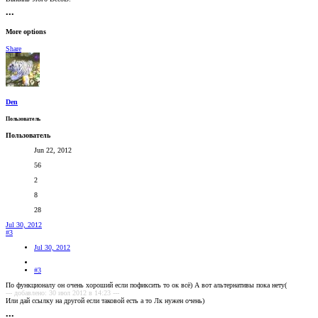
•••
More options
Share
Den
Пользователь
Пользователь
Jun 22, 2012
56
2
8
28
Jul 30, 2012
#3
Jul 30, 2012
#3
По функционалу он очень хороший если пофиксить то ок всё) А вот альтернативы пока нету(
--- добавлено: 30 июл 2012 в 14:23 ---
Или дай ссылку на другой если таковой есть а то Лк нужен очень)
•••