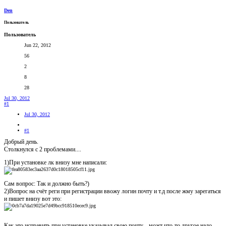
Den
Пользователь
Пользователь
Jun 22, 2012
56
2
8
28
Jul 30, 2012
#1
Jul 30, 2012
#1
Добрый день.
Столкнулся с 2 проблемами....
1)При установке лк внизу мне написали:
Сам вопрос: Так и должно быть?)
2)Вопрос на счёт реги при регистрации ввожу логин почту и т.д после жму зарегаться
и пишет внизу вот это:
Как это исправить при установке указывал свою почту... можт что-то другое надо
,