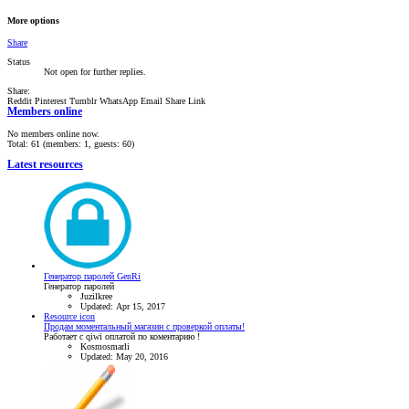
More options
Share
Status
Not open for further replies.
Share:
Reddit
Pinterest
Tumblr
WhatsApp
Email
Share
Link
Members online
No members online now.
Total: 61 (members: 1, guests: 60)
Latest resources
Генератор паролей GenRi
Генератор паролей
Juzilkree
Updated:
Apr 15, 2017
Resource icon
Продам моментальный магазин с проверкой оплаты!
Работает с qiwi оплатой по коментарию !
Kosmosmarli
Updated:
May 20, 2016