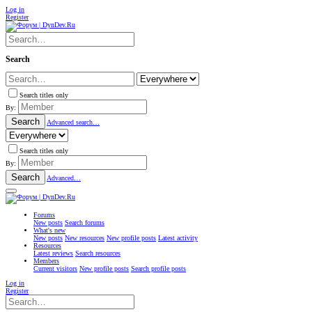
Log in
Register
Search
Search titles only
By:
Search
Advanced search…
Search titles only
By:
Search
Advanced…
Forums
New posts
Search forums
What's new
New posts
New resources
New profile posts
Latest activity
Resources
Latest reviews
Search resources
Members
Current visitors
New profile posts
Search profile posts
Log in
Register