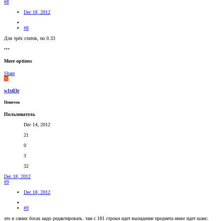
#8
Dec 18, 2012
#8
Для трёх статов, по 0.33
•••
More options
Share
W
w1stl3r
Новичок
Пользователь
Dec 14, 2012
21
0
3
32
Dec 18, 2012
#9
Dec 18, 2012
#9
это в самих босах надо редактировать. там с 181 строки идет выпадение предмета ниже идет шанс.