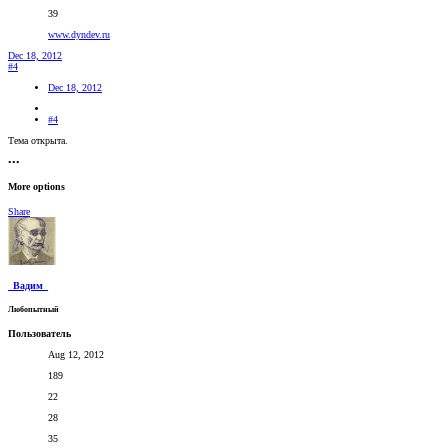
39
www.dyndev.ru
Dec 18, 2012
#4
Dec 18, 2012
#4
Тема открыта.
•••
More options
Share
_Вадим_
Любопытный
Пользователь
Aug 12, 2012
189
22
28
35