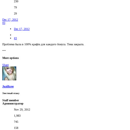
230
79
29
Dec 17, 2012
#3
Dec 17, 2012
#3
Проблема была в 100% крафта для каждого бонуса. Тема закрыта.
•••
More options
Share
Juzilkree
Злостный отаку
Staff member
Администратор
Nov 29, 2012
1,983
745
158