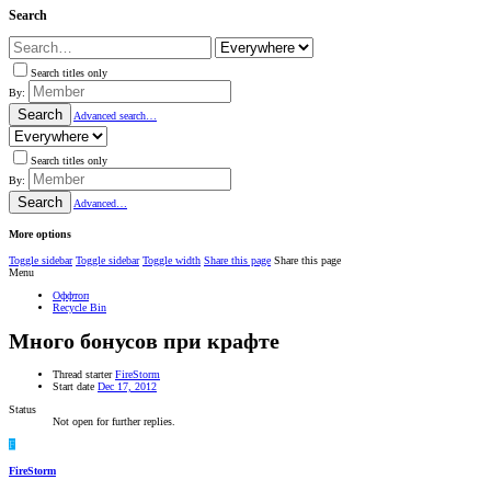
Search
Search titles only
By:
Search
Advanced search…
Search titles only
By:
Search
Advanced…
More options
Toggle sidebar
Toggle sidebar
Toggle width
Share this page
Share this page
Menu
Оффтоп
Recycle Bin
Много бонусов при крафте
Thread starter
FireStorm
Start date
Dec 17, 2012
Status
Not open for further replies.
F
FireStorm