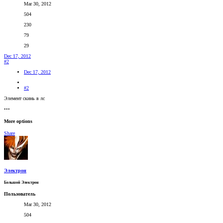
Mar 30, 2012
504
230
79
29
Dec 17, 2012
#2
Dec 17, 2012
#2
Элемент скинь в лс
•••
More options
Share
Электрон
Большой Электрон
Пользователь
Mar 30, 2012
504