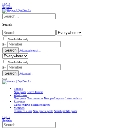
Log in
Register
Search
Search titles only
By:
Search
Advanced search…
Search titles only
By:
Search
Advanced…
Forums
New posts
Search forums
What's new
New posts
New resources
New profile posts
Latest activity
Resources
Latest reviews
Search resources
Members
Current visitors
New profile posts
Search profile posts
Log in
Register