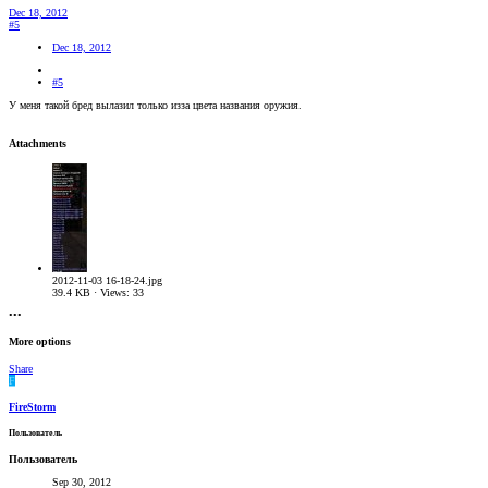
Dec 18, 2012
#5
Dec 18, 2012
#5
У меня такой бред вылазил только изза цвета названия оружия.
Attachments
2012-11-03 16-18-24.jpg
39.4 KB · Views: 33
•••
More options
Share
F
FireStorm
Пользователь
Пользователь
Sep 30, 2012