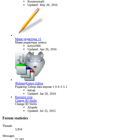
Kosmosmarli
Updated:
May 20, 2016
Мини редакторы v1
Мини редакторы алекса
kolya1900
Updated:
Apr 26, 2016
[Release]Gshop Editor
Редактор Gshop.data версии 1.4.4~1.5.1
katsap
Updated:
Jan 20, 2016
Resource icon
Change ID Skills
Change ID Skills
Aliande
Updated:
Jul 25, 2015
Forum statistics
Threads
3,854
Messages
21,343