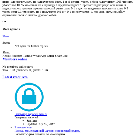
шанс надо расчитывать на калькуляторе брать 1 и её делить. тоесть с боса падает шмот 1005 что нить
убадет вот 100% это единичка к примеру 4 предмета падают 1 предмет падает редко остальные 3
падают чаще к примеру предмет который редко шанс 0.1 а другим предметам проставить шанс 0.3
тоесть если 0.3 умножить на 3 получается 0.9 и + 0.1 то получается 1. про доп. статы помойму
одинаковая песня с шансом дропа с мобов
•••
More options
Share
Status
Not open for further replies.
Share:
Reddit
Pinterest
Tumblr
WhatsApp
Email
Share
Link
Members online
No members online now.
Total: 103 (members: 0, guests: 103)
Latest resources
Генератор паролей GenRi
Генератор паролей
Juzilkree
Updated:
Apr 15, 2017
Resource icon
Продам моментальный магазин с проверкой оплаты!
Работает с qiwi оплатой по коментарию !