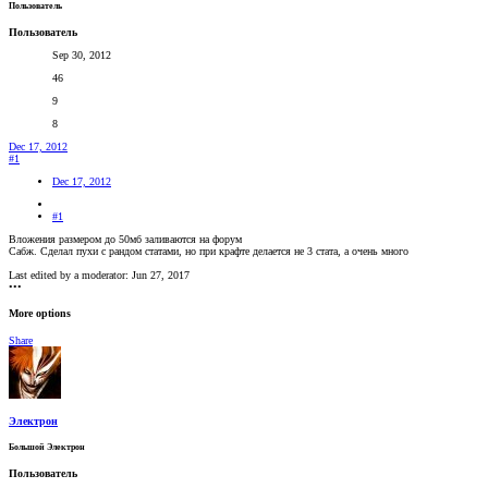
Пользователь
Пользователь
Sep 30, 2012
46
9
8
Dec 17, 2012
#1
Dec 17, 2012
#1
Вложения размером до 50мб заливаются на форум
Сабж. Сделал пухи с рандом статами, но при крафте делается не 3 стата, а очень много
Last edited by a moderator:
Jun 27, 2017
•••
More options
Share
Электрон
Большой Электрон
Пользователь