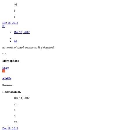
46
9
8
Dec 18, 2012
#6
Dec 18, 2012
#6
не помогло( какой поставить % у бонусов?
•••
More options
Share
W
w1stl3r
Новичок
Пользователь
Dec 14, 2012
21
0
3
32
Dec 18, 2012