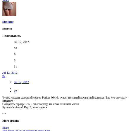
Share
Sunforce
Новичок
Пользователь
Jul 12, 2012
10
0
3
31
Jul 12, 2012
#7
Jul 12, 2012
#7
Чтобы создать хороший сервер Perfect World, нужен не малый начальный капитал. Так что это сразу
отпадает.
Создавать сервер CSS - смысла нету, их и так слишком много.
Купи себе Arma2 Day Z, и не парься
•••
More options
Share
You must log in or register to reply here.