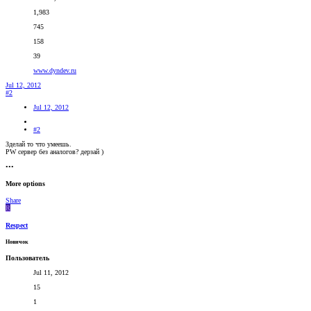
1,983
745
158
39
www.dyndev.ru
Jul 12, 2012
#2
Jul 12, 2012
#2
Зделай то что умеешь.
PW сервер без аналогов? дерзай )
•••
More options
Share
R
Respect
Новичок
Пользователь
Jul 11, 2012
15
1