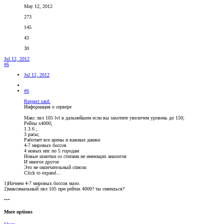
May 12, 2012
273
145
43
30
Jul 12, 2012
#6
Jul 12, 2012
#6
Respect said:
Информация о сервере
Макс лвл 105 lvl в дальнейшем если вы захотите увеличем уровень до 150;
Рейты х4000;
1.3.6 ;
3 расы;
Работает все арены и важные данжи
4-7 мировых боссов
4 новых нпс по 5 городам
Новые шмотки со статами не имеющих аналогов
И многое другое
Это не окончательный список
Click to expand...
1)Начнем 4-7 мировых боссов мало.
2)максимальный лвл 105 при рейтах 4000? ты смеешься?
•••
More options