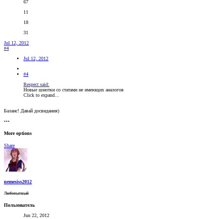
67
11
18
31
Jul 12, 2012
#4
Jul 12, 2012
#4
Respect said:
Новые шмотки со статами не имеющих аналогов
Click to expand...
Баланс! Давай досвидания)
•••
More options
Share
nemesiss2012
Любопытный
Пользователь
Jun 22, 2012