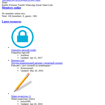
Share:
Reddit
Pinterest
Tumblr
WhatsApp
Email
Share
Link
Members online
No members online now.
Total: 140 (members: 0, guests: 140)
Latest resources
Генератор паролей GenRi
Генератор паролей
Juzilkree
Updated:
Apr 15, 2017
Resource icon
Продам моментальный магазин с проверкой оплаты!
Работает с qiwi оплатой по коментарию !
Kosmosmarli
Updated:
May 20, 2016
Мини редакторы v1
Мини редакторы алекса
kolya1900
Updated:
Apr 26, 2016