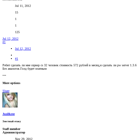
Jul 11, 2012
15
1
1
125
Jul 12, 2012
#1
Jul 12, 2012
#1
Ребят сделать ли мне сервер cs 32 человек стоимость 572 рублей в месяц,и сделать ли pw server 1.3.6
Без аналогов.Голд будет платным
•••
More options
Share
Juzilkree
Злостный отаку
Staff member
Администратор
Nov 29, 2012