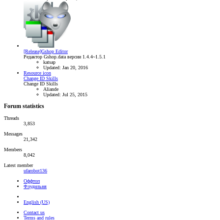
[Release]Gshop Editor
Редактор Gshop.data версии 1.4.4~1.5.1
katsap
Updated:
Jan 20, 2016
Resource icon
Change ID Skills
Change ID Skills
Aliande
Updated:
Jul 25, 2015
Forum statistics
Threads
3,853
Messages
21,342
Members
8,042
Latest member
ufarobot136
Оффтоп
Флудильня
English (US)
Contact us
Terms and rules