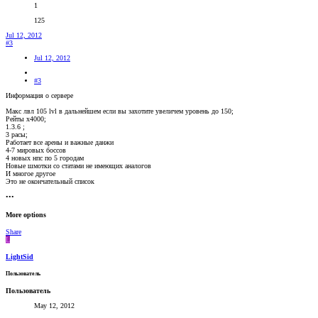
1
125
Jul 12, 2012
#3
Jul 12, 2012
#3
Информация о сервере
Макс лвл 105 lvl в дальнейшем если вы захотите увеличем уровень до 150;
Рейты х4000;
1.3.6 ;
3 расы;
Работает все арены и важные данжи
4-7 мировых боссов
4 новых нпс по 5 городам
Новые шмотки со статами не имеющих аналогов
И многое другое
Это не окончательный список
•••
More options
Share
L
LightSid
Пользователь
Пользователь
May 12, 2012