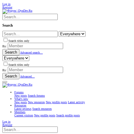
Log in
Register
Search
Search titles only
By:
Search
Advanced search…
Search titles only
By:
Search
Advanced…
Forums
New posts
Search forums
What's new
New posts
New resources
New profile posts
Latest activity
Resources
Latest reviews
Search resources
Members
Current visitors
New profile posts
Search profile posts
Log in
Register