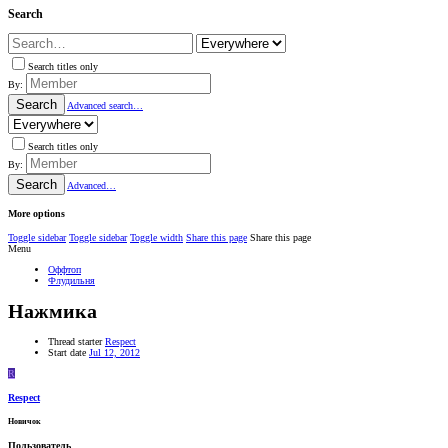
Search
Search titles only
By:
Search
Advanced search…
Search titles only
By:
Search
Advanced…
More options
Toggle sidebar
Toggle sidebar
Toggle width
Share this page
Share this page
Menu
Оффтоп
Флудильня
Нажмика
Thread starter
Respect
Start date
Jul 12, 2012
R
Respect
Новичок
Пользователь