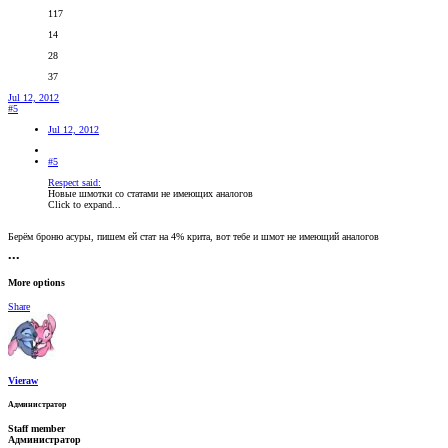
117
14
28
37
Jul 12, 2012
#5
Jul 12, 2012
#5
Respect said:
Новые шмотки со статами не имеющих аналогов
Click to expand...
Берём броню асуры, пишем ей стат на 4% крита, вот тебе и шмот не имеющий аналогов
•••
More options
Share
Vieraw
Администратор
Staff member
Администратор