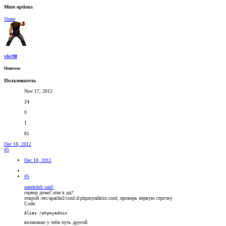
More options
Share
vfrc98
Новичок
Пользователь
Nov 17, 2012
24
0
1
81
Dec 18, 2012
#5
Dec 18, 2012
#5
sanekdnb said:
сервер дома? или в дц?
открой /etc/apache2/conf.d/phpmyadmin.conf, проверь первую строчку
Code:
Alias /phpmyadmin
возможно у тебя путь другой