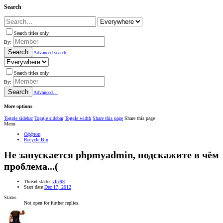
Search
Search titles only
By:
Search
Advanced search…
Search titles only
By:
Search
Advanced…
More options
Toggle sidebar
Toggle sidebar
Toggle width
Share this page
Share this page
Menu
Оффтоп
Recycle Bin
Не запускается phpmyadmin, подскажите в чём
проблема...(
Thread starter
vfrc98
Start date
Dec 17, 2012
Status
Not open for further replies.