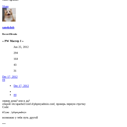
Share
sanekdnb
Record Breaks
« PW Мастер I »
Jun 25, 2012
294
164
43
31
Dec 17, 2012
#4
Dec 17, 2012
#4
сервер дома? или в дц?
открой /etc/apache2/conf.d/phpmyadmin.conf, проверь первую строчку
Code:
Alias /phpmyadmin
возможно у тебя путь другой
•••