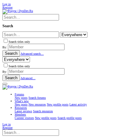
Log in
Register
Search
Search titles only
By:
Search
Advanced search…
Search titles only
By:
Search
Advanced…
Forums
New posts
Search forums
What's new
New posts
New resources
New profile posts
Latest activity
Resources
Latest reviews
Search resources
Members
Current visitors
New profile posts
Search profile posts
Log in
Register