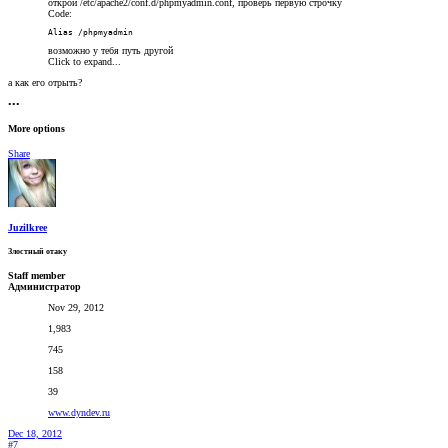
открой /etc/apache2/conf.d/phpmyadmin.conf, проверь первую строчку
Code:
Alias /phpmyadmin
возможно у тебя путь другой
Click to expand...
а как его отрыть?
•••
More options
Share
Juzilkree
Злостный отаку
Staff member
Администратор
Nov 29, 2012
1,983
745
158
39
www.dyndev.ru
Dec 18, 2012
#7