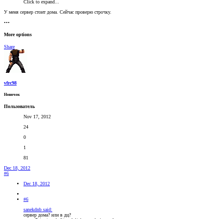
Click to expand...
У меня сервер стоит дома. Сейчас проверю строчку.
•••
More options
Share
vfrc98
Новичок
Пользователь
Nov 17, 2012
24
0
1
81
Dec 18, 2012
#6
Dec 18, 2012
#6
sanekdnb said:
сервер дома? или в дц?