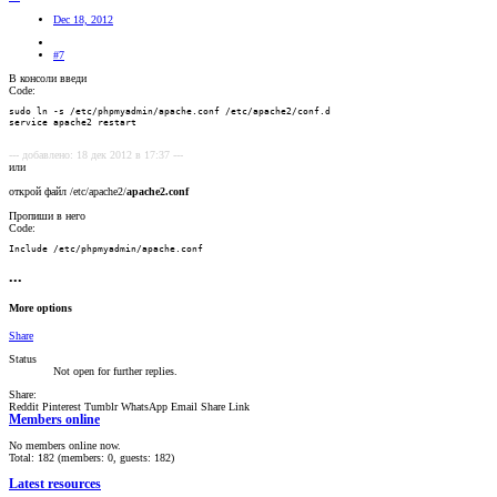
Dec 18, 2012
#7
В консоли введи
Code:
sudo ln -s /etc/phpmyadmin/apache.conf /etc/apache2/conf.d

service apache2 restart
--- добавлено: 18 дек 2012 в 17:37 ---
или
открой файл /etc/apache2/
apache2.conf
Пропиши в него
Code:
Include /etc/phpmyadmin/apache.conf
•••
More options
Share
Status
Not open for further replies.
Share:
Reddit
Pinterest
Tumblr
WhatsApp
Email
Share
Link
Members online
No members online now.
Total: 182 (members: 0, guests: 182)
Latest resources