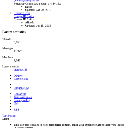
[Release]Gshop Editor
Редактор Gshop.data версии 1.4.4~1.5.1
katsap
Updated:
Jan 20, 2016
Resource icon
Change ID Skills
Change ID Skills
Aliande
Updated:
Jul 25, 2015
Forum statistics
Threads
3,853
Messages
21,342
Members
8,042
Latest member
ufarobot136
Оффтоп
Recycle Bin
English (US)
Contact us
Terms and rules
Privacy policy
Help
RSS
Top
Bottom
Menu
This site uses cookies to help personalise content, tailor your experience and to keep you logged
in if you register.