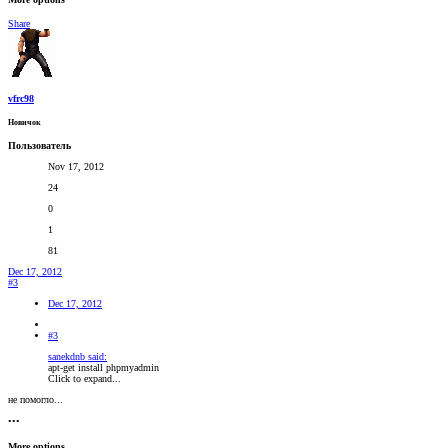
Share
vfrc98
Новичок
Пользователь
Nov 17, 2012
24
0
1
81
Dec 17, 2012
#3
Dec 17, 2012
#3
sanekdnb said:
apt-get install phpmyadmin
Click to expand...
не помогло...
•••
More options