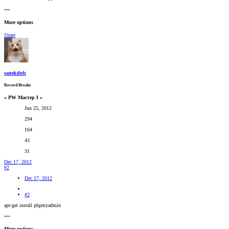
•••
More options
Share
sanekdnb
Record Breaks
« PW Мастер I »
Jun 25, 2012
294
164
43
31
Dec 17, 2012
#2
Dec 17, 2012
#2
apt-get install phpmyadmin
•••
More options