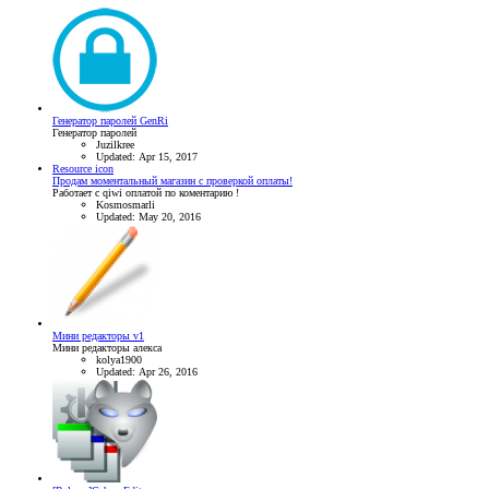
Генератор паролей GenRi
Генератор паролей
Juzilkree
Updated:
Apr 15, 2017
Resource icon
Продам моментальный магазин с проверкой оплаты!
Работает с qiwi оплатой по коментарию !
Kosmosmarli
Updated:
May 20, 2016
Мини редакторы v1
Мини редакторы алекса
kolya1900
Updated:
Apr 26, 2016