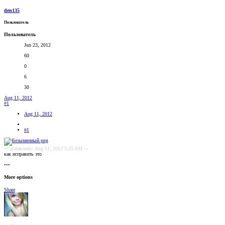
den135
Пользователь
Пользователь
Jun 23, 2012
60
0
6
30
Aug 11, 2012
#1
Aug 11, 2012
#1
--- добавлено: Aug 11, 2012 5:25 AM ---
как исправить это
•••
More options
Share