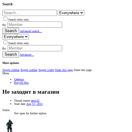
Search
Search titles only
By:
Search
Advanced search…
Search titles only
By:
Search
Advanced…
More options
Toggle sidebar
Toggle sidebar
Toggle width
Share this page
Share this page
Menu
Оффтоп
Recycle Bin
Не заходит в магазин
Thread starter
den135
Start date
Aug 11, 2012
Status
Not open for further replies.