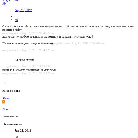
Aug 11, 2012
#9
Aug 11, 2012
#9
Серв и так включён, я сначало смотрел видео чтоб понять что включать а что нет, а потом все делал
по видео гайду
--- добавлено: Aug 11, 2012 9:34 AM ---
ладно щя попробую печенькин включить ( и да кстати этот код куда ?
Печенька в теме дал ( куда встовлять))
--- добавлено: Aug 11, 2012 9:34 AM ---
--- добавлено: Aug 11, 2012 9:34 AM ---
Click to expand...
--- добавлено: Aug 11, 2012 9:35 AM ---
плин код не могу его вписать в мою тему
--- добавлено: Aug 11, 2012 9:35 AM ---
•••
More options
Share
N
Nooo
Любопытный
Пользователь
Jun 24, 2012
98