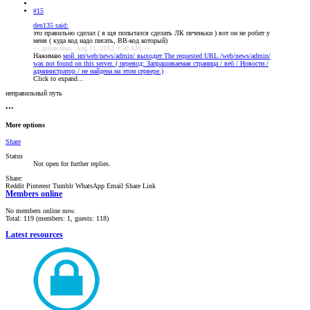
#15
den135 said:
это правильно сделал ( я щя попытался сделать ЛК печеньки ) вот он не робит у
меня ( куда код надо писать, BB-код который)
--- добавлено: Aug 11, 2012 9:50 AM ---
Нажимаю
мой_ип/web/news/admin/ выходит The requested URL /web/news/admin/
was not found on this server. ( перевод: Запрашиваемая страница / веб / Новости /
администратор / не найдена на этом сервере.)
Click to expand...
неправильный путь
•••
More options
Share
Status
Not open for further replies.
Share:
Reddit
Pinterest
Tumblr
WhatsApp
Email
Share
Link
Members online
No members online now.
Total: 119 (members: 1, guests: 118)
Latest resources