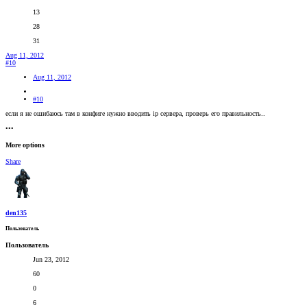
13
28
31
Aug 11, 2012
#10
Aug 11, 2012
#10
если я не ошибаюсь там в конфиге нужно вводить ip сервера, проверь его правильность..
•••
More options
Share
den135
Пользователь
Пользователь
Jun 23, 2012
60
0
6