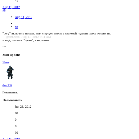
41
Aug 11, 2012
#8
Aug 11, 2012
#8
"регу" включить нельзя, апач стартует вместе с системой. тупишь здесь только ты.
--- добавлено: Aug 11, 2012 8:11 AM ---
и ещё, пишется "далее", а не далиее
•••
More options
Share
den135
Пользователь
Пользователь
Jun 23, 2012
60
0
6
30