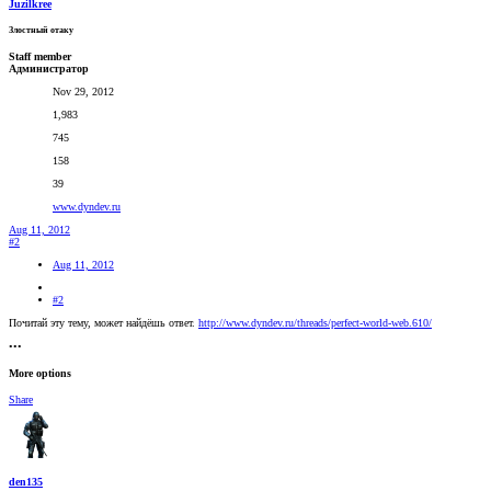
Juzilkree
Злостный отаку
Staff member
Администратор
Nov 29, 2012
1,983
745
158
39
www.dyndev.ru
Aug 11, 2012
#2
Aug 11, 2012
#2
Почитай эту тему, может найдёшь ответ.
http://www.dyndev.ru/threads/perfect-world-web.610/
•••
More options
Share
den135