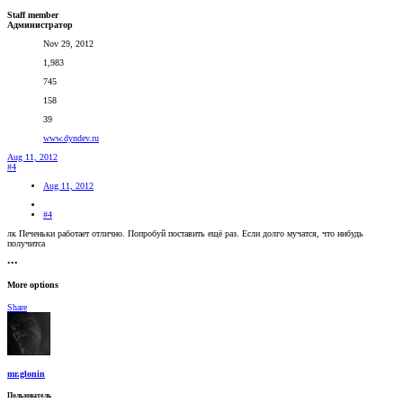
Staff member
Администратор
Nov 29, 2012
1,983
745
158
39
www.dyndev.ru
Aug 11, 2012
#4
Aug 11, 2012
#4
лк Печеньки работает отлично. Попробуй поставить ещё раз. Если долго мучатся, что нибудь
получитса
•••
More options
Share
mr.glonin
Пользователь