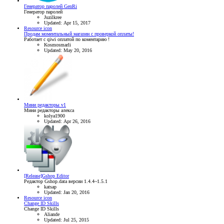
Генератор паролей GenRi
Генератор паролей
Juzilkree
Updated:
Apr 15, 2017
Resource icon
Продам моментальный магазин с проверкой оплаты!
Работает с qiwi оплатой по коментарию !
Kosmosmarli
Updated:
May 20, 2016
Мини редакторы v1
Мини редакторы алекса
kolya1900
Updated:
Apr 26, 2016
[Release]Gshop Editor
Редактор Gshop.data версии 1.4.4~1.5.1
katsap
Updated:
Jan 20, 2016
Resource icon
Change ID Skills
Change ID Skills
Aliande
Updated:
Jul 25, 2015