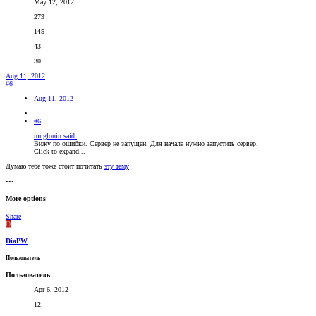
May 12, 2012
273
145
43
30
Aug 11, 2012
#6
Aug 11, 2012
#6
mr.glonin said:
Вижу по ошибки. Сервер не запущен. Для начала нужно запустить сервер.
Click to expand...
Думаю тебе тоже стоит почитать
эту тему
•••
More options
Share
D
DiaPW
Пользователь
Пользователь
Apr 6, 2012
12