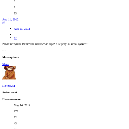
0
8
33
Aug 11, 2012
#7
Aug 11, 2012
#7
Ребят не тупите Включите полностью серв! а не регу лк и так далиее!!!
•••
More options
Share
Печенька
Любопытный
Пользователь
May 14, 2012
279
82
43