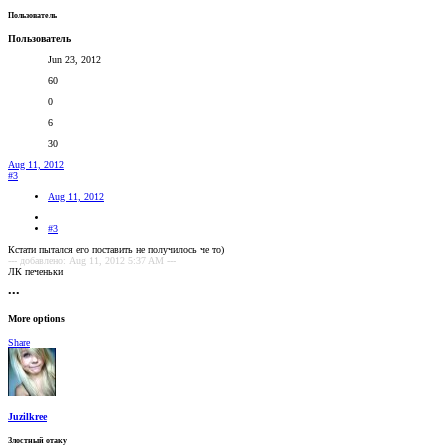
Пользователь
Пользователь
Jun 23, 2012
60
0
6
30
Aug 11, 2012
#3
Aug 11, 2012
#3
Кстати пытался его поставить не получилось че то)
--- добавлено: Aug 11, 2012 5:37 AM ---
ЛК печеньки
•••
More options
Share
Juzilkree
Злостный отаку