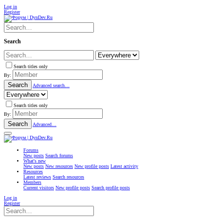
Log in
Register
Search
Search titles only
By:
Search
Advanced search…
Search titles only
By:
Search
Advanced…
Forums
New posts
Search forums
What's new
New posts
New resources
New profile posts
Latest activity
Resources
Latest reviews
Search resources
Members
Current visitors
New profile posts
Search profile posts
Log in
Register