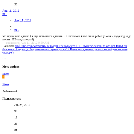
30
Aug 11, 2012
#11
Aug 11, 2012
#11
это правильно сделал ( я щя попытался сделать ЛК печеньки ) вот он не робит у меня ( куда код надо
писать, BB-код который)
--- добавлено: Aug 11, 2012 9:50 AM ---
Нажимаю
мой_ип/web/news/admin/ выходит The requested URL /web/news/admin/ was not found on
this server. ( перевод: Запрашиваемая страница / веб / Новости / администратор / не найдена на этом
сервере.)
•••
More options
Share
N
Nooo
Любопытный
Пользователь
Jun 24, 2012
98
13
28
31