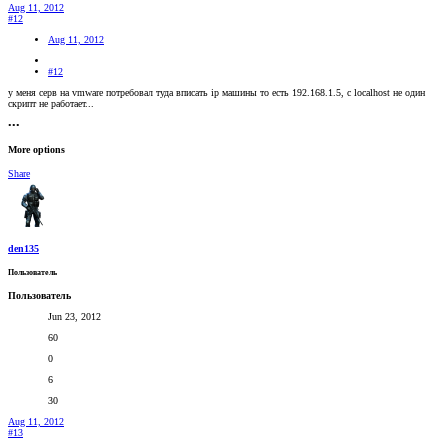
Aug 11, 2012
#12
Aug 11, 2012
#12
у меня серв на vmware потребовал туда вписать ip машины то есть 192.168.1.5, c localhost не один
скрипт не работает...
•••
More options
Share
den135
Пользователь
Пользователь
Jun 23, 2012
60
0
6
30
Aug 11, 2012
#13