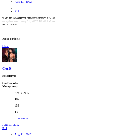
Aug 11, 2012
#13
у мя на хамачи так что начинается с 5.200.....
--- добавлено: Aug 11, 2012 10:28 AM ---
это я делал
•••
More options
Share
ClouD
Инквизитор
Staff member
Модератор
Apr 3, 2012
402
136
43
Ярославль
Aug 11, 2012
#14
Aug 11, 2012