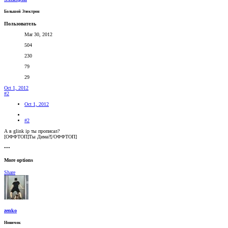
Большой Электрон
Пользователь
Mar 30, 2012
504
230
79
29
Oct 1, 2012
#2
Oct 1, 2012
#2
А в glink ip ты прописал?
[ОФФТОП]Ты Дима?[/ОФФТОП]
•••
More options
Share
zenko
Новичок