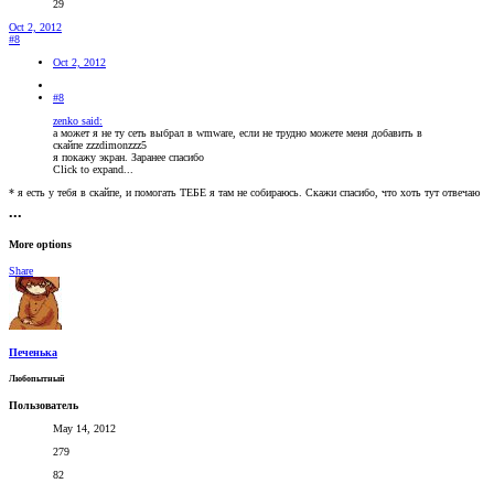
29
Oct 2, 2012
#8
Oct 2, 2012
#8
zenko said:
а может я не ту сеть выбрал в wmware, если не трудно можете меня добавить в
скайпе zzzdimonzzz5
я покажу экран. Заранее спасибо
Click to expand...
* я есть у тебя в скайпе, и помогать ТЕБЕ я там не собираюсь. Скажи спасибо, что хоть тут отвечаю
•••
More options
Share
Печенька
Любопытный
Пользователь
May 14, 2012
279
82