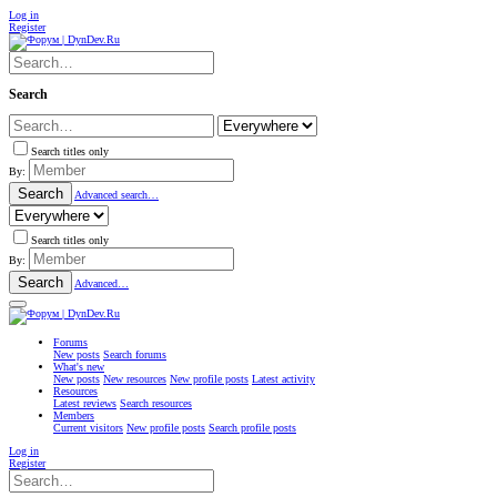
Log in
Register
Search
Search titles only
By:
Search
Advanced search…
Search titles only
By:
Search
Advanced…
Forums
New posts
Search forums
What's new
New posts
New resources
New profile posts
Latest activity
Resources
Latest reviews
Search resources
Members
Current visitors
New profile posts
Search profile posts
Log in
Register