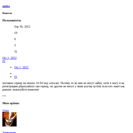
zenko
Новичок
Пользователь
Sep 30, 2012
19
0
3
31
Oct 1, 2012
#1
Oct 1, 2012
#1
поставил сервер на ubuntu 10.04 под wmware. Почему то ко мне не могут зайти, хотя я могу и на
регистрацию.phpmyadmin сам сервер, но другие не могут у меня роутер tp-link если кто знает как
решить пожалуйста помогите
•••
More options
Share
Электрон