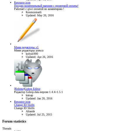
Resource icon
Продам моментальный магазин с проверкой оплаты!
Работает с qiwi оплатой по коментарию !
Kosmosmarli
Updated:
May 20, 2016
Мини редакторы v1
Мини редакторы алекса
kolya1900
Updated:
Apr 26, 2016
[Release]Gshop Editor
Редактор Gshop.data версии 1.4.4~1.5.1
katsap
Updated:
Jan 20, 2016
Resource icon
Change ID Skills
Change ID Skills
Aliande
Updated:
Jul 25, 2015
Forum statistics
Threads