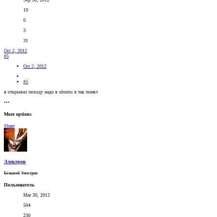
19
0
3
31
Oct 2, 2012
#5
Oct 2, 2012
#5
я открывал походу надо в ubuntu я так понял
•••
More options
Share
Электрон
Большой Электрон
Пользователь
Mar 30, 2012
504
230