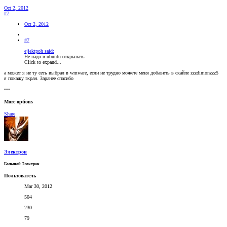
Oct 2, 2012
#7
Oct 2, 2012
#7
ejiektpoh said:
Не надо в ubuntu открывать
Click to expand...
а может я не ту сеть выбрал в wmware, если не трудно можете меня добавить в скайпе zzzdimonzzz5
я покажу экран. Заранее спасибо
•••
More options
Share
Электрон
Большой Электрон
Пользователь
Mar 30, 2012
504
230
79