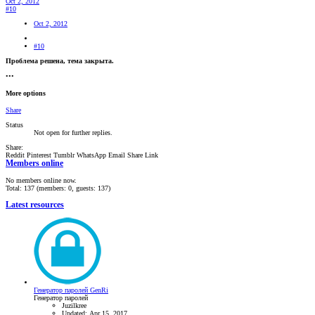
Oct 2, 2012
#10
Oct 2, 2012
#10
Проблема решена, тема закрыта.
•••
More options
Share
Status
Not open for further replies.
Share:
Reddit
Pinterest
Tumblr
WhatsApp
Email
Share
Link
Members online
No members online now.
Total: 137 (members: 0, guests: 137)
Latest resources
Генератор паролей GenRi
Генератор паролей
Juzilkree
Updated:
Apr 15, 2017