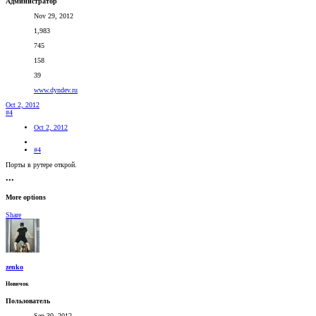
Администратор
Nov 29, 2012
1,983
745
158
39
www.dyndev.ru
Oct 2, 2012
#4
Oct 2, 2012
#4
Порты в рутере открой.
•••
More options
Share
zenko
Новичок
Пользователь
Sep 30, 2012