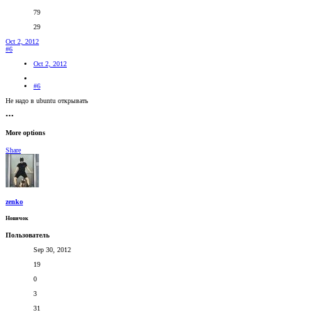
79
29
Oct 2, 2012
#6
Oct 2, 2012
#6
Не надо в ubuntu открывать
•••
More options
Share
zenko
Новичок
Пользователь
Sep 30, 2012
19
0
3
31