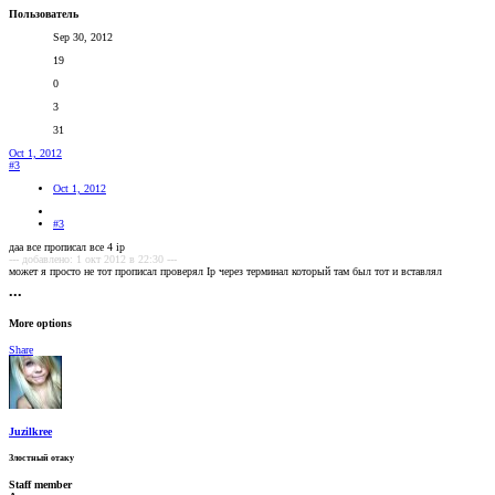
Пользователь
Sep 30, 2012
19
0
3
31
Oct 1, 2012
#3
Oct 1, 2012
#3
даа все прописал все 4 ip
--- добавлено: 1 окт 2012 в 22:30 ---
может я просто не тот прописал проверял Ip через терминал который там был тот и вставлял
•••
More options
Share
Juzilkree
Злостный отаку
Staff member