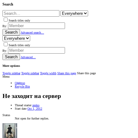
Search
Search titles only
By:
Search
Advanced search…
Search titles only
By:
Search
Advanced…
More options
Toggle sidebar
Toggle sidebar
Toggle width
Share this page
Share this page
Menu
Оффтоп
Recycle Bin
Не заходит на сервер
Thread starter
zenko
Start date
Oct 1, 2012
Status
Not open for further replies.