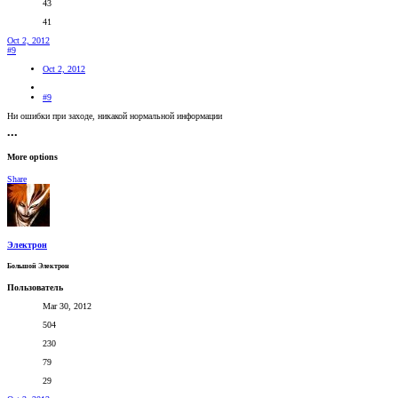
43
41
Oct 2, 2012
#9
Oct 2, 2012
#9
Ни ошибки при заходе, никакой нормальной информации
•••
More options
Share
Электрон
Большой Электрон
Пользователь
Mar 30, 2012
504
230
79
29