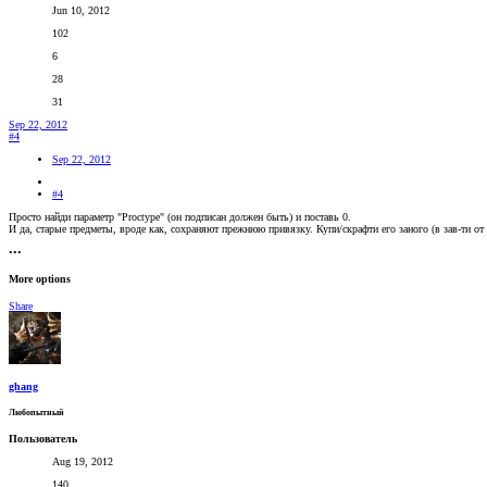
Jun 10, 2012
102
6
28
31
Sep 22, 2012
#4
Sep 22, 2012
#4
Просто найди параметр "Proctype" (он подписан должен быть) и поставь 0.
И да, старые предметы, вроде как, сохраняют прежнюю привязку. Купи/скрафти его заного (в зав-ти от т
•••
More options
Share
ghang
Любопытный
Пользователь
Aug 19, 2012
140