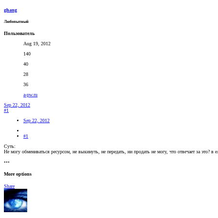
ghang
Любопытный
Пользователь
Aug 19, 2012
140
40
28
36
a-pw.ru
Sep 22, 2012
#1
Sep 22, 2012
#1
Суть:
Не могу обмениваться ресурсом, не выкинуть, не передать, ни продать не могу, что отвечает за это? в
•••
More options
Share