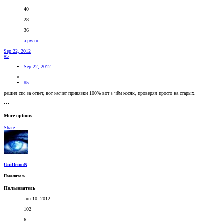
40
28
36
a-pw.ru
Sep 22, 2012
#5
Sep 22, 2012
#5
решил спс за ответ, вот насчет привязки 100% вот в чём косяк, проверял просто на старых.
•••
More options
Share
UniDemoN
Повелитель
Пользователь
Jun 10, 2012
102
6