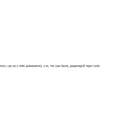
ого, где он у тебя добывается), а те, что уже были, редактируй через iweb.