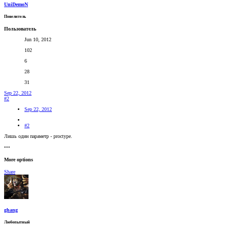
UniDemoN
Повелитель
Пользователь
Jun 10, 2012
102
6
28
31
Sep 22, 2012
#2
Sep 22, 2012
#2
Лишь один параметр - proctype.
•••
More options
Share
ghang
Любопытный