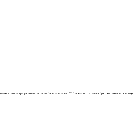
 елементе стояли цифры нашёл отличие было прописано "23" в какой то строке убрал, не помогло. Что ещё