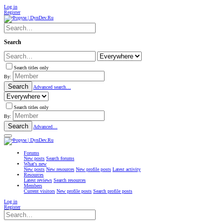
Log in
Register
Search
Search titles only
By:
Search
Advanced search…
Search titles only
By:
Search
Advanced…
Forums
New posts
Search forums
What's new
New posts
New resources
New profile posts
Latest activity
Resources
Latest reviews
Search resources
Members
Current visitors
New profile posts
Search profile posts
Log in
Register