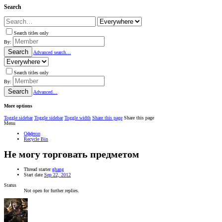
Search
Search titles only
By:
Search
Advanced search…
Search titles only
By:
Search
Advanced…
More options
Toggle sidebar
Toggle sidebar
Toggle width
Share this page
Share this page
Menu
Оффтоп
Recycle Bin
Не могу торговать предметом
Thread starter
ghang
Start date
Sep 22, 2012
Status
Not open for further replies.