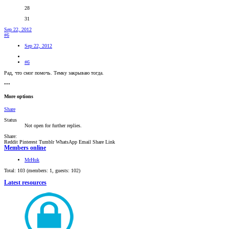
28
31
Sep 22, 2012
#6
Sep 22, 2012
#6
Рад, что смог помочь. Темку закрываю тогда.
•••
More options
Share
Status
Not open for further replies.
Share:
Reddit
Pinterest
Tumblr
WhatsApp
Email
Share
Link
Members online
MrHuk
Total: 103 (members: 1, guests: 102)
Latest resources