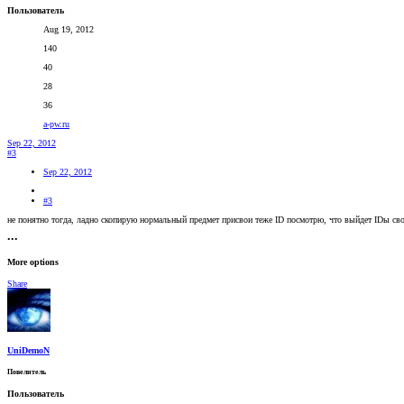
Пользователь
Aug 19, 2012
140
40
28
36
a-pw.ru
Sep 22, 2012
#3
Sep 22, 2012
#3
не понятно тогда, ладно скопирую нормальный предмет присвои теже ID посмотрю, что выйдет IDы сво
•••
More options
Share
UniDemoN
Повелитель
Пользователь