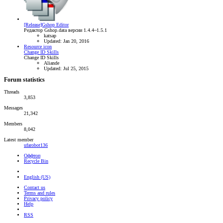
[Release]Gshop Editor
Редактор Gshop.data версии 1.4.4~1.5.1
katsap
Updated:
Jan 20, 2016
Resource icon
Change ID Skills
Change ID Skills
Aliande
Updated:
Jul 25, 2015
Forum statistics
Threads
3,853
Messages
21,342
Members
8,042
Latest member
ufarobot136
Оффтоп
Recycle Bin
English (US)
Contact us
Terms and rules
Privacy policy
Help
RSS