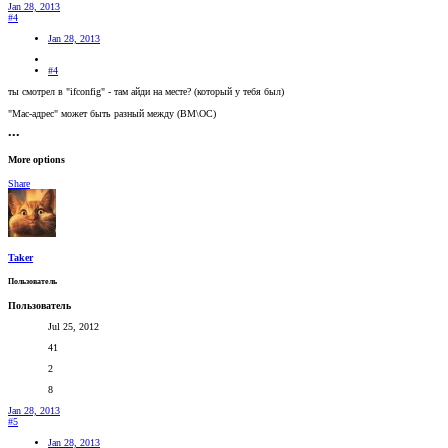
Jan 28, 2013
#4
Jan 28, 2013
#4
ты смотрел в "ifconfig" - там айди на месте? (который у тебя был)
"Мас-адрес" может быть разный между (ВМ\ОС)
•••
More options
Share
Taker
Пользователь
Пользователь
Jul 25, 2012
41
2
8
Jan 28, 2013
#5
Jan 28, 2013