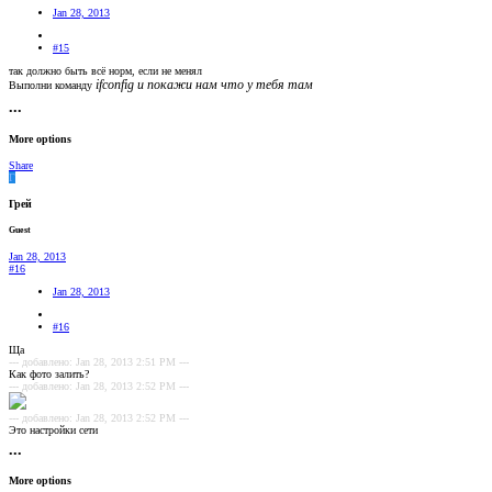
Jan 28, 2013
#15
так должно быть всё норм, если не менял
ifconfig и покажи нам что у тебя там
Выполни команду
•••
More options
Share
Г
Грей
Guest
Jan 28, 2013
#16
Jan 28, 2013
#16
Ща
--- добавлено: Jan 28, 2013 2:51 PM ---
Как фото залить?
--- добавлено: Jan 28, 2013 2:52 PM ---
--- добавлено: Jan 28, 2013 2:52 PM ---
Это настройки сети
•••
More options