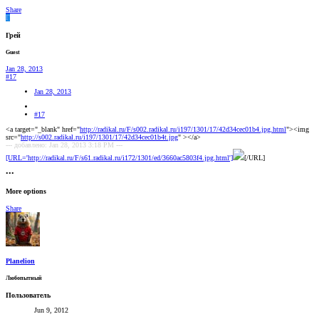
Share
Г
Грей
Guest
Jan 28, 2013
#17
Jan 28, 2013
#17
<a target="_blank" href="
http://radikal.ru/F/s002.radikal.ru/i197/1301/17/42d34cec01b4.jpg.html
"><img
src="
http://s002.radikal.ru/i197/1301/17/42d34cec01b4t.jpg
" ></a>
--- добавлено: Jan 28, 2013 3:18 PM ---
[URL='http://radikal.ru/F/s61.radikal.ru/i172/1301/ed/3660ac5803f4.jpg.html']
[/URL]
•••
More options
Share
Planelion
Любопытный
Пользователь
Jun 9, 2012