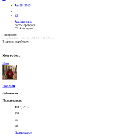
Jan 28, 2013
#3
Juzilkree said:
порты пробрось.
Click to expand...
Пробросил
--- добавлено: Jan 28, 2013 11:59 AM ---
Всеравно неработает
•••
More options
Share
Planelion
Любопытный
Пользователь
Jun 9, 2012
257
55
28
Подмосковье