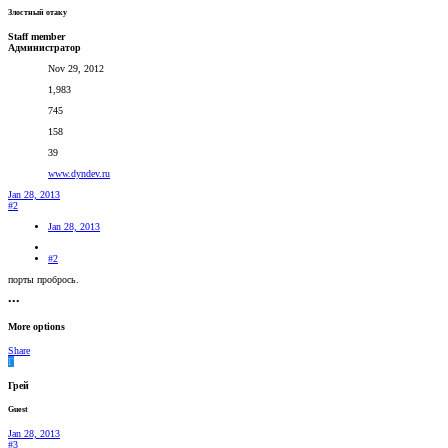
Злостный отаку
Staff member
Администратор
Nov 29, 2012
1,983
745
158
39
www.dyndev.ru
Jan 28, 2013
#2
Jan 28, 2013
#2
порты пробрось.
•••
More options
Share
Г
Грей
Guest
Jan 28, 2013
#3