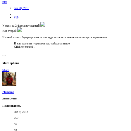
#19
Jan 28, 2013
#19
У меян та 2 фаила вот первый
Вот второй
И какой из них Редартировать и что куда встовлять покажите пожалуста картинками
И как заливать увртинки как ты?залил выше
Click to expand...
•••
More options
Share
Planelion
Любопытный
Пользователь
Jun 9, 2012
257
55
28