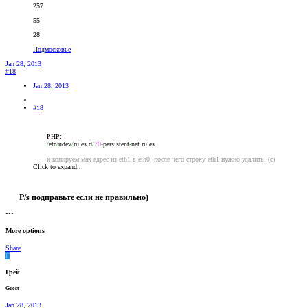
257
55
28
Подмосковье
Jan 28, 2013
#18
Jan 28, 2013
#18
PHP:
/
etc
/
udev
/
rules
.
d
/
70
-
persistent
-
net
.
rules
и копируем мак адрес из eth1 в eth0, после чего строку eth1 нужно удалить. (с)
Click to expand...
P/s подправьте если не правильно)
•••
More options
Share
Г
Грей
Guest
Jan 28, 2013