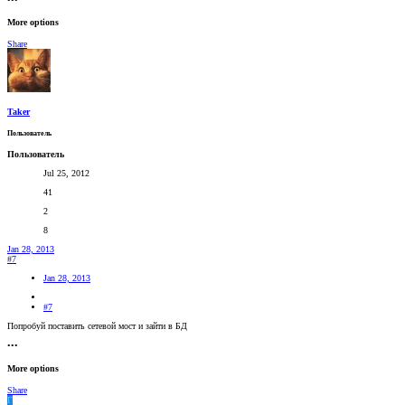
•••
More options
Share
Taker
Пользователь
Пользователь
Jul 25, 2012
41
2
8
Jan 28, 2013
#7
Jan 28, 2013
#7
Попробуй поставить сетевой мост и зайти в БД
•••
More options
Share
Г