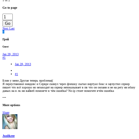
1 of 2
Go to page
Go
Next
Last
Г
Грей
Guest
Jan 28, 2013
#1
Jan 28, 2013
#1
Блин у меян Другая теперь проблема((
Я переустановил виндовс и Сервре скинул через флешку скачал виртуал бокс и заупустил сервер
пишет что всё хорошо но незаходит на сервер непоказывает в пв что он онлаин и не на регу ни вбазу
даных на в лк ни вайвеб помоигте в чём ошибка? No-ip стоит помогите вчём ошибка
•••
More options
Share
Juzilkree