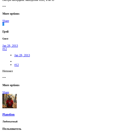
•••
More options
Share
Г
Грей
Guest
Jan 28, 2013
#12
Jan 28, 2013
#12
Непонел
•••
More options
Share
Planelion
Любопытный
Пользователь