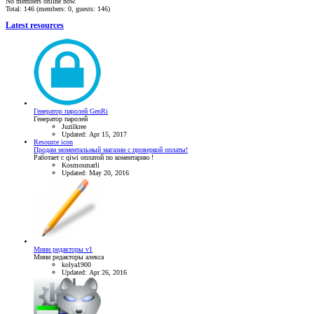
No members online now.
Total: 146 (members: 0, guests: 146)
Latest resources
Генератор паролей GenRi
Генератор паролей
Juzilkree
Updated:
Apr 15, 2017
Resource icon
Продам моментальный магазин с проверкой оплаты!
Работает с qiwi оплатой по коментарию !
Kosmosmarli
Updated:
May 20, 2016
Мини редакторы v1
Мини редакторы алекса
kolya1900
Updated:
Apr 26, 2016