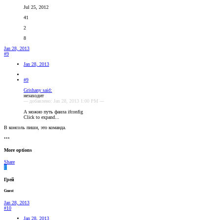
Jul 25, 2012
41
2
8
Jan 28, 2013
#9
Jan 28, 2013
#9
Grishany said:
незаходит
--- добавлено: Jan 28, 2013 1:00 PM ---
А можно путь фаила ifconfig
Click to expand...
В консоль пиши, это команда.
•••
More options
Share
Г
Грей
Guest
Jan 28, 2013
#10
Jan 28, 2013