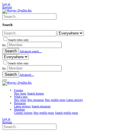
Log in
Register
Search
Search titles only
By:
Search
Advanced search…
Search titles only
By:
Search
Advanced…
Forums
New posts
Search forums
What's new
New posts
New resources
New profile posts
Latest activity
Resources
Latest reviews
Search resources
Members
Current visitors
New profile posts
Search profile posts
Log in
Register