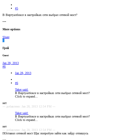
#5
В Виртуалбоксе в настройках сети выбрал сетевой мост?
•••
More options
Share
Г
Грей
Guest
Jan 28, 2013
#6
Jan 28, 2013
#6
Taker said:
В Виртуалбоксе в настройках сети выбрал сетевой мост?
Click to expand...
нет
--- добавлено: Jan 28, 2013 12:54 PM ---
Taker said:
В Виртуалбоксе в настройках сети выбрал сетевой мост?
Click to expand...
нет
--- добавлено: Jan 28, 2013 12:54 PM ---
ПОставил сетевой мост Щас попробую зайти как зайду отпишусь