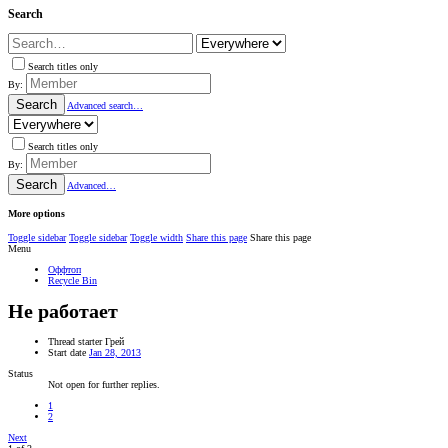
Search
Search titles only
By:
Search
Advanced search…
Search titles only
By:
Search
Advanced…
More options
Toggle sidebar
Toggle sidebar
Toggle width
Share this page
Share this page
Menu
Оффтоп
Recycle Bin
Не работает
Thread starter
Грей
Start date
Jan 28, 2013
Status
Not open for further replies.
1
2
Next