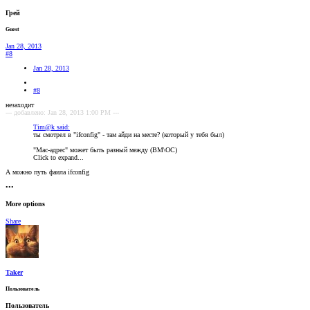
Грей
Guest
Jan 28, 2013
#8
Jan 28, 2013
#8
незаходит
--- добавлено: Jan 28, 2013 1:00 PM ---
Tim@k said:
ты смотрел в "ifconfig" - там айди на месте? (который у тебя был)
"Мас-адрес" может быть разный между (ВМ\ОС)
Click to expand...
А можно путь фаила ifconfig
•••
More options
Share
Taker
Пользователь
Пользователь