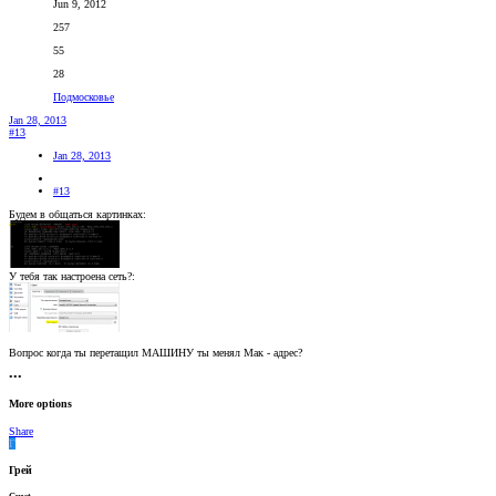
Jun 9, 2012
257
55
28
Подмосковье
Jan 28, 2013
#13
Jan 28, 2013
#13
Будем в общаться картинках:
У тебя так настроена сеть?:
Вопрос когда ты перетащил МАШИНУ ты менял Мак - адрес?
•••
More options
Share
Г
Грей