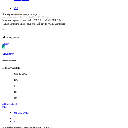
#10
А какую имено смотреть надо?
--- добавлено: Jan 28, 2013 1:12 PM ---
У меня строчка inet addr:127.0.0.1 Mask:255.0.0.1
Так и должно быть иил мой айпи там быть Должен?
•••
More options
Share
M
MKamois
Пользователь
Пользователь
Jun 5, 2012
101
6
18
39
Jan 28, 2013
#11
Jan 28, 2013
#11
смотри интерфейс наподобие eth0, а не lo