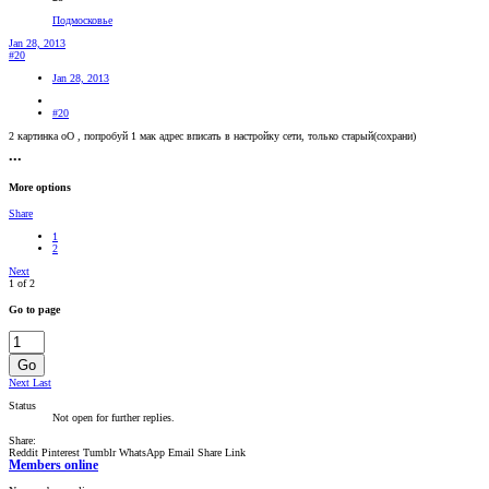
Подмосковье
Jan 28, 2013
#20
Jan 28, 2013
#20
2 картинка оО , попробуй 1 мак адрес вписать в настройку сети, только старый(сохрани)
•••
More options
Share
1
2
Next
1 of 2
Go to page
Go
Next
Last
Status
Not open for further replies.
Share:
Reddit
Pinterest
Tumblr
WhatsApp
Email
Share
Link
Members online