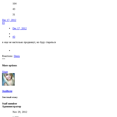
164
43
31
Dec 17, 2012
#3
Dec 17, 2012
#3
я еще не настолько продвинут, но буду стараться
Reactions:
Denis
•••
More options
Share
Juzilkree
Злостный отаку
Staff member
Администратор
Nov 29, 2012