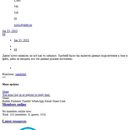
1,983
745
158
39
www.dyndev.ru
Jan 13, 2013
#4
Jan 13, 2013
#4
Давно хотел написать но всё как то забывал. Удобней было бы вынести данные подключения к базе в
файл, дабы не вводить все эти данные руками постоянно.
Reactions:
sanekdnb
•••
More options
Share
You must log in or register to reply here.
Share:
Reddit
Pinterest
Tumblr
WhatsApp
Email
Share
Link
Members online
No members online now.
Total: 115 (members: 0, guests: 115)
Latest resources