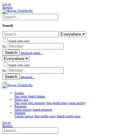
Log in
Register
Search
Search titles only
By:
Search
Advanced search…
Search titles only
By:
Search
Advanced…
Forums
New posts
Search forums
What's new
New posts
New resources
New profile posts
Latest activity
Resources
Latest reviews
Search resources
Members
Current visitors
New profile posts
Search profile posts
Log in
Register