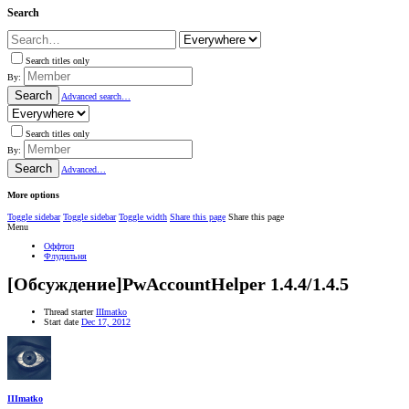
Search
Search titles only
By:
Search
Advanced search…
Search titles only
By:
Search
Advanced…
More options
Toggle sidebar
Toggle sidebar
Toggle width
Share this page
Share this page
Menu
Оффтоп
Флудильня
[Обсуждение]PwAccountHelper 1.4.4/1.4.5
Thread starter
IIImatko
Start date
Dec 17, 2012
IIImatko