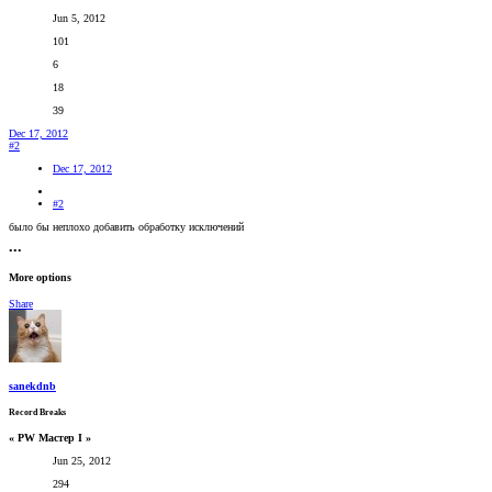
Jun 5, 2012
101
6
18
39
Dec 17, 2012
#2
Dec 17, 2012
#2
было бы неплохо добавить обработку исключений
•••
More options
Share
sanekdnb
Record Breaks
« PW Мастер I »
Jun 25, 2012
294