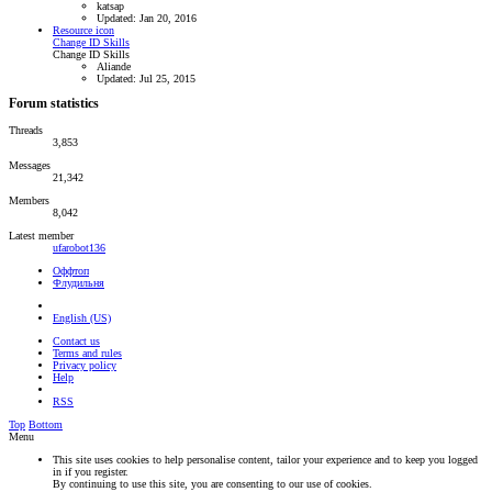
katsap
Updated:
Jan 20, 2016
Resource icon
Change ID Skills
Change ID Skills
Aliande
Updated:
Jul 25, 2015
Forum statistics
Threads
3,853
Messages
21,342
Members
8,042
Latest member
ufarobot136
Оффтоп
Флудильня
English (US)
Contact us
Terms and rules
Privacy policy
Help
RSS
Top
Bottom
Menu
This site uses cookies to help personalise content, tailor your experience and to keep you logged
in if you register.
By continuing to use this site, you are consenting to our use of cookies.