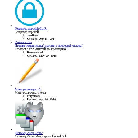
Генератор паролей GenRi
Генератор паролей
Juzilkree
Updated:
Apr 15, 2017
Resource icon
Продам моментальный магазин с проверкой оплаты!
Работает с qiwi оплатой по коментарию !
Kosmosmarli
Updated:
May 20, 2016
Мини редакторы v1
Мини редакторы алекса
kolya1900
Updated:
Apr 26, 2016
[Release]Gshop Editor
Редактор Gshop.data версии 1.4.4~1.5.1