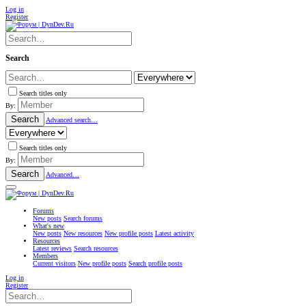
Log in
Register
Search
Search titles only
By:
Search
Advanced search…
Search titles only
By:
Search
Advanced…
Forums
New posts
Search forums
What's new
New posts
New resources
New profile posts
Latest activity
Resources
Latest reviews
Search resources
Members
Current visitors
New profile posts
Search profile posts
Log in
Register