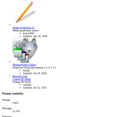
Мини редакторы v1
Мини редакторы алекса
kolya1900
Updated:
Apr 26, 2016
[Release]Gshop Editor
Редактор Gshop.data версии 1.4.4~1.5.1
katsap
Updated:
Jan 20, 2016
Resource icon
Change ID Skills
Change ID Skills
Aliande
Updated:
Jul 25, 2015
Forum statistics
Threads
3,853
Messages
21,342
Members