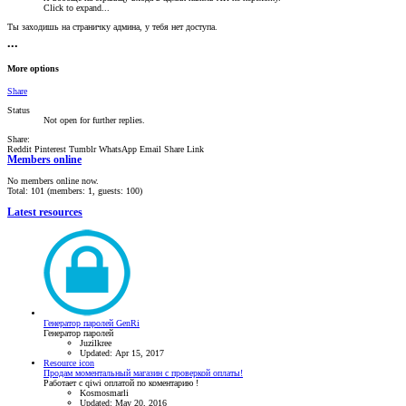
Click to expand...
Ты заходишь на страничку админа, у тебя нет доступа.
•••
More options
Share
Status
Not open for further replies.
Share:
Reddit
Pinterest
Tumblr
WhatsApp
Email
Share
Link
Members online
No members online now.
Total: 101 (members: 1, guests: 100)
Latest resources
Генератор паролей GenRi
Генератор паролей
Juzilkree
Updated:
Apr 15, 2017
Resource icon
Продам моментальный магазин с проверкой оплаты!
Работает с qiwi оплатой по коментарию !
Kosmosmarli
Updated:
May 20, 2016