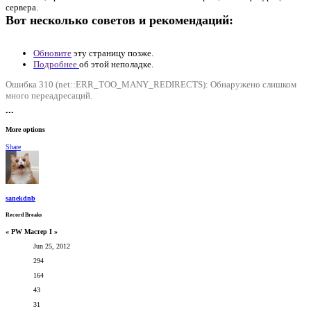
сервера.
Вот несколько советов и рекомендаций:
Обновите
эту страницу позже.
Подробнее
об этой неполадке.
Ошибка 310 (net::ERR_TOO_MANY_REDIRECTS): Обнаружено слишком
много переадресаций.
•••
More options
Share
sanekdnb
Record Breaks
« PW Мастер I »
Jun 25, 2012
294
164
43
31