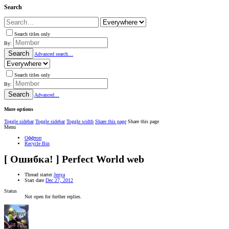
Search
Search titles only
By:
Search
Advanced search…
Search titles only
By:
Search
Advanced…
More options
Toggle sidebar
Toggle sidebar
Toggle width
Share this page
Share this page
Menu
Оффтоп
Recycle Bin
[ Ошибка! ] Perfect World web
Thread starter
Jenya
Start date
Dec 27, 2012
Status
Not open for further replies.