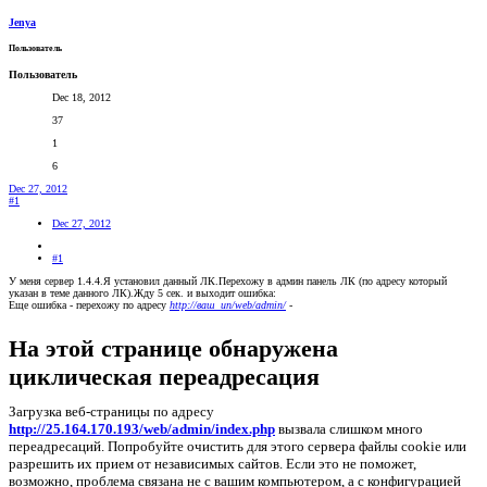
Jenya
Пользователь
Пользователь
Dec 18, 2012
37
1
6
Dec 27, 2012
#1
Dec 27, 2012
#1
У меня сервер 1.4.4.Я установил данный ЛК.Перехожу в админ панель ЛК (по адресу который
указан в теме данного ЛК).Жду 5 сек. и выходит ошибка:
Еще ошибка - перехожу по адресу
http://ваш_ип/web/admin/
-
На этой странице обнаружена
циклическая переадресация
Загрузка веб-страницы по адресу
http://25.164.170.193/web/admin/index.php
вызвала слишком много
переадресаций. Попробуйте очистить для этого сервера файлы cookie или
разрешить их прием от независимых сайтов. Если это не поможет,
возможно, проблема связана не с вашим компьютером, а с конфигурацией