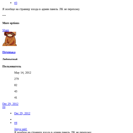
#3
Я вообще на страницу входа в админ панель ЛК не перехожу.
•••
More options
Share
Печенька
Любопытный
Пользователь
May 14, 2012
279
82
43
41
Dec 29, 2012
#4
Dec 29, 2012
#4
Jenya said:
Я вообще на страницу входа в админ панель ЛК не перехожу.